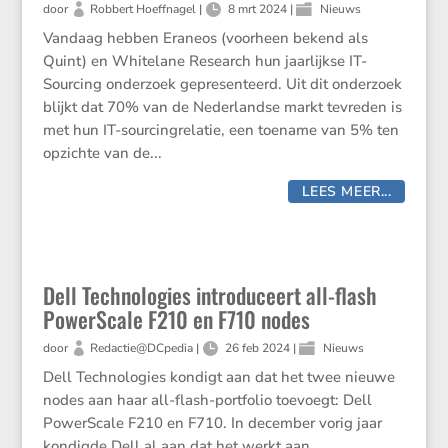
door
Robbert Hoeffnagel
|
8 mrt 2024
|
Nieuws
Vandaag hebben Eraneos (voorheen bekend als
Quint) en Whitelane Research hun jaarlijkse IT-
Sourcing onderzoek gepresenteerd. Uit dit onderzoek
blijkt dat 70% van de Nederlandse markt tevreden is
met hun IT-sourcingrelatie, een toename van 5% ten
opzichte van de...
LEES MEER...
Dell Technologies introduceert all-flash
PowerScale F210 en F710 nodes
door
Redactie@DCpedia
|
26 feb 2024
|
Nieuws
Dell Technologies kondigt aan dat het twee nieuwe
nodes aan haar all-flash-portfolio toevoegt: Dell
PowerScale F210 en F710. In december vorig jaar
kondigde Dell al aan dat het werkt aan