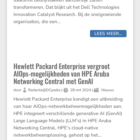
toekomst bedrijfstakken aanzienlijk zullen
transformeren. Dat blijkt uit het Dell Technologies
Innovation Catalyst Research. Bij de snelgroeiende
organisaties, die een...
LEES MEER...
Hewlett Packard Enterprise vergroot
AIOps-mogelijkheden van HPE Aruba
Networking Central met GenAI
door
Redactie@DCpedia
|
28 mrt 2024
|
Nieuws
Hewlett Packard Enterprise kondigt een uitbreiding
van haar AIOps-netwerkbeheermogelijkheden aan.
HPE integreert verschillende generative AI (GenAI)
Large Language Models (LLM’s) in HPE Aruba
Networking Central, HPE’s cloud-native
netwerkbeheeroplossing, gehost op het...