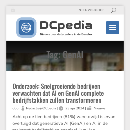
NIEUWSBRIEF
Tag: GenAI
Onderzoek: Snelgroeiende bedrijven
verwachten dat AI en GenAI complete
bedrijfstakken zullen transformeren
door
Redactie@DCpedia
|
23 apr 2024
|
Nieuws
Acht op de tien bedrijven (81%) wereldwijd is ervan
overtuigd dat generatieve AI (GenAI) en AI in de