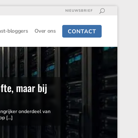
NIEUWSBRIEF
st-bloggers
Over ons
CONTACT
fte, maar bij
ng­rijker onder­deel van
op […]