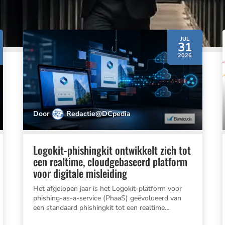
JUL
31
2026
Door
Redactie@DCpedia
Logokit-phishingkit ontwikkelt zich tot
een realtime, cloudgebaseerd platform
voor digitale misleiding
Het afgelopen jaar is het Logokit-platform voor
phishing-as-a-service (PhaaS) geëvo­lu­eerd van
een standaard phishingkit tot een realtime…