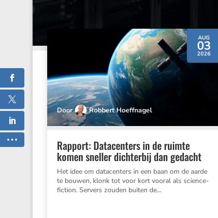
AUG
03
2026
Door
Robbert Hoeffnagel
Rapport: Datacenters in de ruimte
komen sneller dichterbij dan gedacht
Het idee om datacen­ters in een baan om de aarde
te bouwen, klonk tot voor kort vooral als scien­ce­
fic­tion. Servers zouden buiten de…