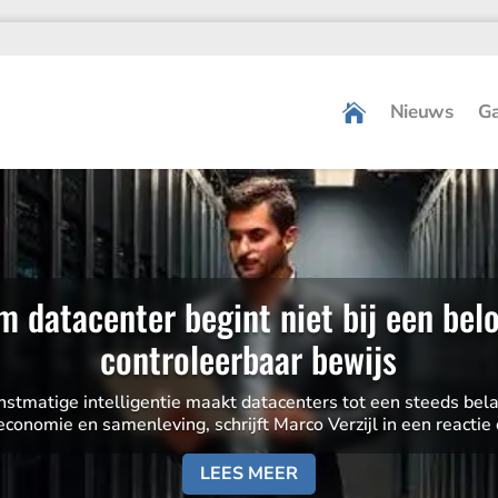
Nieuws
Ga
 datacenter begint niet bij een belo
controleerbaar bewijs
st­ma­tige intel­li­gentie maakt datacen­ters tot een steeds bela
economie en samen­le­ving, schrijft Marco Verzijl in een reactie 
LEES MEER