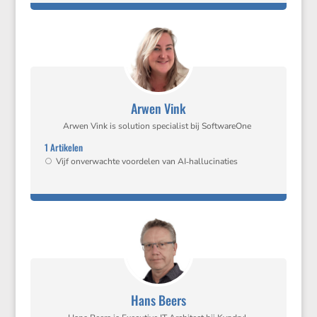
Arwen Vink
Arwen Vink is solution speci­a­list bij SoftwareOne
1 Artikelen
Vijf onver­wachte voordelen van AI‑hallucinaties
Hans Beers