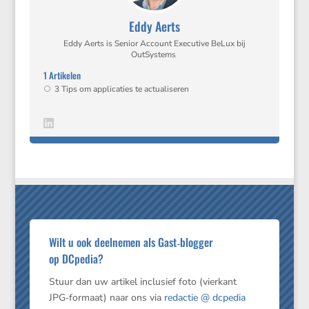
Eddy Aerts
Eddy Aerts is Senior Account Execu­tive BeLux bij
OutSystems
1 Artikelen
3 Tips om appli­ca­ties te actualiseren
Wilt u ook deel­nemen als Gast‑blogger
op DCpedia?
Stuur dan uw artikel inclu­sief foto (vierkant
JPG‑formaat) naar ons via
redactie @ dcpedia​