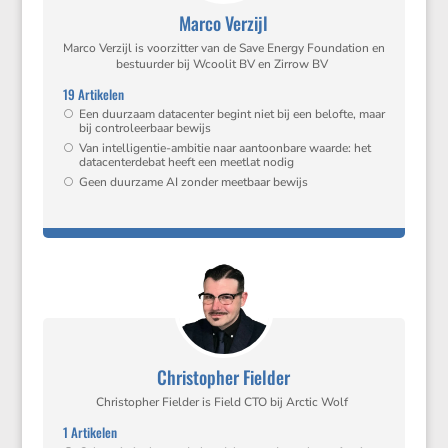
Marco Verzijl
Marco Verzijl is voorzitter van de Save Energy Founda­tion en
bestuurder bij Wcoolit BV en Zirrow BV
19 Artikelen
Een duurzaam datacenter begint niet bij een belofte, maar
bij contro­leer­baar bewijs
Van intel­li­gentie-ambitie naar aantoon­bare waarde: het
datacen­ter­debat heeft een meetlat nodig
Geen duurzame AI zonder meetbaar bewijs
Christopher Fielder
Chris­topher Fielder is Field CTO bij Arctic Wolf
1 Artikelen