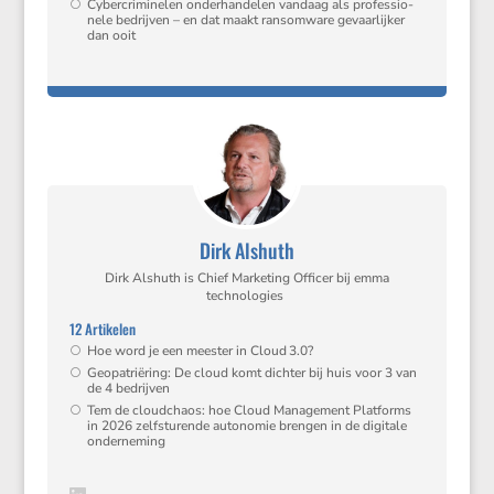
Cyber­cri­mi­nelen onder­han­delen vandaag als profes­si­o­
nele bedrijven – en dat maakt ransom­ware gevaar­lijker
dan ooit
Dirk Alshuth
Dirk Alshuth is Chief Marke­ting Officer bij emma
technologies
12 Artikelen
Hoe word je een meester in Cloud 3.0?
Geopa­tri­ë­ring: De cloud komt dichter bij huis voor 3 van
de 4 bedrijven
Tem de cloud­chaos: hoe Cloud Manage­ment Platforms
in 2026 zelfstu­rende autonomie brengen in de digitale
onderneming