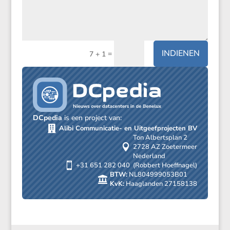
INDIENEN
=
7 + 1
DCpedia
is een project van:

Alibi Commu­ni­catie- en Uitgeef­pro­jecten BV
Ton Alberts­plan 2

2728 AZ Zoeter­meer
Neder­land

+31 651 282 040 (Robbert Hoeffnagel)
BTW:
NL804999053B01

KvK:
Haaglanden 27158138