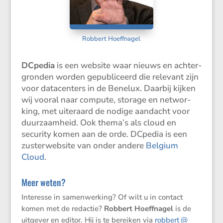
Robbert Hoeffnagel
DCpedia
is een website waar nieuws en achter­
gronden worden gepubli­ceerd die relevant zijn
voor datacen­ters in de Benelux. Daarbij kijken
wij vooral naar compute, storage en networ­
king, met uiter­aard de nodige aandacht voor
duurzaam­heid. Ook thema’s als cloud en
security komen aan de orde. DCpedia is een
zuster­web­site van onder andere
Belgium
Cloud
.
Meer weten?
Interesse in samen­wer­king? Of wilt u in contact
komen met de redactie?
Robbert Hoeffnagel
is de
uitgever en editor. Hij is te bereiken via
robbert @