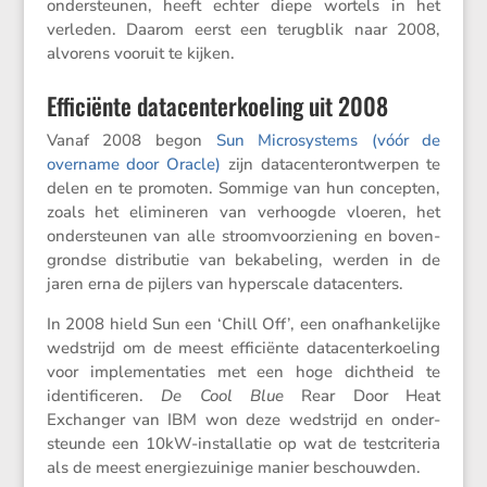
onder­steunen, heeft echter diepe wortels in het
verleden. Daarom eerst een terug­blik naar 2008,
alvorens vooruit te kijken.
Efficiënte datacenterkoeling uit 2008
Vanaf 2008 begon
Sun Micro­sys­tems (vóór de
overname door Oracle)
zijn datacen­ter­ont­werpen te
delen en te promoten. Sommige van hun concepten,
zoals het elimi­neren van verhoogde vloeren, het
onder­steunen van alle stroom­voor­zie­ning en boven­
grondse distri­butie van bekabe­ling, werden in de
jaren erna de pijlers van hypers­cale datacenters.
In 2008 hield Sun een ‘Chill Off’, een onafhan­ke­lijke
wedstrijd om de meest effici­ënte datacen­ter­koe­ling
voor imple­men­ta­ties met een hoge dicht­heid te
identi­fi­ceren.
De Cool Blue
Rear Door Heat
Exchanger van IBM won deze wedstrijd en onder­
steunde een 10kW-instal­latie op wat de testcri­teria
als de meest energie­zui­nige manier beschouwden.