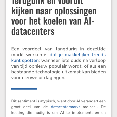
kijken naar oplossingen
voor het koelen van AI-
datacenters
Een voordeel van langdurig in dezelfde
markt werken is
dat je makke­lijker trends
kunt spotten
: wanneer iets ouds na verloop
van tijd opnieuw populair wordt, of als een
bestaande techno­logie uitkomst kan bieden
voor nieuwe uitdagingen.
Dit senti­ment is atypisch, want door AI veran­dert een
groot deel van de
datacen­ter­markt
radicaal. De
koeling die nodig is om AI te imple­men­teren en