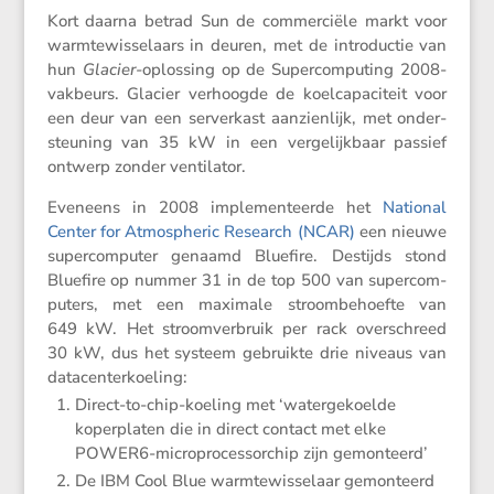
Kort daarna betrad Sun de commer­ciële markt voor
warmte­wis­se­laars in deuren, met de intro­ductie van
hun
Glacier-
oplos­sing op de Super­com­pu­ting 2008-
vakbeurs. Glacier verhoogde de koelca­pa­ci­teit voor
een deur van een server­kast aanzien­lijk, met onder­
steu­ning van 35 kW in een verge­lijk­baar passief
ontwerp zonder ventilator.
Eveneens in 2008 imple­men­teerde het
National
Center for Atmos­p­heric Research (NCAR)
een nieuwe
super­com­puter genaamd Bluefire. Destijds stond
Bluefire op nummer 31 in de top 500 van super­com­
pu­ters, met een maximale stroom­be­hoefte van
649 kW. Het stroom­ver­bruik per rack overschreed
30 kW, dus het systeem gebruikte drie niveaus van
datacenterkoeling:
Direct-to-chip-koeling met ‘water­ge­koelde
koper­platen die in direct contact met elke
POWER6-micro­pro­ces­sor­chip zijn gemonteerd’
De IBM Cool Blue warmte­wis­se­laar gemon­teerd