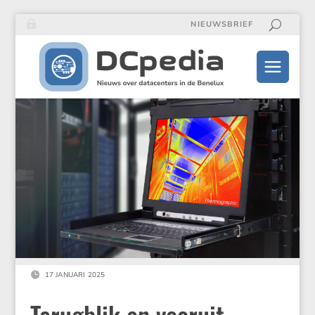
NIEUWSBRIEF

17 JANUARI 2025
Terugblik en vooruit