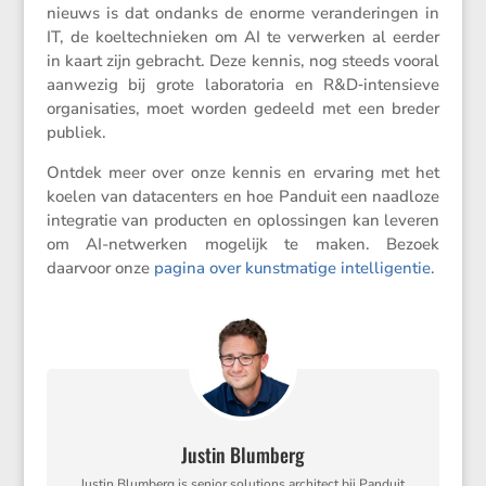
nieuws is dat ondanks de enorme veran­de­ringen in
IT, de koeltech­nieken om AI te verwerken al eerder
in kaart zijn gebracht. Deze kennis, nog steeds vooral
aanwezig bij grote labora­toria en R&D‑intensieve
organi­sa­ties, moet worden gedeeld met een breder
publiek.
Ontdek meer over onze kennis en ervaring met het
koelen van datacen­ters en hoe Panduit een naadloze
integratie van producten en oplos­singen kan leveren
om AI-netwerken mogelijk te maken. Bezoek
daarvoor onze
pagina over kunst­ma­tige intel­li­gentie
.
Justin Blumberg
Justin Blumberg is senior solutions architect bij Panduit