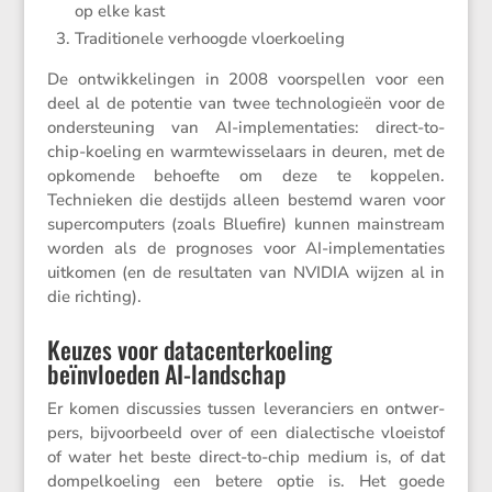
op elke kast
Tradi­ti­o­nele verhoogde vloerkoeling
De ontwik­ke­lingen in 2008 voorspellen voor een
deel al de potentie van twee techno­lo­gieën voor de
onder­steu­ning van AI-imple­men­ta­ties: direct-to-
chip-koeling en warmte­wis­se­laars in deuren, met de
opkomende behoefte om deze te koppelen.
Technieken die destijds alleen bestemd waren voor
super­com­pu­ters (zoals Bluefire) kunnen mainstream
worden als de prognoses voor AI-imple­men­ta­ties
uitkomen (en de resul­taten van NVIDIA wijzen al in
die richting).
Keuzes voor datacenterkoeling
beïnvloeden AI-landschap
Er komen discus­sies tussen leveran­ciers en ontwer­
pers, bijvoor­beeld over of een dialec­ti­sche vloei­stof
of water het beste direct-to-chip medium is, of dat
dompel­koe­ling een betere optie is. Het goede