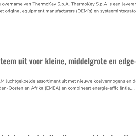
de overname van ThermoKey S.p.A. ThermoKey S.p.A is een levera
et original equipment manufacturers (OEM’s) en systeemintegrator
steem uit voor kleine, middelgrote en edg
s
 PAM luchtgekoelde assortiment uit met nieuwe koelvermogens en 
den-Oosten en Afrika (EMEA) en combineert energie-efficiëntie,...