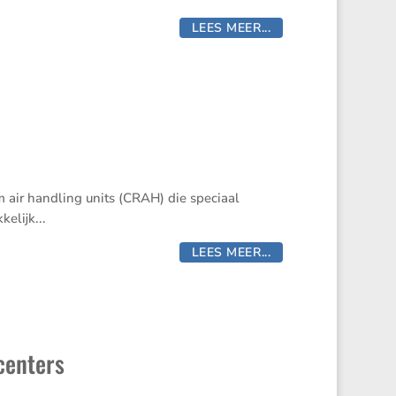
LEES MEER...
 air handling units (CRAH) die speciaal
elijk...
LEES MEER...
centers