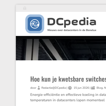
Hoe kun je kwetsbare switche
door
Redactie@DCpedia
|
15 jun 2026
|
Blog
,
N
Energie-efficiëntie en effectieve koeling in d
temperaturen in datacenters lopen momenteel op