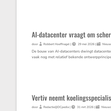
AI-datacenter vraagt om scher
door
Robbert Hoeffnagel
|
29 mei 2026
|
Nieuw
De bouw van AI-datacenters dwingt datacentero
vaak nog met relatief bekende ontwerpprincipes 
Vertiv neemt koelingsspeciali
door
Redactie@DCpedia
|
31 mrt 2026
|
Nieuw