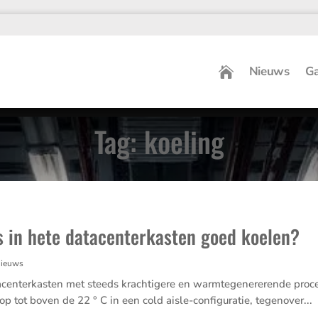
Nieuws
Ga
Tag: koeling
s in hete datacenterkasten goed koelen?
ieuws
atacenterkasten met steeds krachtigere en warmtegenererende proces
 tot boven de 22 ° C in een cold aisle-configuratie, tegenover...