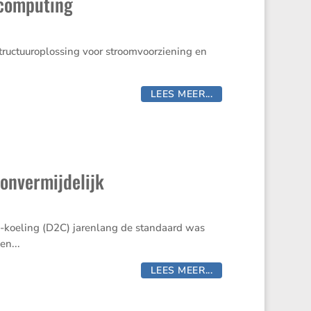
 computing
tructuuroplossing voor stroomvoorziening en
LEES MEER...
onvermijdelijk
p-koeling (D2C) jarenlang de standaard was
en...
LEES MEER...