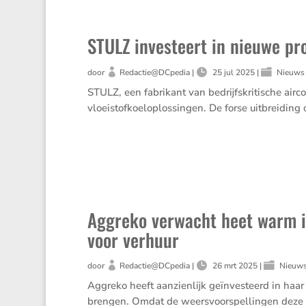
STULZ investeert in nieuwe pro
door
Redactie@DCpedia
|
25 jul 2025
|
Nieuws
STULZ, een fabrikant van bedrijfskritische air
vloeistofkoeloplossingen. De forse uitbreiding 
Aggreko verwacht heet warm i
voor verhuur
door
Redactie@DCpedia
|
26 mrt 2025
|
Nieuw
Aggreko heeft aanzienlijk geïnvesteerd in haa
brengen. Omdat de weersvoorspellingen deze z