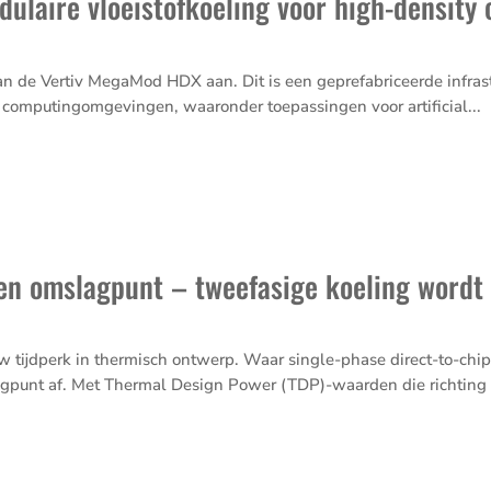
dulaire vloeistofkoeling voor high-density
s
an de Vertiv MegaMod HDX aan. Dit is een geprefabriceerde infras
 computingomgevingen, waaronder toepassingen voor artificial...
en omslagpunt – tweefasige koeling wordt 
w tijdperk in thermisch ontwerp. Waar single-phase direct-to-chi
gpunt af. Met Thermal Design Power (TDP)-waarden die richting 