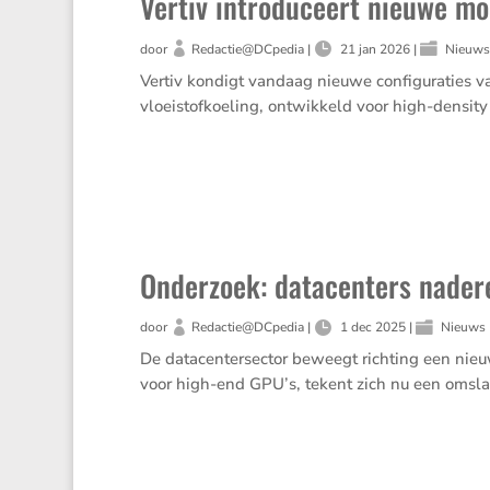
Vertiv introduceert nieuwe mo
door
Redactie@DCpedia
|
21 jan 2026
|
Nieuw
Vertiv kondigt vandaag nieuwe configuraties v
vloeistofkoeling, ontwikkeld voor high-density
Onderzoek: datacenters nader
door
Redactie@DCpedia
|
1 dec 2025
|
Nieuws
De datacentersector beweegt richting een nieu
voor high-end GPU’s, tekent zich nu een omsla