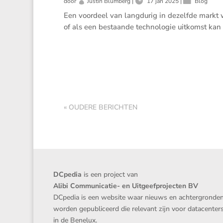
door
Justin Blumberg
|
17 jan 2025
|
Blog
Een voordeel van langdurig in dezelfde markt w
of als een bestaande technologie uitkomst kan 
« OUDERE BERICHTEN
DCpedia
is een project van
Alibi Communicatie- en Uitgeefprojecten BV
DCpedia is een website waar nieuws en achtergronde
worden gepubliceerd die relevant zijn voor datacenter
in de Benelux.