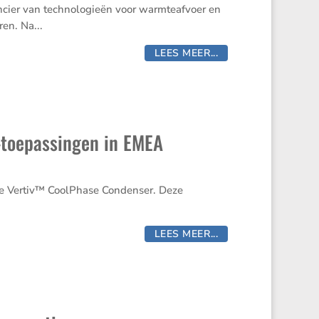
ncier van technologieën voor warmteafvoer en
en. Na...
LEES MEER...
e-toepassingen in EMEA
de Vertiv™ CoolPhase Condenser. Deze
LEES MEER...