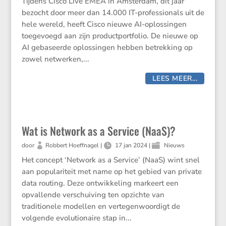
Tijdens Cisco Live EMEA in Amsterdam, dit jaar
bezocht door meer dan 14.000 IT-professionals uit de
hele wereld, heeft Cisco nieuwe AI-oplossingen
toegevoegd aan zijn productportfolio. De nieuwe op
AI gebaseerde oplossingen hebben betrekking op
zowel netwerken,...
LEES MEER...
Wat is Network as a Service (NaaS)?
door
Robbert Hoeffnagel
|
17 jan 2024
|
Nieuws
Het concept ‘Network as a Service’ (NaaS) wint snel
aan populariteit met name op het gebied van private
data routing. Deze ontwikkeling markeert een
opvallende verschuiving ten opzichte van
traditionele modellen en vertegenwoordigt de
volgende evolutionaire stap in...