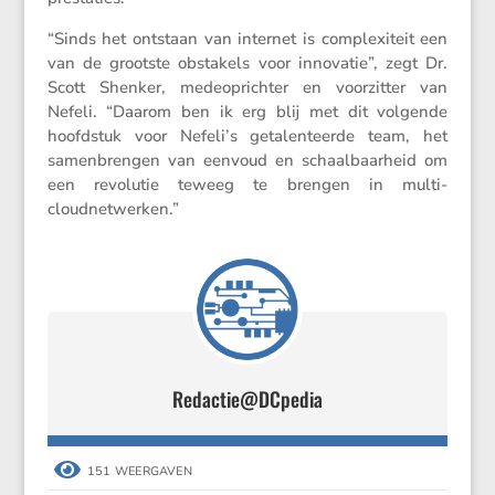
“Sinds het ontstaan van internet is complexi­teit een
van de grootste obsta­kels voor innovatie”, zegt Dr.
Scott Shenker, medeop­richter en voorzitter van
Nefeli. “Daarom ben ik erg blij met dit volgende
hoofd­stuk voor Nefeli’s getalen­teerde team, het
samen­brengen van eenvoud en schaal­baar­heid om
een revolutie teweeg te brengen in multi-
cloudnetwerken.”
Redactie@DCpedia

151 WEERGAVEN