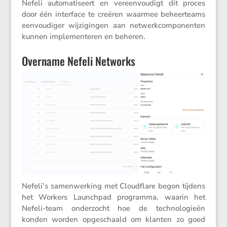
Nefeli automa­ti­seert en vereen­vou­digt dit proces
door één inter­face te creëren waarmee beheer­teams
eenvou­diger wijzi­gingen aan netwerk­com­po­nenten
kunnen imple­men­teren en beheren.
Overname Nefeli Networks
Nefeli’s samen­wer­king met Cloud­flare begon tijdens
het Workers Launchpad programma, waarin het
Nefeli-team onder­zocht hoe de techno­lo­gieën
konden worden opgeschaald om klanten zo goed