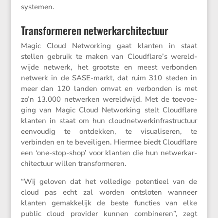
systemen.
Transformeren netwerkarchitectuur
Magic Cloud Networ­king gaat klanten in staat
stellen gebruik te maken van Cloudflare’s wereld­
wijde netwerk, het grootste en meest verbonden
netwerk in de SASE-markt, dat ruim 310 steden in
meer dan 120 landen omvat en verbonden is met
zo’n 13.000 netwerken wereld­wijd. Met de toevoe­
ging van Magic Cloud Networ­king stelt Cloud­flare
klanten in staat om hun cloud­net­wer­k­in­fra­struc­tuur
eenvoudig te ontdekken, te visua­li­seren, te
verbinden en te bevei­ligen. Hiermee biedt Cloud­flare
een ‘one-stop-shop’ voor klanten die hun netwerk­ar­
chi­tec­tuur willen transformeren.
“Wij geloven dat het volle­dige poten­tieel van de
cloud pas echt zal worden ontsloten wanneer
klanten gemak­ke­lijk de beste functies van elke
public cloud provider kunnen combi­neren”, zegt