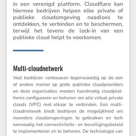
in een verenigd platform. Cloud­flare kan
hiermee bedrijven helpen elke private of
publieke cloudom­ge­ving naadloos te
ontdekken, te verbinden en te beschermen,
terwijl het tevens de lock-in van een
publieke cloud helpt te voorkomen.
Multi-cloudnetwerk
Veel bedrijven vertrouwen tegen­woordig op de een
of andere manier op grote publieke cloud­pro­vi­ders
en deze organi­sa­ties moeten handmatig cloud­plat­
forms confi­gu­reren en beheren om alle virtual private
clouds (VPC) met elkaar te verbinden. Een multi-
cloud­net­werk biedt bedrijven de mogelijk­heid om
meerdere cloudom­ge­vingen te gebruiken en toch
eenvoudig het connec­ti­vi­teits- en bevei­li­gings­be­leid
te imple­men­teren en te beheren. De techno­logie van