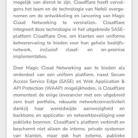
mogelijk van dienst te zijn. Cloud­flare heeft vervol­
gens het team en de techno­logie van Nefeli overge­
nomen om de ontwik­ke­ling en lance­ring van Magic
Cloud Networ­king te versnellen. Cloud­flare
integreert deze techno­logie in het uitge­breide SASE-
platform Cloud­flare One, om klanten een uniforme
beheer­er­va­ring te bieden voor hun gehele bedrijfs­
net­werk, inclu­sief cloud- en on-premise
implementaties.
Door Magic Cloud Networ­king aan te bieden als
onder­deel van een uniform platform, naast Secure
Access Service Edge (SASE) en Web Appli­ca­tion &
API Protec­tion (WAAP) mogelijk­heden, is Cloud­flare
momen­teel de enige leveran­cier met een uitge­breid
zero trust portfolio, robuuste netwerk­con­nec­ti­vi­teit
dankzij haar wereld­wijde aanwe­zig­heid en
backbone, en appli­catie- en netwerk­be­vei­li­ging voor
publieke bronnen. Cloud­fla­re’s platform verbindt en
beschermt niet alleen de interne, private systemen
van klanten, maar ook hun externe, publieke