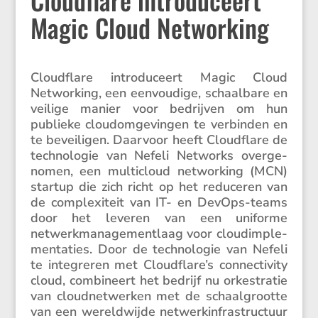
Magic Cloud Networking
Cloud­flare intro­du­ceert Magic Cloud
Networ­king, een eenvou­dige, schaal­bare en
veilige manier voor bedrijven om hun
publieke cloudom­ge­vingen te verbinden en
te bevei­ligen. Daarvoor heeft Cloud­flare de
techno­logie van Nefeli Networks overge­
nomen, een multi­cloud networ­king (MCN)
startup die zich richt op het reduceren van
de complexi­teit van IT- en DevOps-teams
door het leveren van een uniforme
netwerk­ma­na­ge­ment­laag voor cloud­im­ple­
men­ta­ties. Door de techno­logie van Nefeli
te integreren met Cloudflare’s connec­ti­vity
cloud, combi­neert het bedrijf nu orkestratie
van cloud­net­werken met de schaal­grootte
van een wereld­wijde netwer­k­in­fra­struc­tuur