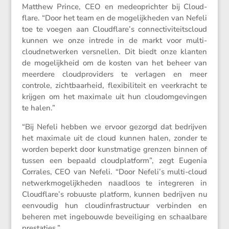
Matthew Prince, CEO en medeop­richter bij Cloud­
flare. “Door het team en de mogelijk­heden van Nefeli
toe te voegen aan Cloudflare’s connec­ti­vi­teits­cloud
kunnen we onze intrede in de markt voor multi-
cloud­net­werken versnellen. Dit biedt onze klanten
de mogelijk­heid om de kosten van het beheer van
meerdere cloud­pro­vi­ders te verlagen en meer
controle, zicht­baar­heid, flexi­bi­li­teit en veerkracht te
krijgen om het maximale uit hun cloudom­ge­vingen
te halen.”
“Bij Nefeli hebben we ervoor gezorgd dat bedrijven
het maximale uit de cloud kunnen halen, zonder te
worden beperkt door kunst­ma­tige grenzen binnen of
tussen een bepaald cloud­plat­form”, zegt Eugenia
Corrales, CEO van Nefeli. “Door Nefeli’s multi-cloud
netwerk­mo­ge­lijk­heden naadloos te integreren in
Cloudflare’s robuuste platform, kunnen bedrijven nu
eenvoudig hun cloud­in­fra­struc­tuur verbinden en
beheren met ingebouwde bevei­li­ging en schaal­bare
prestaties.”