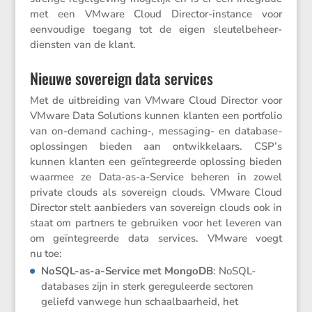
met een VMware Cloud Director-instance voor
eenvou­dige toegang tot de eigen sleutel­be­heer-
diensten van de klant.
Nieuwe sovereign data services
Met de uitbrei­ding van VMware Cloud Director voor
VMware Data Solutions kunnen klanten een portfolio
van on-demand caching‑, messa­ging- en database-
oplos­singen bieden aan ontwik­ke­laars. CSP’s
kunnen klanten een geïnte­greerde oplos­sing bieden
waarmee ze Data-as-a-Service beheren in zowel
private clouds als sovereign clouds. VMware Cloud
Director stelt aanbie­ders van sovereign clouds ook in
staat om partners te gebruiken voor het leveren van
om geïnte­greerde data services. VMware voegt
nu toe:
NoSQL-as-a-Service met MongoDB
: NoSQL-
databases zijn in sterk geregu­leerde sectoren
geliefd vanwege hun schaal­baar­heid, het