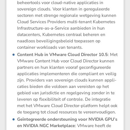
beheer­tools voor cloud-native appli­ca­ties in
sovereign clouds. Voor klanten in geregu­leerde
sectoren met strenge regio­nale wetge­ving kunnen
Cloud Services Provi­ders multi-tenant Kuber­netes
Infra­struc­ture-as-a-Service aanbieden in hun
datacen­ters, Kuber­netes centraal beheren en
naadloos bevei­li­gings­be­leid toepassen op
container workloads van tenants.
Content Hub in VMware Cloud Director 10.5
: Met
VMware Content Hub voor Cloud Director kunnen
partners en hun klanten vooraf gecon­fi­gu­reerde
appli­ca­ties imple­men­teren die compliant en veilig
zijn. Provi­ders van sovereign clouds kunnen appli­
ca­ties bieden die voldoen aan vereisten op het
gebied van juris­dictie en regel­ge­ving zonder in te
leveren op flexi­bi­li­teit of controle. De integratie
met het VMware Cloud Director-platform helpt ook
de toegang tot cloud resources te vereenvoudigen.
Geïnte­greerde onder­steu­ning voor NVIDIA GPU’s
en NVIDIA NGC Market­place
: VMware heeft de