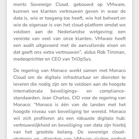
ments Sovereign Cloud, gebouwd op VMware,
kunnen we klanten vertrouwen geven in waar de
data is, wie er toegang toe heeft, wie het beheert en
wie de eigenaar is van het cloud-platform omdat we
voldoen aan de Neder­landse wetge­ving; een
vereiste van veel van onze klanten. VMware heeft
een audit uitge­voerd met de aanvul­lende eisen en
dat geeft ons extra vertrouwen”, aldus Rob Timman,
medeop­richter en CEO van TriOpSys.
De regering van Monaco werkt samen met Monaco
Cloud om de digitale infra­struc­tuur en diensten te
leveren die nodig zijn om te voldoen aan de hoogste
inter­na­ti­o­nale bevei­li­gings- en compli­ance-
standaarden. Jean Charles, CIO voor de regering van
Monaco: “Monaco is één van de landen met het
hoogste niveau van bevei­li­ging ter wereld. Monaco
wil zich profi­leren als een robuuste digitale hub:
vertrou­we­lijk­heid en bevei­li­ging van data zijn hierbij
van het grootste belang. De sovereign cloud-
strategie en ‑diensten van VMware sluiten perfect