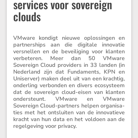
services voor sovereign
clouds
VMware kondigt nieuwe oplos­singen en
partner­ships aan die digitale innovatie
versnellen en de bevei­li­ging voor klanten
verbe­teren. Meer dan 50 VMware
Sovereign Cloud provi­ders in 33 landen (in
Neder­land zijn dat Funda­ments, KPN en
Uniserver) maken deel uit van een krachtig,
onder­ling verbonden en divers ecosys­teem
dat de sovereign cloud-eisen van klanten
onder­steunt. VMware en VMware
Sovereign Cloud-partners helpen organi­sa­
ties met het ontsluiten van de innova­tieve
kracht van hun data en het voldoen aan de
regel­ge­ving voor privacy.