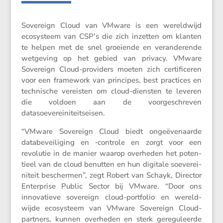
Sovereign Cloud van VMware is een wereld­wijd
ecosys­teem van CSP’s die zich inzetten om klanten
te helpen met de snel groei­ende en veran­de­rende
wetge­ving op het gebied van privacy. VMware
Sovereign Cloud-provi­ders moeten zich certi­fi­ceren
voor een frame­work van principes, best practices en
techni­sche vereisten om cloud-diensten te leveren
die voldoen aan de voorge­schreven
datasoevereiniteitseisen.
“VMware Sovereign Cloud biedt ongeë­ve­naarde
databe­vei­li­ging en ‑controle en zorgt voor een
revolutie in de manier waarop overheden het poten­
tieel van de cloud benutten en hun digitale soeve­rei­
ni­teit beschermen”, zegt Robert van Schayk, Director
Enter­prise Public Sector bij VMware. “Door ons
innova­tieve sovereign cloud-portfolio en wereld­
wijde ecosys­teem van VMware Sovereign Cloud-
partners, kunnen overheden en sterk geregu­leerde