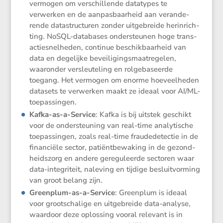
vermogen om verschil­lende datatypes te
verwerken en de aanpas­baar­heid aan veran­de­
rende datastruc­turen zonder uitge­breide herin­rich­
ting. NoSQL-databases onder­steunen hoge trans­
ac­tie­snel­heden, continue beschik­baar­heid van
data en degelijke bevei­li­gings­maat­re­gelen,
waaronder versleu­te­ling en rolge­ba­seerde
toegang. Het vermogen om enorme hoeveel­heden
datasets te verwerken maakt ze ideaal voor AI/ML-
toepas­singen.
Kafka-as-a-Service
: Kafka is bij uitstek geschikt
voor de onder­steu­ning van real-time analy­ti­sche
toepas­singen, zoals real-time fraude­de­tectie in de
finan­ciële sector, patiënt­be­wa­king in de gezond­
heids­zorg en andere geregu­leerde sectoren waar
data-integri­teit, naleving en tijdige besluit­vor­ming
van groot belang zijn.
Green­plum-as-a-Service
: Green­plum is ideaal
voor groot­scha­lige en uitge­breide data-analyse,
waardoor deze oplos­sing vooral relevant is in