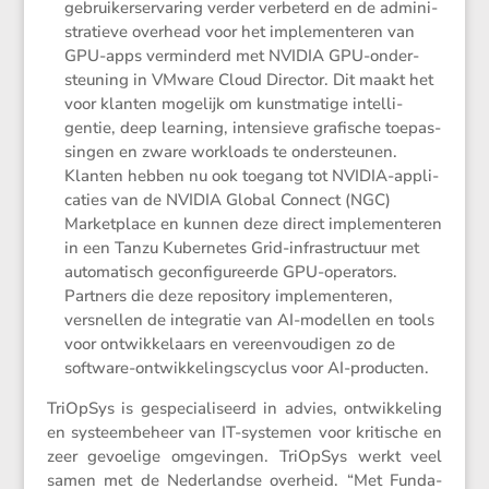
gebrui­ker­s­er­va­ring verder verbe­terd en de admini­
stra­tieve overhead voor het imple­men­teren van
GPU-apps vermin­derd met NVIDIA GPU-onder­
steu­ning in VMware Cloud Director. Dit maakt het
voor klanten mogelijk om kunst­ma­tige intel­li­
gentie, deep learning, inten­sieve grafi­sche toepas­
singen en zware workloads te onder­steunen.
Klanten hebben nu ook toegang tot NVIDIA-appli­
ca­ties van de NVIDIA Global Connect (NGC)
Market­place en kunnen deze direct imple­men­teren
in een Tanzu Kuber­netes Grid-infra­struc­tuur met
automa­tisch gecon­fi­gu­reerde GPU-opera­tors.
Partners die deze reposi­tory imple­men­teren,
versnellen de integratie van AI-modellen en tools
voor ontwik­ke­laars en vereen­vou­digen zo de
software-ontwik­ke­lings­cy­clus voor AI-producten.
TriOpSys is gespe­ci­a­li­seerd in advies, ontwik­ke­ling
en systeem­be­heer van IT-systemen voor kriti­sche en
zeer gevoe­lige omgevingen. TriOpSys werkt veel
samen met de Neder­landse overheid. “Met Funda­