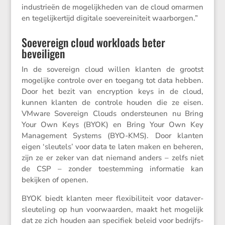
industrieën de mogelijk­heden van de cloud omarmen
en tegelij­ker­tijd digitale soeve­rei­ni­teit waarborgen.”
Soevereign cloud workloads beter
beveiligen
In de sovereign cloud willen klanten de grootst
mogelijke controle over en toegang tot data hebben.
Door het bezit van encryp­tion keys in de cloud,
kunnen klanten de controle houden die ze eisen.
VMware Sovereign Clouds onder­steunen nu Bring
Your Own Keys (BYOK) en Bring Your Own Key
Manage­ment Systems (BYO-KMS). Door klanten
eigen ‘sleutels’ voor data te laten maken en beheren,
zijn ze er zeker van dat niemand anders – zelfs niet
de CSP – zonder toestem­ming infor­matie kan
bekijken of openen.
BYOK biedt klanten meer flexi­bi­li­teit voor dataver­
sleu­te­ling op hun voorwaarden, maakt het mogelijk
dat ze zich houden aan speci­fiek beleid voor bedrijfs­