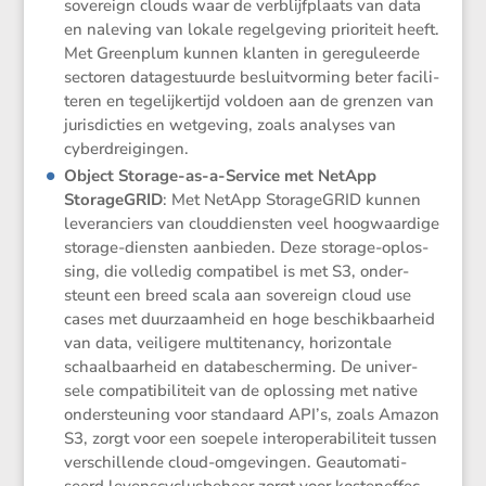
sovereign clouds waar de verblijf­plaats van data
en naleving van lokale regel­ge­ving priori­teit heeft.
Met Green­plum kunnen klanten in geregu­leerde
sectoren datage­stuurde besluit­vor­ming beter facili­
teren en tegelij­ker­tijd voldoen aan de grenzen van
juris­dic­ties en wetge­ving, zoals analyses van
cyberdreigingen.
Object Storage-as-a-Service met NetApp
Storage­GRID
: Met NetApp Storage­GRID kunnen
leveran­ciers van cloud­dien­sten veel hoogwaar­dige
storage-diensten aanbieden. Deze storage-oplos­
sing, die volledig compa­tibel is met S3, onder­
steunt een breed scala aan sovereign cloud use
cases met duurzaam­heid en hoge beschik­baar­heid
van data, veili­gere multi­tenancy, horizon­tale
schaal­baar­heid en databe­scher­ming. De univer­
sele compa­ti­bi­li­teit van de oplos­sing met native
onder­steu­ning voor standaard API’s, zoals Amazon
S3, zorgt voor een soepele inter­o­pe­ra­bi­li­teit tussen
verschil­lende cloud-omgevingen. Geauto­ma­ti­
seerd levens­cy­clus­be­heer zorgt voor kosten­ef­fec­