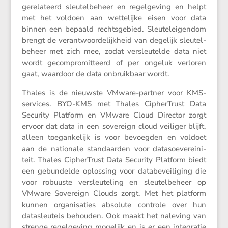
ge­re­la­teerd sleutel­be­heer en regel­ge­ving en helpt
met het voldoen aan wette­lijke eisen voor data
binnen een bepaald rechts­ge­bied. Sleutel­ei­gendom
brengt de verant­woor­de­lijk­heid van degelijk sleutel­
be­heer met zich mee, zodat versleu­telde data niet
wordt gecom­pro­mit­teerd of per ongeluk verloren
gaat, waardoor de data onbruik­baar wordt.
Thales is de nieuwste VMware-partner voor KMS-
services. BYO-KMS met Thales Cipher­T­rust Data
Security Platform en VMware Cloud Director zorgt
ervoor dat data in een sovereign cloud veiliger blijft,
alleen toegan­ke­lijk is voor bevoegden en voldoet
aan de natio­nale standaarden voor datasoe­ve­rei­ni­
teit. Thales Cipher­T­rust Data Security Platform biedt
een gebun­delde oplos­sing voor databe­vei­li­ging die
voor robuuste versleu­te­ling en sleutel­be­heer op
VMware Sovereign Clouds zorgt. Met het platform
kunnen organi­sa­ties absolute controle over hun
datasleu­tels behouden. Ook maakt het naleving van
strenge regel­ge­ving mogelijk en is er een integratie