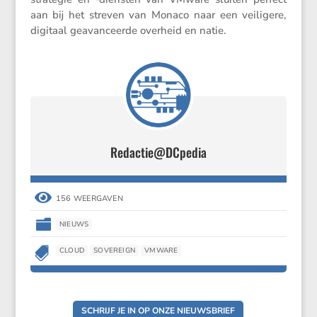
aan bij het streven van Monaco naar een veili­gere,
digitaal geavan­ceerde overheid en natie.
Redactie@DCpedia

156 WEERGAVEN

NIEUWS

CLOUD
SOVEREIGN
VMWARE
SCHRIJF JE IN OP ONZE NIEUWSBRIEF