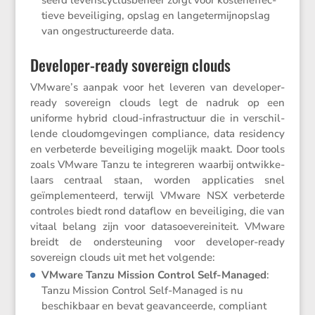
tieve bevei­li­ging, opslag en lange­ter­mijn­op­slag
van ongestruc­tu­reerde data.
Developer-ready sovereign clouds
VMware’s aanpak voor het leveren van devel­oper-
ready sovereign clouds legt de nadruk op een
uniforme hybrid cloud-infra­struc­tuur die in verschil­
lende cloudom­ge­vingen compli­ance, data resid­ency
en verbe­terde bevei­li­ging mogelijk maakt. Door tools
zoals VMware Tanzu te integreren waarbij ontwik­ke­
laars centraal staan, worden appli­ca­ties snel
geïmple­men­teerd, terwijl VMware NSX verbe­terde
controles biedt rond dataflow en bevei­li­ging, die van
vitaal belang zijn voor datasoe­ve­rei­ni­teit. VMware
breidt de onder­steu­ning voor devel­oper-ready
sovereign clouds uit met het volgende:
VMware Tanzu Mission Control Self-Managed
:
Tanzu Mission Control Self-Managed is nu
beschik­baar en bevat geavan­ceerde, compliant