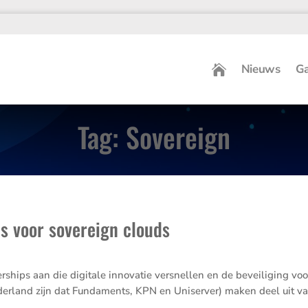
Nieuws
Ga
Tag: Sovereign
s voor sovereign clouds
ships aan die digitale innovatie versnellen en de bevei­li­ging v
er­land zijn dat Funda­ments, KPN en Uniserver) maken deel uit va