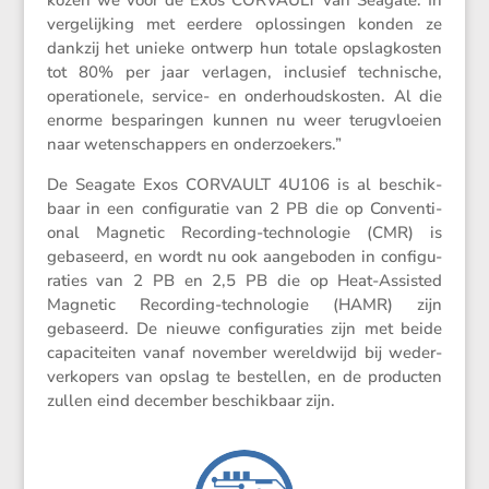
kozen we voor de Exos CORVAULT van Seagate. In
verge­lij­king met eerdere oplos­singen konden ze
dankzij het unieke ontwerp hun totale opslag­kosten
tot 80% per jaar verlagen, inclu­sief techni­sche,
opera­ti­o­nele, service- en onder­houds­kosten. Al die
enorme bespa­ringen kunnen nu weer terug­vloeien
naar weten­schap­pers en onderzoekers.”
De Seagate Exos CORVAULT 4U106 is al beschik­
baar in een confi­gu­ratie van 2 PB die op Conven­ti­
onal Magnetic Recor­ding-techno­logie (CMR) is
gebaseerd, en wordt nu ook aange­boden in confi­gu­
ra­ties van 2 PB en 2,5 PB die op Heat-Assisted
Magnetic Recor­ding-techno­logie (HAMR) zijn
gebaseerd. De nieuwe confi­gu­ra­ties zijn met beide
capaci­teiten vanaf november wereld­wijd bij weder­
ver­ko­pers van opslag te bestellen, en de producten
zullen eind december beschik­baar zijn.