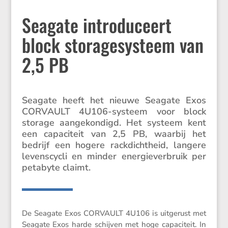
Seagate introduceert
block storagesysteem van
2,5 PB
Seagate heeft het nieuwe Seagate Exos
CORVAULT 4U106-systeem voor block
storage aange­kon­digd. Het systeem kent
een capaci­teit van 2,5 PB, waarbij het
bedrijf een hogere rackdicht­heid, langere
levens­cycli en minder energie­ver­bruik per
petabyte claimt.
De Seagate Exos CORVAULT 4U106 is uitge­rust met
Seagate Exos harde schijven met hoge capaci­teit. In