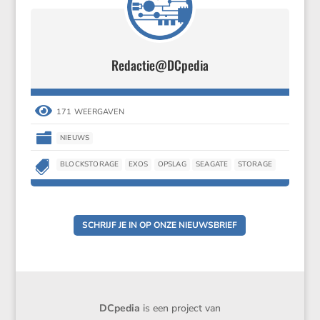
Redactie@DCpedia

171 WEERGAVEN

NIEUWS

BLOCKSTORAGE
EXOS
OPSLAG
SEAGATE
STORAGE
SCHRIJF JE IN OP ONZE NIEUWSBRIEF
DCpedia
is een project van