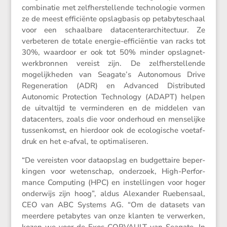
combi­natie met zelfher­stel­lende techno­logie vormen
ze de meest effici­ënte opslag­basis op petaby­te­schaal
voor een schaal­bare datacen­ter­ar­chi­tec­tuur. Ze
verbe­teren de totale energie-effici­ëntie van racks tot
30%, waardoor er ook tot 50% minder opslag­net­
werk­bronnen vereist zijn. De zelfher­stel­lende
mogelijk­heden van Seagate’s Autono­mous Drive
Regene­ra­tion (ADR) en Advanced Distri­buted
Autonomic Protec­tion Techno­logy (ADAPT) helpen
de uitval­tijd te vermin­deren en de middelen van
datacen­ters, zoals die voor onder­houd en mense­lijke
tussen­komst, en hierdoor ook de ecolo­gi­sche voetaf­
druk en het e‑afval, te optimaliseren.
“De vereisten voor dataop­slag en budget­taire beper­
kingen voor weten­schap, onder­zoek, High-Perfor­
mance Compu­ting (HPC) en instel­lingen voor hoger
onder­wijs zijn hoog”, aldus Alexander Rueben­saal,
CEO van ABC Systems AG. “Om de datasets van
meerdere petabytes van onze klanten te verwerken,