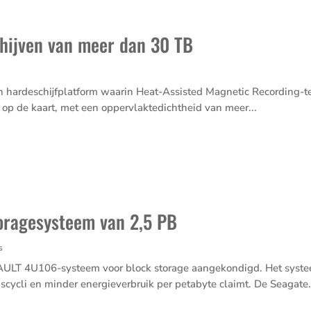
chijven van meer dan 30 TB
s
een harde­schijf­plat­form waarin Heat-Assisted Magnetic Recor­ding
 op de kaart, met een opper­vlak­te­dicht­heid van meer...
toragesysteem van 2,5 PB
s
T 4U106-systeem voor block storage aange­kon­digd. Het systeem 
s­cycli en minder energie­ver­bruik per petabyte claimt. De Seagate.