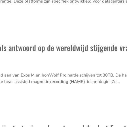
ntie. Deze platforms zijn speci­fiek ontwik­keld voor datacen­ters e
als antwoord op de wereldwijd stijgende vr
eid aan van Exos M en IronWolf Pro harde schijven tot 30TB. De ha
 heat-assisted magnetic recor­ding (HAMR)-technologie. Ze...