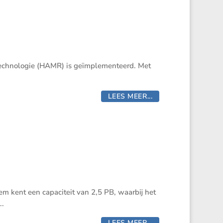
-techno­logie (HAMR) is geïmple­men­teerd. Met
LEES MEER...
kent een capaci­teit van 2,5 PB, waarbij het
..
LEES MEER...