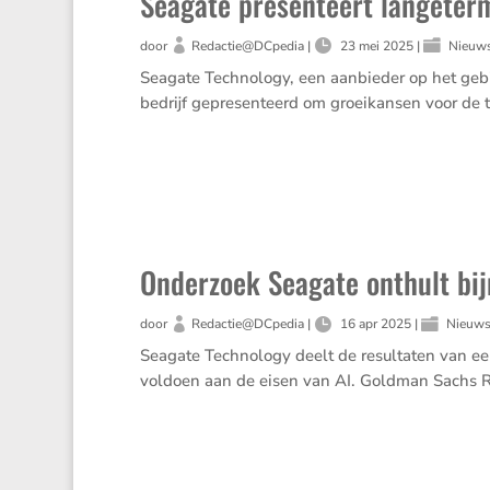
Seagate presenteert langeterm
door
Redactie@DCpedia
|
23 mei 2025
|
Nieuw
Seagate Techno­logy, een aanbieder op het gebie
bedrijf gepre­sen­teerd om groei­kansen voor de 
Onderzoek Seagate onthult bi
door
Redactie@DCpedia
|
16 apr 2025
|
Nieuw
Seagate Techno­logy deelt de resul­taten van ee
voldoen aan de eisen van AI. Goldman Sachs Re