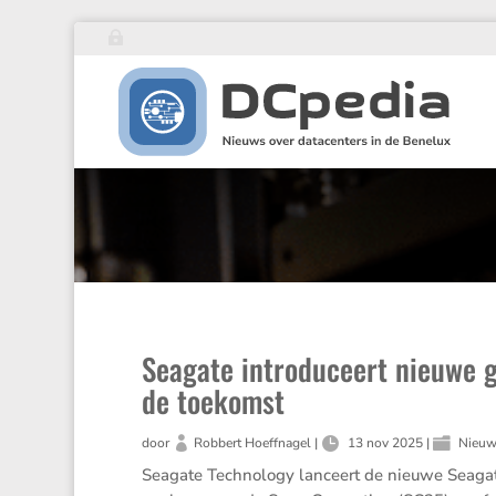
Seagate introduceert nieuwe g
de toekomst
door
Robbert Hoeffnagel
|
13 nov 2025
|
Nieu
Seagate Techno­logy lanceert de nieuwe Seaga