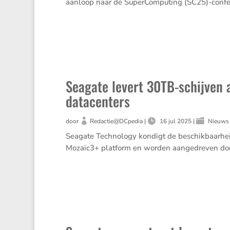
aanloop naar de Super­Com­pu­ting (SC25)-confere
Seagate levert 30TB-schijven 
datacenters
door
Redactie@DCpedia
|
16 jul 2025
|
Nieuws
Seagate Techno­logy kondigt de beschik­baar­h
Mozaic3+ platform en worden aange­dreven door