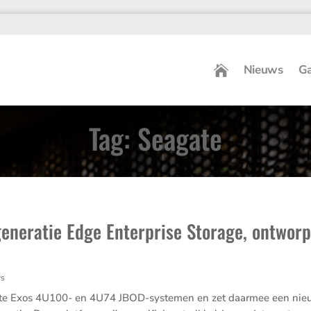
Nieuws
Ga
Tag: Seagate
eneratie Edge Enterprise Storage, ontwor
ws
te Exos 4U100- en 4U74 JBOD-systemen en zet daarmee een nieuwe