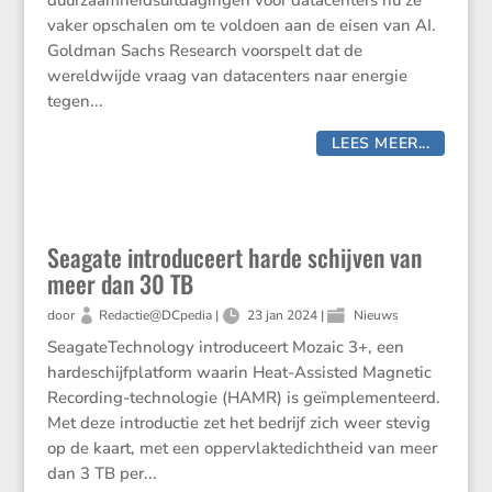
duurzaamheidsuitdagingen voor datacenters nu ze
vaker opschalen om te voldoen aan de eisen van AI.
Goldman Sachs Research voorspelt dat de
wereldwijde vraag van datacenters naar energie
tegen...
LEES MEER...
Seagate introduceert harde schijven van
meer dan 30 TB
door
Redactie@DCpedia
|
23 jan 2024
|
Nieuws
SeagateTechnology introduceert Mozaic 3+, een
hardeschijfplatform waarin Heat-Assisted Magnetic
Recording-technologie (HAMR) is geïmplementeerd.
Met deze introductie zet het bedrijf zich weer stevig
op de kaart, met een oppervlaktedichtheid van meer
dan 3 TB per...