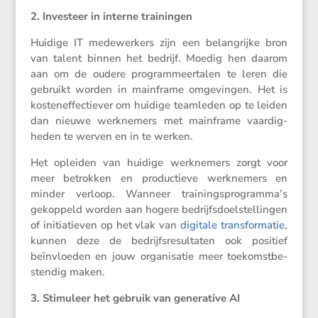
2. Inves­teer in interne trainingen
Huidige IT medewer­kers zijn een belang­rijke bron
van talent binnen het bedrijf. Moedig hen daarom
aan om de oudere program­meer­talen te leren die
gebruikt worden in mainframe omgevingen. Het is
kosten­ef­fec­tiever om huidige teamleden op te leiden
dan nieuwe werkne­mers met mainframe vaardig­
heden te werven en in te werken.
Het opleiden van huidige werkne­mers zorgt voor
meer betrokken en produc­tieve werkne­mers en
minder verloop. Wanneer trainingsprogramma’s
gekop­peld worden aan hogere bedrijfs­doel­stel­lingen
of initi­a­tieven op het vlak van
digitale trans­for­matie
,
kunnen deze de bedrijfs­re­sul­taten ook positief
beïnvloeden en jouw organi­satie meer toekomst­be­
stendig maken.
3. Stimu­leer het gebruik van genera­tive AI