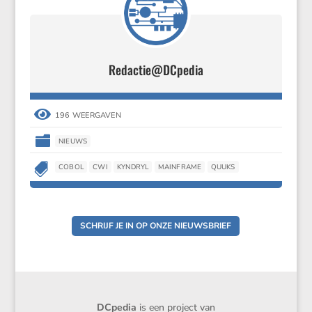
Redactie@DCpedia

196 WEERGAVEN

NIEUWS

COBOL
CWI
KYNDRYL
MAINFRAME
QUUKS
SCHRIJF JE IN OP ONZE NIEUWSBRIEF
DCpedia
is een project van