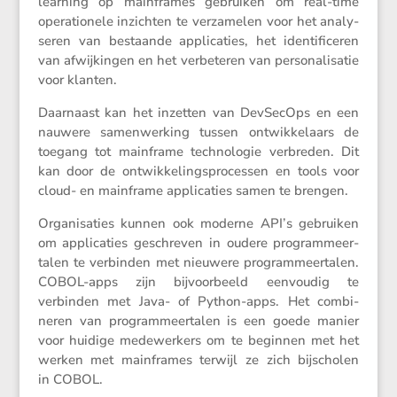
learning op mainframes gebruiken om real-time
opera­ti­o­nele inzichten te verza­melen voor het analy­
seren van bestaande appli­ca­ties, het identi­fi­ceren
van afwij­kingen en het verbe­teren van perso­na­li­satie
voor klanten.
Daarnaast kan het inzetten van DevSecOps en een
nauwere samen­wer­king tussen ontwik­ke­laars de
toegang tot mainframe techno­logie verbreden. Dit
kan door de ontwik­ke­lings­pro­cessen en tools voor
cloud- en mainframe appli­ca­ties samen te brengen.
Organi­sa­ties kunnen ook moderne API’s gebruiken
om appli­ca­ties geschreven in oudere program­meer­
talen te verbinden met nieuwere program­meer­talen.
COBOL-apps zijn bijvoor­beeld eenvoudig te
verbinden met Java- of Python-apps. Het combi­
neren van program­meer­talen is een goede manier
voor huidige medewer­kers om te beginnen met het
werken met mainframes terwijl ze zich bijscholen
in COBOL.