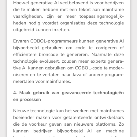
Hoewel genera­tive AI veelbe­lo­vend is voor bedrijven
die te maken hebben met een tekort aan mainframe
vaardig­heden, zijn er meer toepas­sings­mo­ge­lijk­
heden nodig voordat organi­sa­ties deze techno­logie
uitge­breid kunnen inzetten.
Ervaren COBOL-program­meurs kunnen genera­tive AI
bijvoor­beeld gebruiken om code te corri­geren of
effici­ën­tere broncode te genereren. Naarmate deze
techno­logie evolu­eert, zouden meer experts genera­
tive AI kunnen gebruiken om COBOL-code te moder­
ni­seren en te vertalen naar Java of andere program­
meer­talen voor mainframes.
4. Maak gebruik van geavan­ceerde techno­lo­gieën
en processen
Nieuwe techno­logie kan het werken met mainframes
boeiender maken voor getalen­teerde ontwik­ke­laars
die de voorkeur geven aan nieuwere platforms. Zo
kunnen bedrijven bijvoor­beeld AI en machine