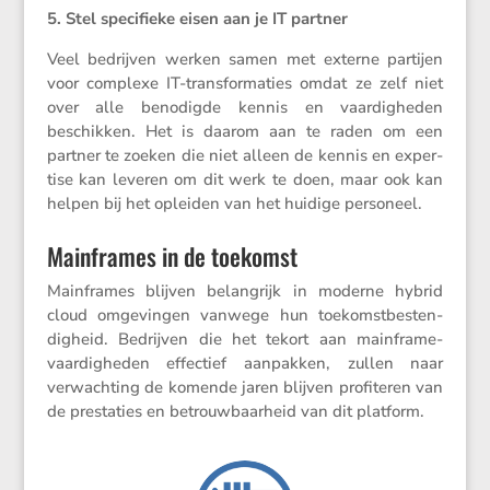
5. Stel speci­fieke eisen aan je IT partner
Veel bedrijven werken samen met externe partijen
voor complexe IT-trans­for­ma­ties omdat ze zelf niet
over alle benodigde kennis en vaardig­heden
beschikken. Het is daarom aan te raden om een
partner te zoeken die niet alleen de kennis en exper­
tise kan leveren om dit werk te doen, maar ook kan
helpen bij het opleiden van het huidige personeel.
Mainframes in de toekomst
Mainframes blijven belang­rijk in moderne hybrid
cloud omgevingen vanwege hun toekomst­be­sten­
dig­heid. Bedrijven die het tekort aan mainframe-
vaardig­heden effec­tief aanpakken, zullen naar
verwach­ting de komende jaren blijven profi­teren van
de presta­ties en betrouw­baar­heid van dit platform.