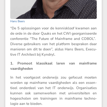
Hans Beers
“De 5 oplos­singen voor de kennis­kloof kwamen aan
de orde in de door Quuks en het CWI georga­ni­seerde
confe­rentie “The Future of Mainframe and COBOL”.
Diverse gebrui­kers van het platform bespraken daar
manieren om dit te doen”, aldus Hans Beers, Execu­
tive IT Archi­tect bij Kyndryl.
1. Promoot klassi­kaal leren van mainframe
vaardigheden
In het voort­gezet onder­wijs zou gefocust moeten
worden op mainframe vaardig­heden als een essen­
tieel onder­deel van het IT onder­wijs. Organi­sa­ties
kunnen ook samen­werken met univer­si­teiten en
hogescholen om trainingen in mainframe techno­
logie aan te bieden.