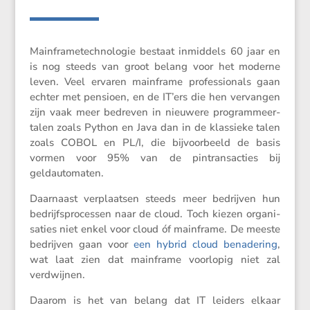
Mainfra­me­tech­no­logie bestaat inmid­dels 60 jaar en
is nog steeds van groot belang voor het moderne
leven. Veel ervaren mainframe profes­si­o­nals gaan
echter met pensioen, en de IT’ers die hen vervangen
zijn vaak meer bedreven in nieuwere program­meer­
talen zoals Python en Java dan in de klassieke talen
zoals COBOL en PL/​I, die bijvoor­beeld de basis
vormen voor 95% van de pintrans­ac­ties bij
geldautomaten.
Daarnaast verplaatsen steeds meer bedrijven hun
bedrijfs­pro­cessen naar de cloud. Toch kiezen organi­
sa­ties niet enkel voor cloud óf mainframe. De meeste
bedrijven gaan voor
een hybrid cloud benade­ring
,
wat laat zien dat mainframe voorlopig niet zal
verdwijnen.
Daarom is het van belang dat IT leiders elkaar