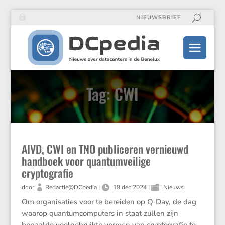
NIEUWSBRIEF
Tag: CWI
AIVD, CWI en TNO publiceren vernieuwd
handboek voor quantumveilige
cryptografie
door
Redactie@DCpedia
|
19 dec 2024
|
Nieuws
Om organi­sa­ties voor te bereiden op Q‑Day, de dag
waarop quantum­com­pu­ters in staat zullen zijn