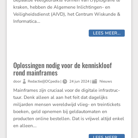
bepaalde veelge­bruikte vormen van crypto­grafie te
kraken, hebben de Algemene Inlich­tingen- en
Veilig­heids­dienst (AIVD), het Centrum Wiskunde &
Infor­ma­tica...
LEES MEER...
Oplossingen nodig voor de kenniskloof
rond mainframes
door
Redactie@DCpedia
|
24 jun 2024
|
Nieuws
Mainframes zijn cruciaal voor de digitale infra­struc­
tuur. Denk alleen al aan het feit dat dagelijks
miljarden mensen wereld­wijd vlieg- en trein­tic­kets
boeken, geld opnemen bij geldau­to­maten en
producten online bestellen. Dat is vrijwel altijd enkel
en alleen...
LEES MEER...