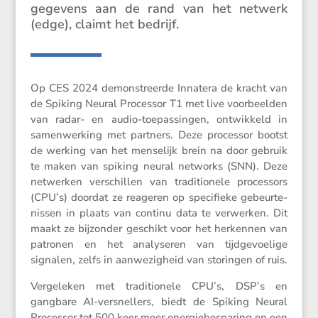
ge­ge­vens aan de rand van het netwerk
(edge), claimt het bedrijf.
Op CES 2024 demon­streerde Innatera de kracht van
de Spiking Neural Processor T1 met live voorbeelden
van radar- en audio-toepas­singen, ontwik­keld in
samen­wer­king met partners. Deze processor bootst
de werking van het mense­lijk brein na door gebruik
te maken van spiking neural networks (SNN). Deze
netwerken verschillen van tradi­ti­o­nele proces­sors
(CPU’s) doordat ze reageren op speci­fieke gebeur­te­
nissen in plaats van continu data te verwerken. Dit
maakt ze bijzonder geschikt voor het herkennen van
patronen en het analy­seren van tijdge­voe­lige
signalen, zelfs in aanwe­zig­heid van storingen of ruis.
Verge­leken met tradi­ti­o­nele CPU’s, DSP’s en
gangbare AI-versnel­lers, biedt de Spiking Neural
Processor tot 500 keer meer energie­be­spa­ring en een