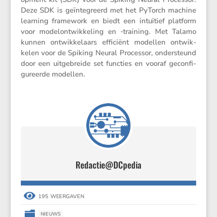
Deze SDK is geïnte­greerd met het PyTorch machine
learning frame­work en biedt een intuï­tief platform
voor model­ont­wik­ke­ling en ‑training. Met Talamo
kunnen ontwik­ke­laars efficiënt modellen ontwik­
kelen voor de Spiking Neural Processor, onder­steund
door een uitge­breide set functies en vooraf gecon­fi­
gu­reerde modellen.
Redactie@DCpedia

195 WEERGAVEN

NIEUWS