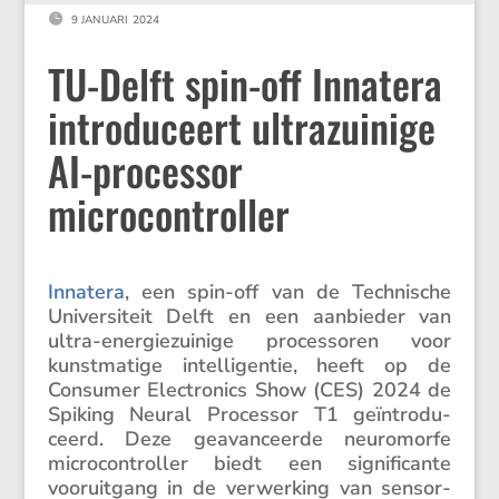

9 JANUARI 2024
TU-Delft spin-off Innatera
introduceert ultrazuinige
AI-processor
microcontroller
Innatera
, een spin-off van de Techni­sche
Univer­si­teit Delft en een aanbieder van
ultra-energie­zui­nige proces­soren voor
kunst­ma­tige intel­li­gentie, heeft op de
Consumer Electro­nics Show (CES) 2024 de
Spiking Neural Processor T1 geïntro­du­
ceerd. Deze geavan­ceerde neuro­morfe
micro­con­troller biedt een signi­fi­cante
vooruit­gang in de verwer­king van sensor­