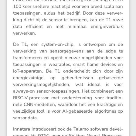
100 keer snellere reactie­tijd voor een breed scala aan
toepas­singen, aldus het bedrijf. Door deze verwer­
king dicht bij de sensor te brengen, kan de T1 ruwe
data efficiënt en met minimaal energie­ver­bruik
verwerken.
De T1, een system-on-chip, is ontworpen om de
verwer­king van sensor­ge­ge­vens aan de edge te
trans­for­meren en opent nieuwe mogelijk­heden voor
toepas­singen in weara­bles, smart home devices en
IoT-apparaten. De T1 onder­scheidt zich door zijn
energie­zui­nige, op gebeur­te­nissen gebaseerde
verwer­kings­mo­ge­lijk­heden, wat ideaal is voor
always-on sensor-toepas­singen. Het combi­neert een
RISC-V-processor met onder­steu­ning voor tradi­ti­o­
nele CNN-modellen, waardoor het een krach­tige en
veelzij­dige tool is voor AI-gebaseerde algoritmes op
sensor data.
Innatera intro­du­ceert ook de Talamo software devel­
op­ment kit (SDK) voor de Spiking Neural Processor.