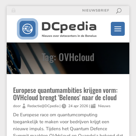
NIEUWSBRIEF
Tag: OVHcloud
Europese quantumambities krijgen vorm:
OVHcloud brengt ‘Belenos’ naar de cloud
door
Redactie@DCpedia
|
24 apr 2026
|
Nieuws
De Europese race om quantumcomputing
toegankelijk te maken voor bedrijven krijgt een
nieuwe impuls. Tijdens het Quantum Defence
Summit maakten OVHcloud en Quandela bekend dat