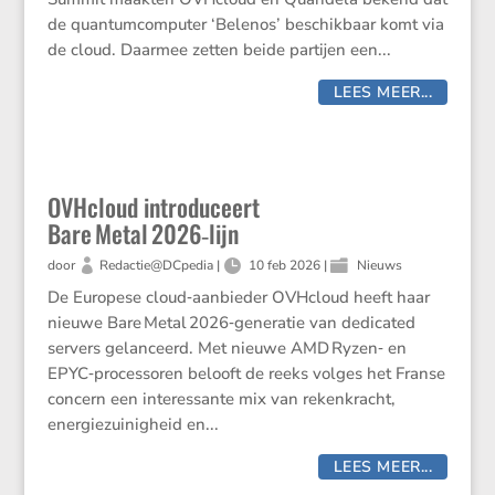
de quantumcomputer ‘Belenos’ beschikbaar komt via
de cloud. Daarmee zetten beide partijen een...
LEES MEER...
OVHcloud introduceert
Bare Metal 2026‑lijn
door
Redactie@DCpedia
|
10 feb 2026
|
Nieuws
De Europese cloud‑aanbieder OVHcloud heeft haar
nieuwe Bare Metal 2026‑generatie van dedicated
servers gelanceerd. Met nieuwe AMD Ryzen‑ en
EPYC‑processoren belooft de reeks volges het Franse
concern een interessante mix van rekenkracht,
energiezuinigheid en...
LEES MEER...