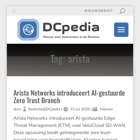
NIEUWSBRIEF
Tag: arista
Arista Networks introduceert AI-gestuurde
Zero Trust Branch
door
Redactie@DCpedia
|
22 jul 2026
|
Nieuws
Arista Networks introduceert AI-gestuurde Edge
Threat Management (ETM) voor VeloCloud SD-WAN.
Deze oplossing biedt geïntegreerde zero trust-
beveiliging voor branchefilialen. Klanten kunnen