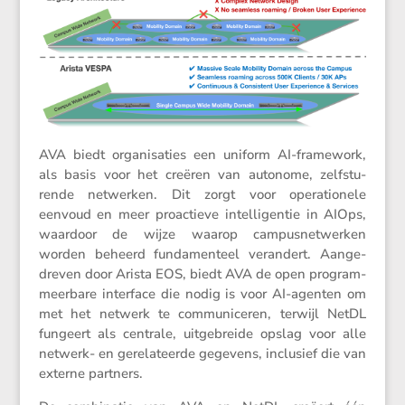
AVA biedt organi­sa­ties een uniform AI-frame­work,
als basis voor het creëren van autonome, zelfstu­
rende netwerken. Dit zorgt voor opera­ti­o­nele
eenvoud en meer proac­tieve intel­li­gentie in AIOps,
waardoor de wijze waarop campus­net­werken
worden beheerd funda­men­teel veran­dert. Aange­
dreven door Arista EOS, biedt AVA de open program­
meer­bare inter­face die nodig is voor AI-agenten om
met het netwerk te commu­ni­ceren, terwijl NetDL
fungeert als centrale, uitge­breide opslag voor alle
netwerk- en gerela­teerde gegevens, inclu­sief die van
externe partners.