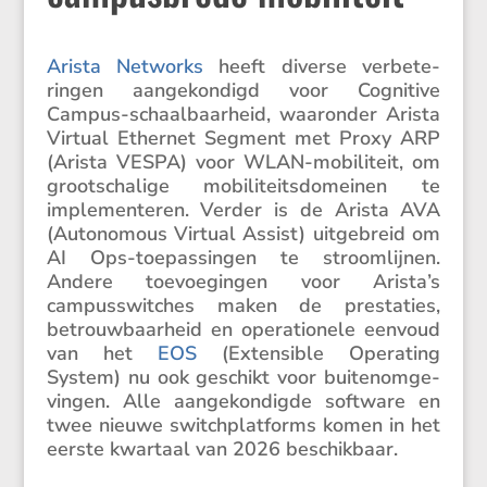
Arista Networks
heeft diverse verbe­te­
ringen aange­kon­digd voor Cogni­tive
Campus-schaal­baar­heid, waaronder Arista
Virtual Ethernet Segment met Proxy ARP
(Arista VESPA) voor WLAN-mobili­teit, om
groot­scha­lige mobili­teits­do­meinen te
imple­men­teren. Verder is de Arista AVA
(Autono­mous Virtual Assist) uitge­breid om
AI Ops-toepas­singen te stroom­lijnen.
Andere toevoe­gingen voor Arista’s
campusswit­ches maken de presta­ties,
betrouw­baar­heid en opera­ti­o­nele eenvoud
van het
EOS
(Exten­sible Opera­ting
System) nu ook geschikt voor buite­nom­ge­
vingen. Alle aange­kon­digde software en
twee nieuwe switch­plat­forms komen in het
eerste kwartaal van 2026 beschikbaar.