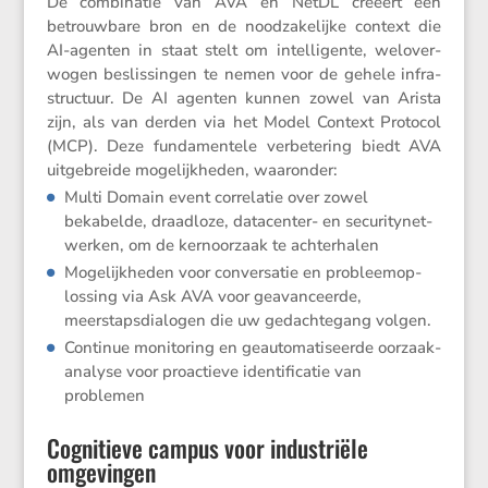
De combi­natie van AVA en NetDL creëert één
betrouw­bare bron en de noodza­ke­lijke context die
AI-agenten in staat stelt om intel­li­gente, welover­
wogen beslis­singen te nemen voor de gehele infra­
struc­tuur. De AI agenten kunnen zowel van Arista
zijn, als van derden via het Model Context Protocol
(MCP). Deze funda­men­tele verbe­te­ring biedt AVA
uitge­breide mogelijk­heden, waaronder:
Multi Domain event corre­latie over zowel
bekabelde, draad­loze, datacenter- en securi­ty­net­
werken, om de kernoor­zaak te achterhalen
Mogelijk­heden voor conver­satie en probleem­op­
los­sing via Ask AVA voor geavan­ceerde,
meerstaps­di­a­logen die uw gedach­te­gang volgen.
Continue monito­ring en geauto­ma­ti­seerde oorzaak­
ana­lyse voor proac­tieve identi­fi­catie van
problemen
Cognitieve campus voor industriële
omgevingen