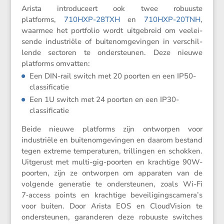
Arista intro­du­ceert ook twee robuuste
platforms,
710HXP-28TXH
en
710HXP-20TNH
,
waarmee het portfolio wordt uitge­breid om veelei­
sende industriële of buite­nom­ge­vingen in verschil­
lende sectoren te onder­steunen. Deze nieuwe
platforms omvatten:
Een DIN-rail switch met 20 poorten en een IP50-
classificatie
Een 1U switch met 24 poorten en een IP30-
classificatie
Beide nieuwe platforms zijn ontworpen voor
industriële en buite­nom­ge­vingen en daarom bestand
tegen extreme tempe­ra­turen, trillingen en schokken.
Uitge­rust met multi-gig-poorten en krach­tige 90W-
poorten, zijn ze ontworpen om apparaten van de
volgende generatie te onder­steunen, zoals Wi-Fi
7‑access points en krach­tige beveiligingscamera’s
voor buiten. Door Arista EOS en Cloud­Vi­sion te
onder­steunen, garan­deren deze robuuste switches