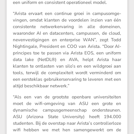
een uniform en consis­tent opera­ti­o­neel model.
“Arista ervaart een continue groei in campusom­ge­
vingen, omdat klanten de voordelen inzien van één
consis­tente netwerk­er­va­ring in alle domeinen,
waaronder AI en datacen­ters, campussen, de cloud,
neven­ves­ti­gingen en enter­prise WAN”, zegt Todd
Nightingale, Presi­dent en COO van Arista. “Door AI-
principes toe te passen via Arista EOS, een uniform
data lake (NetDL®) en AVA, helpt Arista haar
klanten te ontlasten van silo’s en een wildgroei aan
tools, terwijl de complexi­teit wordt vermin­derd om
een eerste­klas gebrui­ker­s­er­va­ring te leveren met een
altijd beschik­baar netwerk.”
“Als een van de grootste openbare univer­si­teiten
moet de wifi-omgeving van ASU een grote en
dynami­sche campus­ge­meen­schap onder­steunen.
ASU (Arizona State Univer­sity) heeft 194.000
studenten. Bij de overstap naar Arista’s control­ler­loze
wifi hebben we met hen samen­ge­werkt om de