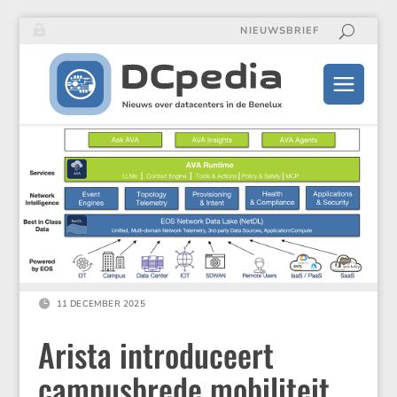
NIEUWSBRIEF

11 DECEMBER 2025
Arista introduceert
campusbrede mobiliteit