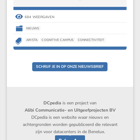

684 WEERGAVEN

NIEUWS

ARISTA
COGNITIVE CAMPUS
CONNECTIVITEIT
SCHRIJF JE IN OP ONZE NIEUWSBRIEF
DCpedia
is een project van
Alibi Communicatie- en Uitgeefprojecten BV
DCpedia is een website waar nieuws en
achtergronden worden gepubliceerd die relevant
zijn voor datacenters in de Benelux.