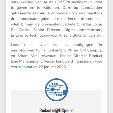
ontwik­ke­ling van Arista’s VESPA-archi­tec­tuur vorm
te geven en te valideren. Deze op standaarden
gebaseerde aanpak is ontworpen om een naadloos
draad­loos roaming­do­mein te bieden dat de connec­ti­
vi­teit binnen de univer­si­teit verbe­tert”, aldus Jorge
De Cossio, Senior Director, Digital Infra­struc­ture,
Enter­prise Techno­logy voor Arizona State University.
Lees meer over deze aankon­di­gingen in
een
blog
van Kumar Srikantan, VP en GM Campus,
en Sriram Venki­teswaran, Senior Director Product
Line Manage­ment. Verder kunt u zich registreren voor
een
webinar
op 22 januari 2026.
Redactie@DCpedia