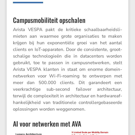
Campusmobiliteit opschalen
Arista VESPA pakt de kritieke schaal­baar­heids­li­
mieten aan waarmee grote organi­sa­ties te maken
krijgen bij hun exponen­tiële groei van het aantal
clients en IoT-apparaten. Door de consis­tente, groot­
scha­lige techno­lo­gieën die in datacen­ters worden
gebruikt, toe te passen in campus­net­werken, stelt
Arista VESPA klanten in staat om enorme domein­
net­werken voor Wi-Fi-roaming te ontwerpen met
meer dan 500.000 clients. Dit garan­deert een
veerkrach­tige sub-second failover archi­tec­tuur,
terwijl de complexi­teit in archi­tec­tuur en hardw­are­af­
han­ke­lijk­heid van tradi­ti­o­nele control­ler­ge­ba­seerde
oplos­singen worden weggenomen.
AI voor netwerken met AVA