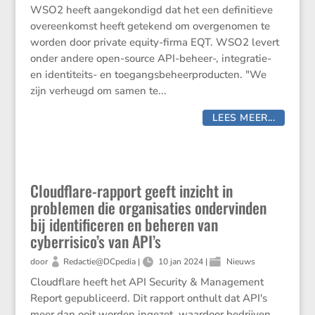
WSO2 heeft aangekondigd dat het een definitieve
overeenkomst heeft getekend om overgenomen te
worden door private equity-firma EQT. WSO2 levert
onder andere open-source API-beheer-, integratie-
en identiteits- en toegangsbeheerproducten. "We
zijn verheugd om samen te...
LEES MEER...
Cloudflare-rapport geeft inzicht in
problemen die organisaties ondervinden
bij identificeren en beheren van
cyberrisico’s van API’s
door
Redactie@DCpedia
|
10 jan 2024
|
Nieuws
Cloudflare heeft het API Security & Management
Report gepubliceerd. Dit rapport onthult dat API's
meer dan ooit worden ingezet, waardoor bedrijven