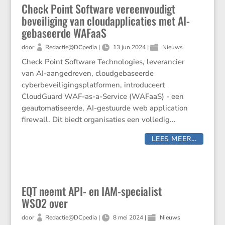
Check Point Software vereenvoudigt
beveiliging van cloudapplicaties met AI-
gebaseerde WAFaaS
door
Redactie@DCpedia
|
13 jun 2024
|
Nieuws
Check Point Software Technologies, leverancier
van AI-aangedreven, cloudgebaseerde
cyberbeveiligingsplatformen, introduceert
CloudGuard WAF-as-a-Service (WAFaaS) - een
geautomatiseerde, AI-gestuurde web application
firewall. Dit biedt organisaties een volledig...
LEES MEER...
EQT neemt API- en IAM-specialist
WSO2 over
door
Redactie@DCpedia
|
8 mei 2024
|
Nieuws