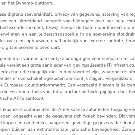
I en het Dynamo-platform.
se digitale soeve­rei­ni­teit, privacy van gegevens, naleving van re
door een uitbrei­dend netwerk van bijdra­gers over het hele conti
eslis­sende moment, terwijl Europa de hiaten identi­fi­ceert die 
erwinnen en een leider­schaps­po­sitie in de soeve­reine cloud­rui
­co­sys­teem opbouwen, onafhan­ke­lijk van externe controle, terwi
e digitale economie bevordert.
e­ra­bi­li­teit vormen aanzien­lijke uitda­gingen voor Europa en risico
ie vereist een grote aanbieder van gevir­tu­a­li­seerde IT-infra­struc­t
nder­te­kenen die mogelijk niet in hun voordeel zijn, waardoor de af
tie- of overscha­ke­lings­kosten aanzien­lijk stijgen. Verge­lijk­bare r
de Europese cloud­plat­form­markt. Een voorbeeld hiervan is de tre
 die essen­tiële tools voor Infra­struc­ture-as-Code-pijplijnen bezitt
­ti­sche API’s aantoont.
­kaanse cloud­pro­vi­ders de Ameri­kaanse autori­teiten toegang ve
eslagen, ongeacht waar de gegevens zich fysiek bevinden. Dit vor
stel­lingen en overheden, aange­zien gevoe­lige gegevens die door 
en blijven aan extra­ter­ri­to­riale juridi­sche bevoegd­heid. Zonde