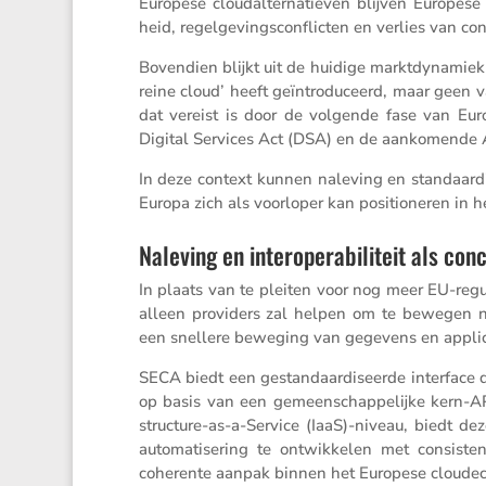
Europese cloud­al­ter­na­tieven blijven Europese
heid, regel­ge­vings­con­flicten en verlies van con
Boven­dien blijkt uit de huidige markt­dy­na­miek
reine cloud’ heeft geïntro­du­ceerd, maar geen van h
dat vereist is door de volgende fase van Eur
Digital Services Act (DSA) en de aanko­mende A
In deze context kunnen naleving en standaar­di­
Europa zich als voorloper kan positi­o­neren in
Naleving en interoperabiliteit als co
In plaats van te pleiten voor nog meer EU-regul
alleen provi­ders zal helpen om te bewegen naa
een snellere beweging van gegevens en appli­c
SECA biedt een gestan­daar­di­seerde inter­face
op basis van een gemeen­schap­pe­lijke kern-API
struc­ture-as-a-Service (IaaS)-niveau, biedt de
automa­ti­se­ring te ontwik­kelen met consis­te
coherente aanpak binnen het Europese cloude­