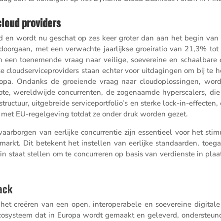
cloud providers
eid en wordt nu geschat op zes keer groter dan aan het begin van
 doorgaan, met een verwachte jaarlijkse groei­ratio van 21,3% tot
ven en een toene­mende vraag naar veilige, soeve­reine en schaal­bare
e cloud­ser­vi­ce­pro­vi­ders staan echter voor uitda­gingen om bij te
opa. Ondanks de groei­ende vraag naar cloud­op­los­singen, wor
te, wereld­wijde concur­renten, de zogenaamde hypers­ca­lers, die 
truc­tuur, uitge­breide serviceportfolio’s en sterke lock-in-effecten,
gen met EU-regel­ge­ving totdat ze onder druk worden gezet.
aarborgen van eerlijke concur­rentie zijn essen­tieel voor het stimu
arkt. Dit betekent het instellen van eerlijke standaarden, toeg
– in staat stellen om te concur­reren op basis van verdienste in pla
ack
r het creëren van een open, inter­o­pe­ra­bele en soeve­reine digitale
 ecosys­teem dat in Europa wordt gemaakt en geleverd, onder­steun