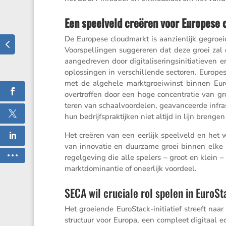
Een speelveld creëren voor Europese 
De Europese cloud­markt is aanzien­lijk gegro
Voorspel­lingen sugge­reren dat deze groei zal
aange­dreven door digita­li­se­rings­ini­ti­a­tie
op­los­singen in verschil­lende sectoren. Europes
met de algehele markt­groei­winst binnen Eur
overtroffen door een hoge concen­tratie van gro
teren van schaal­voor­delen, geavan­ceerde infra­s
hun bedrijfs­prak­tijken niet altijd in lijn bren
Het creëren van een eerlijk speel­veld en het w
van innovatie en duurzame groei binnen elke m
regel­ge­ving die alle spelers – groot en klein 
markt­do­mi­nantie of oneer­lijk voordeel.
SECA wil cruciale rol spelen in EuroSt
Het groei­ende EuroStack-initi­a­tief streeft naa
struc­tuur voor Europa, een compleet digitaal