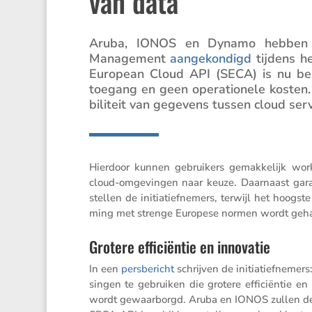
van data
Aruba, IONOS en Dynamo hebben een 
Manage­ment
aange­kon­digd
tijdens h
European Cloud API (SECA) is nu besc
toegang en geen opera­ti­o­nele kosten. 
bi­li­teit van gegevens tussen cloud ser
Hierdoor kunnen gebrui­kers gemak­ke­lijk work
cloud-omgevingen naar keuze. Daarnaast garan­
stellen de initi­a­tief­ne­mers, terwijl het hoogst
ming met strenge Europese normen wordt geh
Grotere efficiëntie en innovatie
In een
persbe­richt
schrijven de initi­a­tief­ne­mer
singen te gebruiken die grotere effici­ëntie en
wordt gewaar­borgd. Aruba en IONOS zullen de 