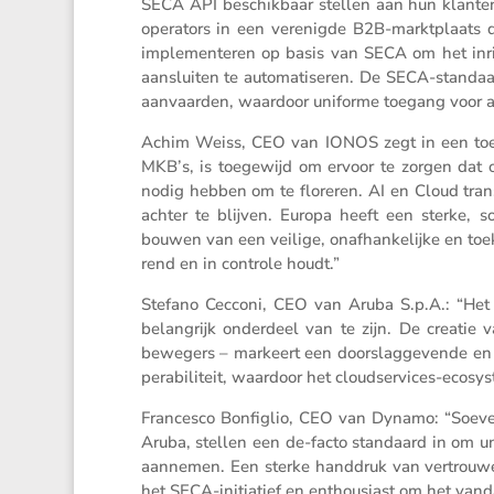
SECA API beschik­baar stellen aan hun klante
opera­tors in een verenigde B2B-markt­plaats 
imple­men­teren op basis van SECA om het inrich
aansluiten te automa­ti­seren. De SECA-standaar
aanvaarden, waardoor uniforme toegang voor all
Achim Weiss, CEO van IONOS zegt in een toelic
MKB’s, is toege­wijd om ervoor te zorgen dat o
nodig hebben om te floreren. AI en Cloud trans
achter te blijven. Europa heeft een sterke, s
bouwen van een veilige, onafhan­ke­lijke en toeko
rend en in controle houdt.”
Stefano Cecconi, CEO van Aruba S.p.A.: “Het i
belang­rijk onder­deel van te zijn. De creati
bewegers – markeert een doorslag­ge­vende en vri
pe­ra­bi­li­teit, waardoor het cloud­ser­vices-ecos
Francesco Bonfi­glio, CEO van Dynamo: “Soeve­
Aruba, stellen een de-facto standaard in om u
aannemen. Een sterke handdruk van vertrouwen
het SECA-initi­a­tief en enthou­siast om het v