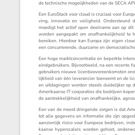
de techni­sche mogelijk­heden van de SECA AP
Een EuroStack voor cloud is cruciaal voor Europe
ving, innovatie en veilig­heid. Onder­steund 
moedigt het actief open deelname aan op dit b
worden aange­pakt om onafhan­ke­lijk­heid te h
bereiken. Hierdoor kan Europa zijn eigen cloude
een concur­re­rende, duurzame en democra­ti­sch
Een hoge markt­con­cen­tratie en beperkte inter­o­p
eindge­brui­kers. Bijvoor­beeld, na een recente fus
gebrui­kers nieuwe licen­tie­over­een­kom­sten o
lijk­heid van één leveran­cier toeneemt en de licen
en uitda­gingen worden steeds duide­lijker op 
Ameri­kaanse IT-corpo­ra­ties die bedrijven kopen
de aantrek­ke­lijk­heid van onafhan­ke­lijke, agnos
Een van de meest dringende zorgen is dat Ameri
tot alle gegevens en infor­matie die zijn opg
aanzien­lijk risico voor Europese bedrijven, in
kaanse hypers­ca­lers worden gehost, onder­worp