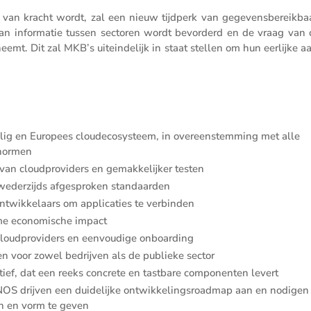
an kracht wordt, zal een nieuw tijdperk van gegevens­be­reik­baa
 van infor­matie tussen sectoren wordt bevor­derd en de vraag van 
eemt. Dit zal MKB’s uitein­de­lijk in staat stellen om hun eerlijke 
ilig en Europees cloude­co­sys­teem, in overeen­stem­ming met alle
snormen
 van cloud­pro­vi­ders en gemak­ke­lijker testen
zij weder­zijds afgesproken standaarden
nt­wik­ke­laars om appli­ca­ties te verbinden
me econo­mi­sche impact
loud­pro­vi­ders en eenvou­dige onboarding
en voor zowel bedrijven als de publieke sector
­tief, dat een reeks concrete en tastbare compo­nenten levert
OS drijven een duide­lijke ontwik­ke­lings­roadmap aan en nodigen
en en vorm te geven