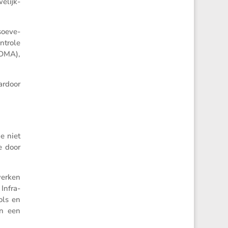
e­lijk­
‘soeve­
ontrole
(DMA),
ardoor
e niet
e door
werken
Infra­
ols en
en een