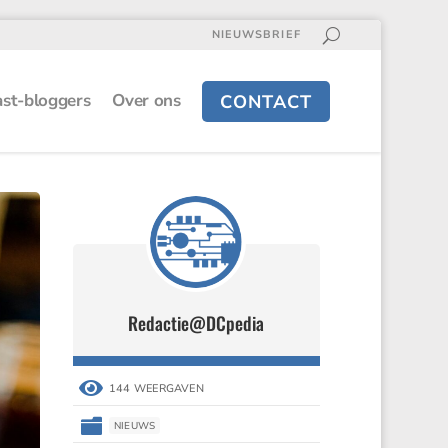
NIEUWSBRIEF
st-bloggers
Over ons
CONTACT
Redactie@DCpedia

144 WEERGAVEN

NIEUWS