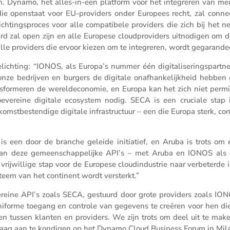
n. Dynamo, het alles-in-een platform voor het integreren van me
die openstaat voor EU-provi­ders onder Europees recht, zal connec
­tings­proces voor alle compa­ti­bele provi­ders die zich bij het n
d zal open zijn en alle Europese cloud­pro­vi­ders uitno­digen om d
e provi­ders die ervoor kiezen om te integreren, wordt gegarande
h­ting: “IONOS, als Europa’s nummer één digita­li­se­rings­partne
nze bedrijven en burgers de digitale onafhan­ke­lijk­heid hebben 
­for­meren de wereld­eco­nomie, en Europa kan het zich niet permit
oeve­reine digitale ecosy­stem nodig. SECA is een cruciale stap 
mst­be­sten­dige digitale infra­struc­tuur – een die Europa sterk, con
s een door de branche geleide initi­a­tief, en Aruba is trots om 
e van deze gemeen­schap­pe­lijke API’s – met Aruba en IONOS als 
jwil­lige stap voor de Europese cloud­in­du­strie naar verbe­terde i
ys­teem van het conti­nent wordt versterkt.”
reine API’s zoals SECA, gestuurd door grote provi­ders zoals IO
niforme toegang en controle van gegevens te creëren voor hen di
 tussen klanten en provi­ders. We zijn trots om deel uit te mak
andaag aan te kondigen op het Dynamo Cloud Business Forum in Mil