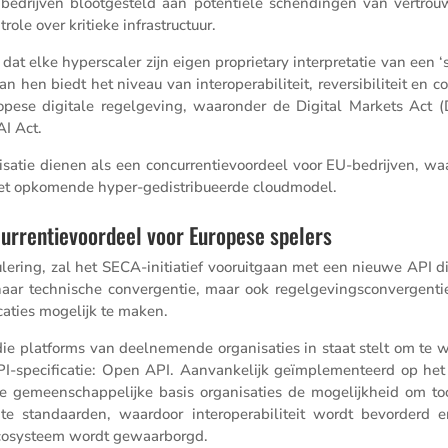
 bedrijven bloot­ge­steld aan poten­tiële schen­dingen van vertrou­w
trole over kritieke infrastructuur.
 dat elke hypers­caler zijn eigen proprietary inter­pre­tatie van een 
en biedt het niveau van inter­o­pe­ra­bi­li­teit, rever­si­bi­li­teit en c
opese digitale regel­ge­ving, waaronder de Digital Markets Act 
I Act.
satie dienen als een concur­ren­tie­voor­deel voor EU-bedrijven, wa
 het opkomende hyper-gedis­tri­bu­eerde cloudmodel.
ncurrentievoordeel voor Europese spelers
e­ring, zal het SECA-initi­a­tief vooruit­gaan met een nieuwe API di
r techni­sche conver­gentie, maar ook regel­ge­vings­con­ver­genti
a­ties mogelijk te maken.
 die platforms van deelne­mende organi­sa­ties in staat stelt om te 
-speci­fi­catie: Open API. Aanvan­ke­lijk geïmple­men­teerd op het 
ze gemeen­schap­pe­lijke basis organi­sa­ties de mogelijk­heid om to
nte standaarden, waardoor inter­o­pe­ra­bi­li­teit wordt bevor­derd 
co­sys­teem wordt gewaarborgd.