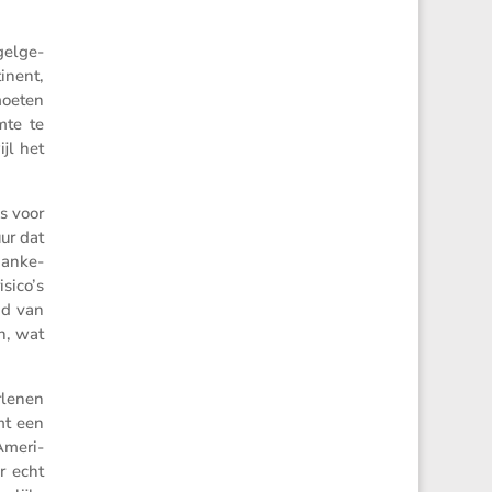
gel­ge­
­nent,
moeten
mte te
jl het
’s voor
uur dat
han­ke­
isico’s
nd van
en, wat
rlenen
mt een
Ameri­
r echt