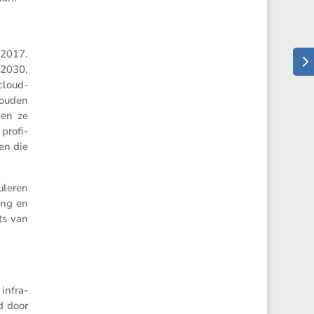
 2017.
 2030,
 cloud­
 houden
den ze
profi­
 en die
­leren
ang en
ats van
 infra­
d door