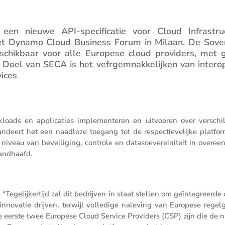
nieuwe API-speci­fi­catie voor Cloud Infra­struc
et Dynamo Cloud Business Forum in Milaan. De Sove
hik­baar voor alle Europese cloud provi­ders, met g
Doel van SECA is het vefrgem­nak­ke­lijken van inter­o­p
vices
loads en appli­ca­ties imple­men­teren en uitvoeren over verschil
deert het een naadloze toegang tot de respec­tie­ve­lijke platfor
e niveau van bevei­li­ging, controle en datasoe­ve­rei­ni­teit in overee
andhaafd.
s: “Tegelij­ker­tijd zal dit bedrijven in staat stellen om geïnte­greerde
 innovatie drijven, terwijl volle­dige naleving van Europese regel­g
eerste twee Europese Cloud Service Provi­ders (CSP) zijn die de 