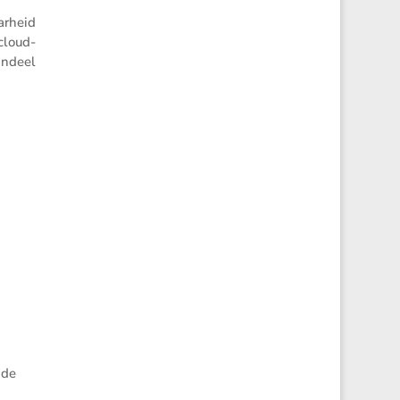
r­heid
cloud­
aandeel
 de