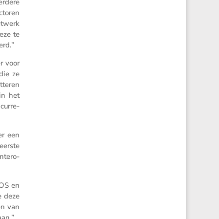
erdere
­toren
etwerk
eze te
erd.”
r voor
die ze
­teren
in het
cur­re­
er een
eerste
nter­o­
NOS en
e deze
en van
aan.”