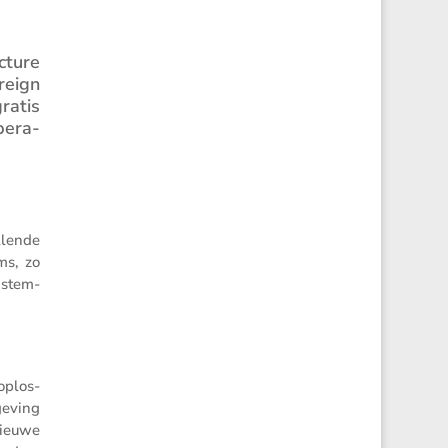
­ture
reign
ratis
e­ra­
­lende
ms, zo
n­stem­
 oplos­
e­ving
nieuwe