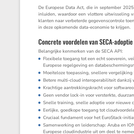
De Europese Data Act, die in september 2025 v
inluiden, waardoor een vlottere uitwis­se­ling
klanten naar verbe­terde gegevens­con­trole toen
in deze opkomende data-economie te krijgen.
Concrete voordelen van SECA-adoptie
Belang­rijke kenmerken van de SECA API:
Flexi­bele toegang tot een echt soeve­rein, ve
Europese regel­ge­ving en databescherming
Moeite­loze toepas­sing, snellere verge­lij­king
Betere multi-cloud inter­o­pe­ra­bi­li­teit dank
Krach­tige aantrek­kings­kracht voor softwa­re­o
Geen vendor lock-in voor versterkte, duurza
Snelle training, snelle adoptie voor nieuwe c
Eerlijke, goedkope toegang tot cloud­voor­del
Cruciaal funda­ment voor het EuroStack-initi­a
Samen­wer­king en leider­schap: Aruba en ION
Europese cloud­in­du­strie uit om deel te nem