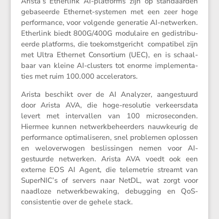
Arista’s Ether­link AI-platforms zijn op standaarden
gebaseerde Ethernet-systemen met een zeer hoge
perfor­mance, voor volgende generatie AI-netwerken.
Ether­link biedt 800G/​400G modulaire en gedis­tri­bu­
eerde platforms, die toekomst­ge­richt compa­tibel zijn
met Ultra Ethernet Consor­tium (UEC), en is schaal­
baar van kleine AI-clusters tot enorme imple­men­ta­
ties met ruim 100.000 accelerators.
Arista beschikt over de AI Analyzer, aange­stuurd
door Arista AVA, die hoge-resolutie verkeers­data
levert met inter­vallen van 100 micro­se­conden.
Hiermee kunnen netwerk­be­heer­ders nauwkeurig de
perfor­mance optima­li­seren, snel problemen oplossen
en welover­wogen beslis­singen nemen voor AI-
gestuurde netwerken. Arista AVA voedt ook een
externe EOS AI Agent, die teleme­trie streamt van
SuperNIC’s of servers naar NetDL, wat zorgt voor
naadloze netwerk­be­wa­king, debug­ging en QoS-
consis­tentie over de gehele stack.