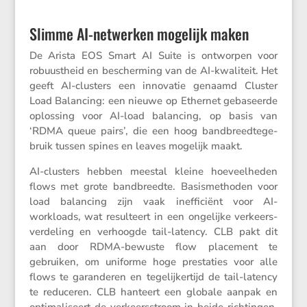
Slimme AI-netwerken mogelijk maken
De Arista EOS Smart AI Suite is ontworpen voor
robuust­heid en bescher­ming van de AI-kwali­teit. Het
geeft AI-clusters een innovatie genaamd Cluster
Load Balan­cing: een nieuwe op Ethernet gebaseerde
oplos­sing voor AI-load balan­cing, op basis van
‘RDMA queue pairs’, die een hoog bandbreed­te­ge­
bruik tussen spines en leaves mogelijk maakt.
AI-clusters hebben meestal kleine hoeveel­heden
flows met grote bandbreedte. Basis­me­thoden voor
load balan­cing zijn vaak ineffi­ciënt voor AI-
workloads, wat resul­teert in een ongelijke verkeers­
ver­de­ling en verhoogde tail-latency. CLB pakt dit
aan door RDMA-bewuste flow place­ment te
gebruiken, om uniforme hoge presta­ties voor alle
flows te garan­deren en tegelij­ker­tijd de tail-latency
te reduceren. CLB hanteert een globale aanpak en
optima­li­seert de verkeers­stroom in beide richtingen,