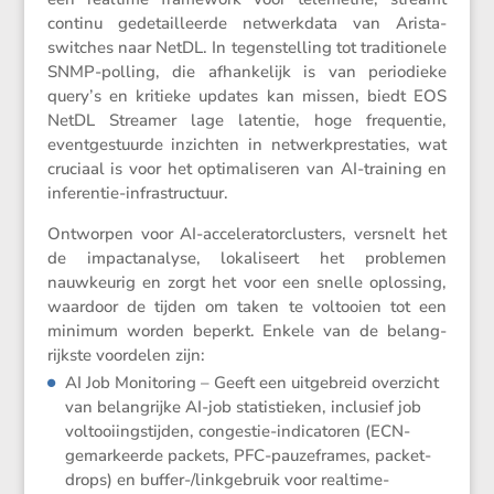
continu gedetail­leerde netwerk­data van Arista-
switches naar NetDL. In tegen­stel­ling tot tradi­ti­o­nele
SNMP-polling, die afhan­ke­lijk is van perio­dieke
query’s en kritieke updates kan missen, biedt EOS
NetDL Streamer lage latentie, hoge frequentie,
event­ge­stuurde inzichten in netwerk­pres­ta­ties, wat
cruciaal is voor het optima­li­seren van AI-training en
inferentie-infrastructuur.
Ontworpen voor AI-accele­ra­tor­clus­ters, versnelt het
de impact­ana­lyse, lokali­seert het problemen
nauwkeurig en zorgt het voor een snelle oplos­sing,
waardoor de tijden om taken te voltooien tot een
minimum worden beperkt. Enkele van de belang­
rijkste voordelen zijn:
AI Job Monito­ring – Geeft een uitge­breid overzicht
van belang­rijke AI-job statis­tieken, inclu­sief job
voltooi­ings­tijden, congestie-indica­toren (ECN-
gemar­keerde packets, PFC-pauze­frames, packet­
drops) en buffer-/link­ge­bruik voor realtime-