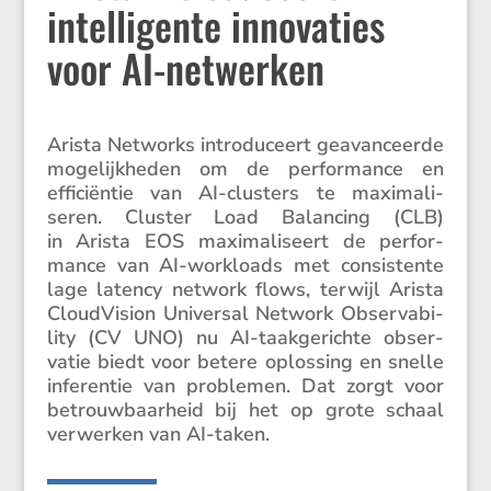
intelligente innovaties
voor AI-netwerken
Arista Networks intro­du­ceert geavan­ceerde
mogelijk­heden om de perfor­mance en
effici­ëntie van AI-clusters te maxima­li­
seren. Cluster Load Balan­cing (CLB)
in Arista EOS maxima­li­seert de perfor­
mance van AI-workloads met consis­tente
lage latency network flows, terwijl Arista
Cloud­Vi­sion Universal Network Obser­va­bi­
lity (CV UNO) nu AI-taakge­richte obser­
vatie biedt voor betere oplos­sing en snelle
inferentie van problemen. Dat zorgt voor
betrouw­baar­heid bij het op grote schaal
verwerken van AI-taken.