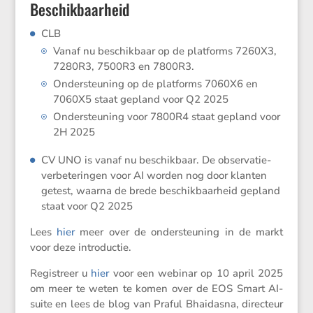
Beschikbaarheid
CLB
Vanaf nu beschik­baar op de platforms 7260X3,
7280R3, 7500R3 en 7800R3.
Onder­steu­ning op de platforms 7060X6 en
7060X5 staat gepland voor Q2 2025
Onder­steu­ning voor 7800R4 staat gepland voor
2H 2025
CV UNO is vanaf nu beschik­baar. De obser­va­tie­
ver­be­te­ringen voor AI worden nog door klanten
getest, waarna de brede beschik­baar­heid gepland
staat voor Q2 2025
Lees
hier
meer over de onder­steu­ning in de markt
voor deze introductie.
Registreer u
hier
voor een webinar op 10 april 2025
om meer te weten te komen over de EOS Smart AI-
suite en lees de blog van Praful Bhaidasna, direc­teur