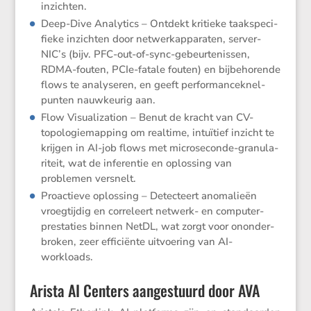
inzichten.
Deep-Dive Analy­tics – Ontdekt kritieke taakspe­ci­
fieke inzichten door netwerk­ap­pa­raten, server-
NIC’s (bijv. PFC-out-of-sync-gebeur­te­nissen,
RDMA-fouten, PCIe-fatale fouten) en bijbe­ho­rende
flows te analy­seren, en geeft perfor­man­ce­knel­
punten nauwkeurig aan.
Flow Visua­li­za­tion – Benut de kracht van CV-
topolo­gie­map­ping om realtime, intuï­tief inzicht te
krijgen in AI-job flows met micro­se­conde-granu­la­
ri­teit, wat de inferentie en oplos­sing van
problemen versnelt.
Proac­tieve oplos­sing – Detec­teert anoma­lieën
vroeg­tijdig en corre­leert netwerk- en compu­ter­
pres­ta­ties binnen NetDL, wat zorgt voor ononder­
broken, zeer effici­ënte uitvoe­ring van AI-
workloads.
Arista AI Centers aangestuurd door AVA