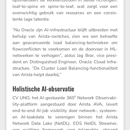
leaf-to-spine en spine-to-leaf, wat zorgt voor een
evenwichtig gebruik van resources en een consis­
tente lage latentie.
“Nu Oracle zijn AI-infra­struc­tuur blijft uitbreiden met
behulp van Arista-switches, zien we een behoefte
aan geavan­ceerde load balan­cing-technieken om
flowcon­flicten te voorkomen en de doorvoer in ML-
netwerken te verhogen”, aldus Jag Brar, vice presi­
dent en Distin­guished Engineer, Oracle Cloud Infra­
struc­ture. “De Cluster Load Balan­cing-functi­o­na­li­teit
van Arista helpt daarbij.”
Holistische AI-observatie
CV UNO, het AI-gestuurde 360
Network Obser­va­bi­
0
lity-platform aange­stuurd door Arista AVA, levert
end-to-end AI-job visibi­lity door netwerk‑, systeem-
en AI-taakdata te verenigen binnen het Arista
Network Data Lake (NetDL). EOS NetDL Streamer,
een realtime frame­work voor teleme­trie, streamt