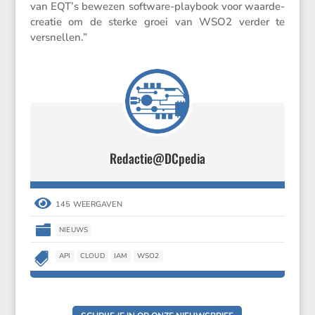
van EQT’s bewezen software-playbook voor waarde­
cre­atie om de sterke groei van WSO2 verder te
versnellen.”
Redactie@DCpedia

145 WEERGAVEN

NIEUWS

API
CLOUD
IAM
WSO2