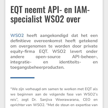
EQT neemt API- en IAM-
specialist WSO2 over
WSO2
heeft aange­kon­digd dat het een
defini­tieve overeen­komst heeft getekend
om overge­nomen te worden door private
equity-firma EQT. WSO2 levert onder
andere open-source API-beheer‑,
integratie- en identi­teits- en
toegangsbeheerproducten.
“We zijn verheugd om samen te werken met EQT als
we beginnen aan de volgende fase van WSO2’s
reis”, zegt Dr. Sanjiva Weera­warana, CEO en
oprichter van WSO2. “Met de steun en exper­tise van