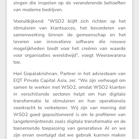
singen die inspelen op de veran­de­rende behoeften
van moderne bedrijven.
Vooruit­kij­kend: “WSO2 blijft zich richten op het
stimu­leren van klant­succes, het bevor­deren van
samen­wer­king binnen de gemeen­schap en het
leveren van innova­tieve software die nieuwe
mogelijk­heden biedt voor het creëren van waarde
voor organi­sa­ties wereld­wijd”, voegt Weera­warana
toe.
Hari Gopala­kris­hnan, Partner in het advies­team van
EQT Private Capital Asia, zei: “We zijn verheugd om
samen te werken met WSO2, omdat WSO2 klanten
in verschil­lende sectoren helpt om hun digitale
trans­for­matie te stimu­leren en hun opera­ti­o­nele
veerkracht te verbe­teren. Wij zijn van mening dat
WSO2 goed geposi­ti­o­neerd is om te profi­teren van
lange­ter­mijn­trends zoals digitale trans­for­matie en de
toene­mende toepas­sing van genera­tieve AI en we
zijn ervan overtuigd dat we gebruik kunnen maken