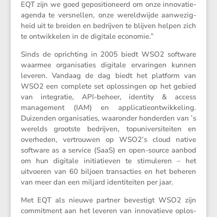
EQT zijn we goed geposi­ti­o­neerd om onze innova­tie­
agenda te versnellen, onze wereld­wijde aanwe­zig­
heid uit te breiden en bedrijven te blijven helpen zich
te ontwik­kelen in de digitale economie.”
Sinds de oprich­ting in 2005 biedt WSO2 software
waarmee organi­sa­ties digitale ervaringen kunnen
leveren. Vandaag de dag biedt het platform van
WSO2 een complete set oplos­singen op het gebied
van integratie, API-beheer, identity & access
manage­ment (IAM) en appli­ca­tie­ont­wik­ke­ling.
Duizenden organi­sa­ties, waaronder honderden van ’s
werelds grootste bedrijven, topuni­ver­si­teiten en
overheden, vertrouwen op WSO2’s cloud native
software as a service (SaaS) en open-source aanbod
om hun digitale initi­a­tieven te stimu­leren – het
uitvoeren van 60 biljoen trans­ac­ties en het beheren
van meer dan een miljard identi­teiten per jaar.
Met EQT als nieuwe partner beves­tigt WSO2 zijn
commit­ment aan het leveren van innova­tieve oplos­