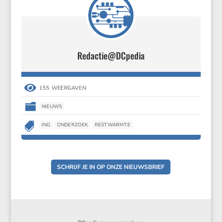
Redactie@DCpedia

155 WEERGAVEN

NIEUWS

ING
ONDERZOEK
RESTWARMTE
SCHRIJF JE IN OP ONZE NIEUWSBRIEF