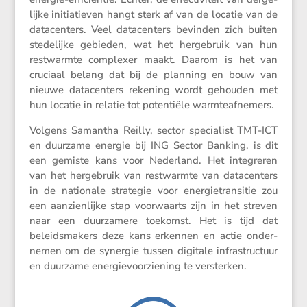
lijke initi­a­tieven hangt sterk af van de locatie van de
datacen­ters. Veel datacen­ters bevinden zich buiten
stede­lijke gebieden, wat het herge­bruik van hun
restwarmte complexer maakt. Daarom is het van
cruciaal belang dat bij de planning en bouw van
nieuwe datacen­ters rekening wordt gehouden met
hun locatie in relatie tot poten­tiële warmteafnemers.
Volgens Samantha Reilly, sector speci­a­list TMT-ICT
en duurzame energie bij ING Sector Banking, is dit
een gemiste kans voor Neder­land. Het integreren
van het herge­bruik van restwarmte van datacen­ters
in de natio­nale strategie voor energie­tran­sitie zou
een aanzien­lijke stap voorwaarts zijn in het streven
naar een duurza­mere toekomst. Het is tijd dat
beleids­ma­kers deze kans erkennen en actie onder­
nemen om de synergie tussen digitale infra­struc­tuur
en duurzame energie­voor­zie­ning te versterken.