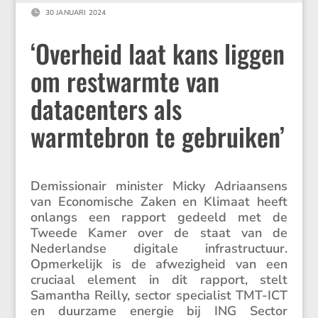

30 JANUARI 2024
‘Overheid laat kans liggen
om restwarmte van
datacenters als
warmtebron te gebruiken’
Demis­si­o­nair minister Micky Adriaan­sens
van Econo­mi­sche Zaken en Klimaat heeft
onlangs een rapport gedeeld met de
Tweede Kamer over de staat van de
Neder­landse digitale infra­struc­tuur.
Opmer­ke­lijk is de afwezig­heid van een
cruciaal element in dit rapport, stelt
Samantha Reilly, sector speci­a­list TMT-ICT
en duurzame energie bij ING Sector