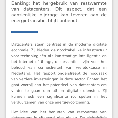
Banking: het herge­bruik van restwarmte
van datacen­ters. Dit aspect, dat een
aanzien­lijke bijdrage kan leveren aan de
energie­tran­sitie, blijft onbenut.
Datacen­ters staan centraal in de moderne digitale
economie. Zij bieden de noodza­ke­lijke infra­struc­tuur
voor techno­lo­gieën als kunst­ma­tige intel­li­gentie en
het internet of things, die essen­tieel zijn voor het
behoud van connec­ti­vi­teit van wereld­klasse in
Neder­land. Het rapport onder­streept de noodzaak
van verdere inves­te­ringen in deze sector. Echter, het
gaat voorbij aan het poten­tieel van datacen­ters om
verder te gaan dan alleen digitale diensten. Zij
kunnen ook een signi­fi­cante rol spelen in het
verduur­zamen van onze energievoorziening.
Het idee van het benutten van restwarmte van
datacen­ters is uiter­aard niet nieuw. De elektri­ci­teit