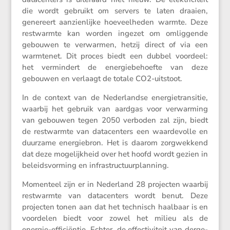
die wordt gebruikt om servers te laten draaien,
genereert aanzien­lijke hoeveel­heden warmte. Deze
restwarmte kan worden ingezet om omlig­gende
gebouwen te verwarmen, hetzij direct of via een
warmtenet. Dit proces biedt een dubbel voordeel:
het vermin­dert de energie­be­hoefte van deze
gebouwen en verlaagt de totale CO2-uitstoot.
In de context van de Neder­landse energie­tran­sitie,
waarbij het gebruik van aardgas voor verwar­ming
van gebouwen tegen 2050 verboden zal zijn, biedt
de restwarmte van datacen­ters een waarde­volle en
duurzame energie­bron. Het is daarom zorgwek­kend
dat deze mogelijk­heid over het hoofd wordt gezien in
beleids­vor­ming en infrastructuurplanning.
Momen­teel zijn er in Neder­land 28 projecten waarbij
restwarmte van datacen­ters wordt benut. Deze
projecten tonen aan dat het technisch haalbaar is en
voordelen biedt voor zowel het milieu als de
energie-effici­ëntie. Echter, de effec­ti­vi­teit van derge­