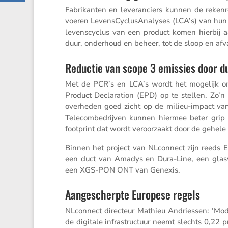
Fabri­kanten en leveran­ciers kunnen de reken
voeren Levens­Cy­clusAna­lyses (LCA’s) van hun 
levens­cy­clus van een product komen hierbij aa
duur, onder­houd en beheer, tot de sloop en afva
Reductie van scope 3 emissies door 
Met de PCR’s en LCA’s wordt het mogelijk om 
Product Decla­ra­tion (EPD) op te stellen. Zo’n
overheden goed zicht op de milieu-impact van 
Telecom­be­drijven kunnen hiermee beter gri
footprint dat wordt veroor­zaakt door de gehele 
Binnen het project van NLcon­nect zijn reeds
een duct van Amadys en Dura-Line, een glasv
een XGS-PON ONT van Genexis.
Aangescherpte Europese regels
NLcon­nect direc­teur Mathieu Andriessen: ‘Mod
de digitale infra­struc­tuur neemt slechts 0,22