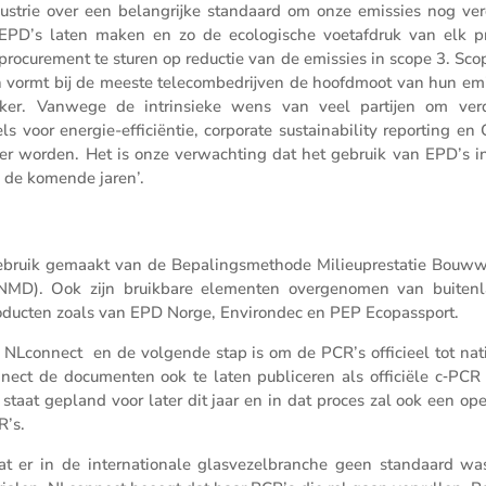
ustrie over een belang­rijke standaard om onze emissies nog ver
EPD’s laten maken en zo de ecolo­gi­sche voetaf­druk van elk p
ocure­ment te sturen op reductie van de emissies in scope 3. Scop
 en vormt bij de meeste telecom­be­drijven de hoofd­moot van hun em
jker. Vanwege de intrin­sieke wens van veel partijen om ver
or energie-effici­ëntie, corpo­rate sustai­na­bi­lity repor­ting en
erper worden. Het is onze verwach­ting dat het gebruik van EPD’s i
n de komende jaren’.
bruik gemaakt van de Bepaling­s­me­thode Milieu­pres­tatie Bouw
e (NMD). Ook zijn bruik­bare elementen overge­nomen van buiten­
producten zoals van EPD Norge, Environdec en PEP Ecopassport.
 NLcon­nect en de volgende stap is om de PCR’s officieel tot nati
nect de documenten ook te laten publi­ceren als officiële c‑PCR
t staat gepland voor later dit jaar en in dat proces zal ook een op
R’s.
er in de inter­na­ti­o­nale glasve­zel­branche geen standaard wa