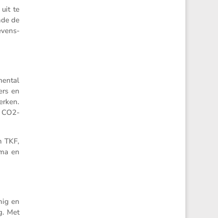
uit te
nde de
evens­
mental
ers en
erken.
e CO2-
n TKF,
ema en
nig en
g. Met