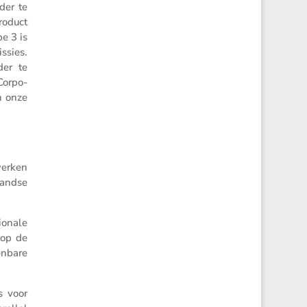
der te
roduct
e 3 is
issies.
der te
 Corpo­
n onze
werken
landse
o­nale
 op de
enbare
s voor