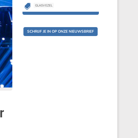

GLASVEZEL

GLASVEZEL
SCHRIJF JE IN OP ONZE NIEUWSBRIEF
r