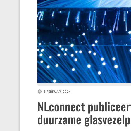
6 FEBRUARI 2024
NLconnect publiceer
duurzame glasvezel