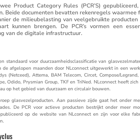
ft twee Product Category Rules (PCR’S) gepubli­ceerd,
ten. Beide documenten bevatten reken­re­gels waarmee f
ier de milieu­be­las­ting van veelge­bruikte producten 
n kaart kunnen brengen. De PCR’s vormen een essen­
 van de digitale infrastructuur.
n standaard voor duurzaam­heids­clas­si­fi­catie van glasve­zel­ma­te­r
ijn de afgelopen maanden door NLcon­nect uitge­werkt in een wer
ys (Netceed), Attema, BAM Telecom, Circet, Compose/​Legrand,
pe, Odido, Prysmian Group, TKF en TriNed. NLcon­nect heeft zich 
reau op het gebied van duurzaam en circu­lair bouwen.
roep glasve­zel­pro­ducten. Aan passieve zijde gaat het onder m
-lades. De PCR voor actieve producten bestrijkt onder meer m
ubli­ceerd op de website van NLcon­nect en zijn voor elke fabri
en.
cyclus