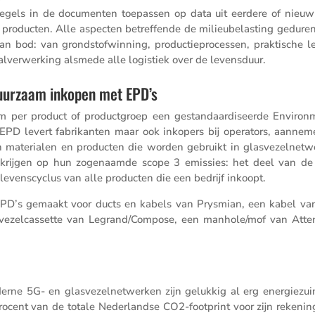
­re­gels in de documenten toepassen op data uit eerdere of nieuw 
producten. Alle aspecten betref­fende de milieu­be­las­ting gedure
n bod: van grond­stof­win­ning, produc­tie­pro­cessen, prakti­sche l
l­ver­wer­king alsmede alle logis­tiek over de levensduur.
duurzaam inkopen met EPD’s
per product of product­groep een gestan­daar­di­seerde Environ­
 EPD levert fabri­kanten maar ook inkopers bij opera­tors, aanne­m
materi­alen en producten die worden gebruikt in glasve­zel­net­w
p krijgen op hun zogenaamde scope 3 emissies: het deel van d
levens­cy­clus van alle producten die een bedrijf inkoopt.
 EPD’s gemaakt voor ducts en kabels van Prysmian, een kabel va
e­zel­cas­sette van Legrand/​Compose, een manhole/​mof van Att
erne 5G- en glasve­zel­net­werken zijn gelukkig al erg energie­zui
 procent van de totale Neder­landse CO2-footprint voor zijn rekenin