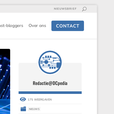
NIEUWSBRIEF
st-bloggers
Over ons
CONTACT
Redactie@DCpedia
Redactie@DCpedia


175 WEERGAVEN
175 WEERGAVEN


NIEUWS
NIEUWS