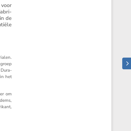
 voor
abri­
in de
tiële
i­alen.
kgroep
 Dura-
in het
eer om
odems,
­kant,