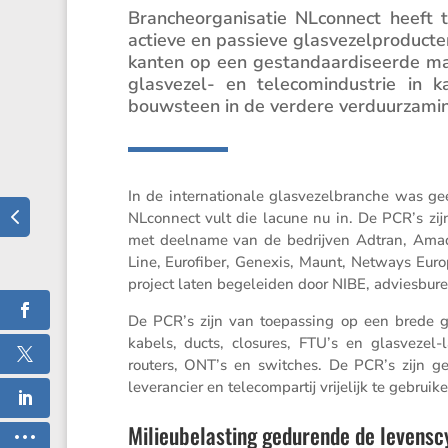
Branche­or­ga­ni­satie NLcon­nect hee
actieve en passieve glasve­zel­pro­duc
kanten op een gestan­daar­di­seerde man
glasvezel- en teleco­min­du­strie i
bouwsteen in de verdere verduur­za­ming
In de inter­na­ti­o­nale glasve­zel­branche was gee
NLcon­nect vult die lacune nu in. De PCR’s z
met deelname van de bedrijven Adtran, Amad
Line, Eurofiber, Genexis, Maunt, Netways Euro
project laten begeleiden door NIBE, advies­bu­
De PCR’s zijn van toepas­sing op een brede g
kabels, ducts, closures, FTU’s en glasvezel
routers, ONT’s en switches. De PCR’s zijn gep
leveran­cier en telecom­partij vrije­lijk te gebruik
Milieubelasting gedurende de levens