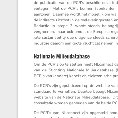
de publi­catie van de PCR’s beschikt onze ind
verlagen. Met de PCR’s kunnen fabri­kanten 
aantonen. Daarmee wordt het mogelijk om via pr
de indirecte uitstoot in de toele­ve­rings­keten
Reductie in scope 3 wordt steeds belang­ri
vergroenen, maar ook omdat de Europese regels vo
rate sustai­na­bi­lity due diligence steeds sch
industrie daarom een grote vlucht zal nemen i
Nationale Milieudatabase
Om de PCR’s op te stellen heeft NLcon­nect ge
van de Stich­ting Natio­nale Milieu­da­ta­bas
PCR’s van (andere) kabels en elektro­ni­sche 
De PCR’s zijn gepubli­ceerd op de website van
standaard te verheffen. Daartoe beoogt NLcon­
website van de Natio­nale Milieu­da­ta­base. Di
consul­tatie worden gehouden van de beide PC
De PCR’s van NLcon­nect zijn opgesteld omdat 