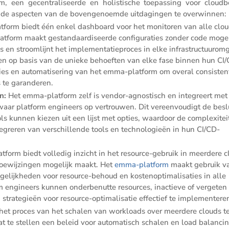
en gecen­tra­li­seerde en holis­ti­sche toepas­sing voor cloud­be
lende aspecten van de boven­ge­noemde uitda­gingen te overwinnen:
form biedt één enkel dashboard voor het monitoren van alle clou
form maakt gestan­daar­di­seerde confi­gu­ra­ties zonder code mogel
 en stroom­lijnt het imple­men­ta­tie­proces in elke infra­struc­tuur­om­
en op basis van de unieke behoeften van elke fase binnen hun CI
ies en automa­ti­se­ring van het emma-platform om overal consis­ten
es te garanderen.
en:
Het emma-platform zelf is vendor-agnos­tisch en integreert met 
waar platform engineers op vertrouwen. Dit vereen­vou­digt de besl
ls kunnen kiezen uit een lijst met opties, waardoor de complexi­tei
integreren van verschil­lende tools en techno­lo­gieën in hun CI/CD-
form biedt volledig inzicht in het resource-gebruik in meerdere c
oewij­zingen mogelijk maakt. Het
emma-platform
maakt gebruik v
jk­heden voor resource-behoud en kostenop­ti­ma­li­sa­ties in alle
rm engineers kunnen onder­be­nutte resources, inactieve of vergeten
 strate­gieën voor resource-optima­li­satie effec­tief te implementere
et proces van het schalen van workloads over meerdere clouds t
at te stellen een beleid voor automa­tisch schalen en load balan­cin