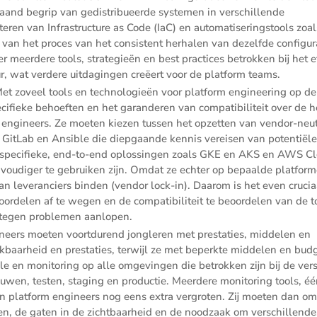
pgaand begrip van gedis­tri­bu­eerde systemen in verschil­lende
en van Infra­struc­ture as Code (IaC) en automa­ti­se­ringstools zoal
van het proces van het consis­tent herhalen van dezelfde confi­gu­r
r meerdere tools, strate­gieën en best practices betrokken bij het e
ur, wat verdere uitda­gingen creëert voor de platform teams.
et zoveel tools en techno­lo­gieën voor platform enginee­ring op de
i­fieke behoeften en het garan­deren van compa­ti­bi­li­teit over de h
rm engineers. Ze moeten kiezen tussen het opzetten van vendor-neu
m, GitLab en Ansible die diepgaande kennis vereisen van poten­tiël
form-speci­fieke, end-to-end oplos­singen zoals GKE en AKS en AWS C
vou­diger te gebruiken zijn. Omdat ze echter op bepaalde platfor
 aan leveran­ciers binden (vendor lock-in). Daarom is het even crucia
rdelen af te wegen en de compa­ti­bi­li­teit te beoor­delen van de t
r tegen problemen aanlopen.
neers moeten voort­du­rend jongleren met presta­ties, middelen en
baar­heid en presta­ties, terwijl ze met beperkte middelen en bud
le en monito­ring op alle omgevingen die betrokken zijn bij de vers
ouwen, testen, staging en productie. Meerdere monito­ring tools, é
an platform engineers nog eens extra vergroten. Zij moeten dan o
en, de gaten in de zicht­baar­heid en de noodzaak om verschil­lende