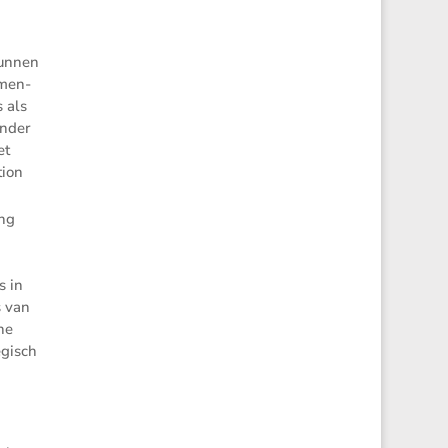
kunnen
­men­
 als
onder
et
tion
ing
­
s in
s van
che
­gisch