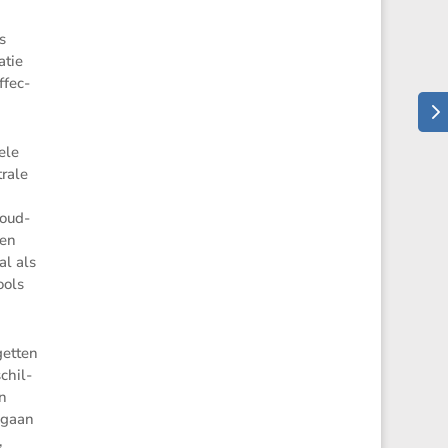
s
atie
ffec­
ele
trale
e
loud­
men
al als
ools
getten
chil­
én
mgaan
,