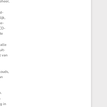
­heer,
d-
ijk,
ge­
/CD-
te
alle
uit­
t van
louds,
an
n.
e
g in