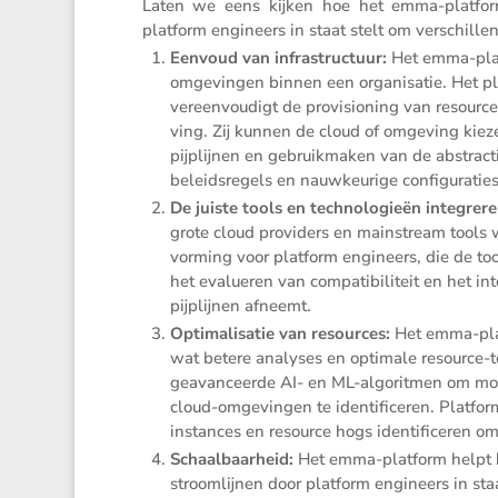
Laten we eens kijken hoe het emma-platform, e
platform engineers in staat stelt om verschil­
Eenvoud van infra­struc­tuur:
Het emma-plat
omgevingen binnen een organi­satie. Het plat
vereen­vou­digt de provi­si­o­ning van resources
ving. Zij kunnen de cloud of omgeving kiez
pijplijnen en gebruik­maken van de abstrac­t
beleids­re­gels en nauwkeu­rige confi­gu­ra­ti
De juiste tools en techno­lo­gieën integrer
grote cloud provi­ders en mainstream tools 
vor­ming voor platform engineers, die de too
het evalu­eren van compa­ti­bi­li­teit en het 
pijplijnen afneemt.
Optima­li­satie van resources:
Het emma-plat
wat betere analyses en optimale resource-t
geavan­ceerde AI- en ML-algoritmen om mogeli
cloud-omgevingen te identi­fi­ceren. Platfo
instances en resource hogs identi­fi­ceren om
Schaal­baar­heid:
Het emma-platform helpt h
stroom­lijnen door platform engineers in sta