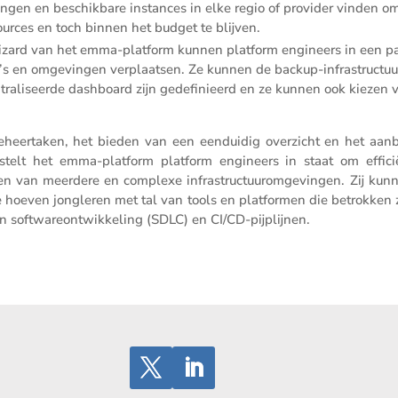
ingen en beschik­bare instances in elke regio of provider vinden o
urces en toch binnen het budget te blijven.
zard van het emma-platform kunnen platform engineers in een p
io’s en omgevingen verplaatsen. Ze kunnen de backup-infra­struc­tuu
­tra­li­seerde dashboard zijn gedefi­ni­eerd en ze kunnen ook kiezen 
n beheer­taken, het bieden van een eenduidig overzicht en het aan
, stelt het emma-platform platform engineers in staat om effici
n van meerdere en complexe infra­struc­tuur­om­ge­vingen. Zij kun
 hoeven jongleren met tal van tools en platformen die betrokken zi
n softwa­re­ont­wik­ke­ling (SDLC) en CI/CD-pijplijnen.