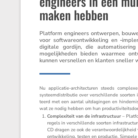
engineers in een mu
maken hebben
Platform engineers ontwerpen, bouwen e
voor softwa­re­ont­wik­ke­ling en ‑imp
digitale gordijn, die automa­ti­se­ri
mogelijk­heden bieden waarmee ontwik
kunnen versnellen en klanten sneller
Nu appli­catie-archi­tec­turen steeds complexe
systeem­dis­tri­butie over verschil­lende soorten
teerd met een aantal uitda­gingen en hinder­n
wat ze nodig hebben om hun produc­ti­vi­teits­do
Complexi­teit van de infra­struc­tuur
– Platfo
re­gels in verschil­lende soorten infra­struc­
CD dragen ze ook de verant­woor­de­lijk­hei
ontwik­ke­ling, testen en productie. Simpele