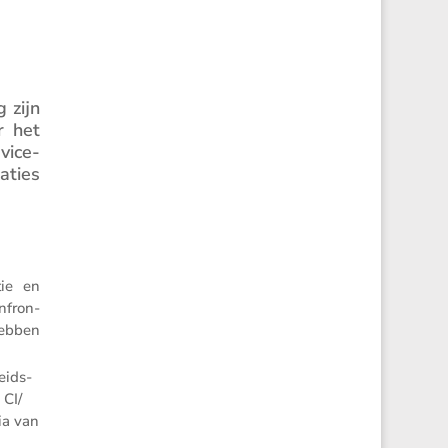
 zijn
r het
vice-
­ties
tie en
n­fron­
hebben
eids­
CI/​
ia van