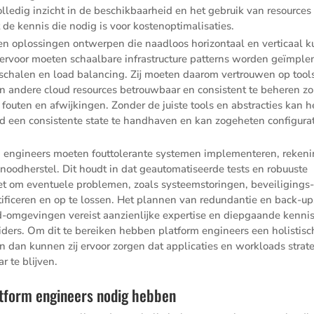
olledig inzicht in de beschik­baar­heid en het gebruik van resources
e kennis die nodig is voor kostenoptimalisaties.
n oplos­singen ontwerpen die naadloos horizon­taal en verti­caal 
rvoor moeten schaal­bare infra­struc­ture patterns worden geïmple
 schalen en load balan­cing. Zij moeten daarom vertrouwen op tools
 en andere cloud resources betrouw­baar en consis­tent te beheren z
fouten en afwij­kingen. Zonder de juiste tools en abstrac­ties kan h
d een consis­tente state te handhaven en kan zogeheten confi­gu­ra­
 engineers moeten foutto­le­rante systemen imple­men­teren, reken
odher­stel. Dit houdt in dat geauto­ma­ti­seerde tests en robuuste
 om eventuele problemen, zoals systeem­sto­ringen, bevei­li­gings
ti­fi­ceren en op te lossen. Het plannen van redun­dantie en back-up
d-omgevingen vereist aanzien­lijke exper­tise en diepgaande kenni
vi­ders. Om dit te bereiken hebben platform engineers een holis­ti­s
dan kunnen zij ervoor zorgen dat appli­ca­ties en workloads strate
r te blijven.
tform engineers nodig hebben