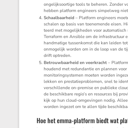
ongelijk­soor­tige tools te beheren. Zonder v
hebben platform engineers simpelweg niet d
Schaal­baar­heid
– Platform engineers moete
schalen op basis van toene­mende eisen. Hie
teerd met mogelijk­heden voor automa­tisch
Terra­form en Ansible om de infra­struc­tuur
handma­tige tussen­komst die kan leiden tot 
onmoge­lijk worden om in de loop van de tij
drift optreden.
Betrouw­baar­heid en veerkracht
– Platform
houdend met redun­dantie en plannen voor no
monito­ring­sys­temen moeten worden ingezet
lekken en presta­tie­pro­blemen, snel te iden
verschil­lende on-premise en publieke clou
de beschik­bare regio’s en resources bij pro
kijk op hun cloud-omgevingen nodig. Alleen 
worden ingezet om te allen tijde beschik­baa
Hoe het emma-platform biedt wat pla