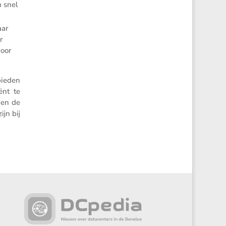
m snel
aar
r
voor
bieden
ënt te
nen de
jn bij