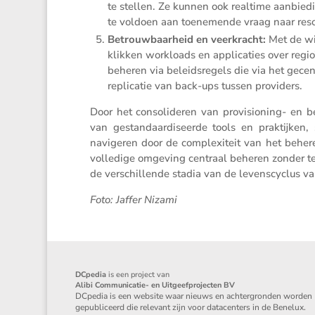
te stellen. Ze kunnen ook realtime aanbie­d
te voldoen aan toene­mende vraag naar reso
Betrouw­baar­heid en veerkracht:
Met de wi
klikken workloads en appli­ca­ties over reg
beheren via beleids­re­gels die via het gecen
repli­catie van back-ups tussen providers.
Door het conso­li­deren van provi­si­o­ning- e
van gestan­daar­di­seerde tools en praktijken
navigeren door de complexi­teit van het behere
volle­dige omgeving centraal beheren zonder te
de verschil­lende stadia van de levens­cy­clus va
Foto: Jaffer Nizami
DCpedia
is een project van
Alibi Communicatie- en Uitgeefprojecten BV
DCpedia is een website waar nieuws en achtergronden worden
gepubliceerd die relevant zijn voor datacenters in de Benelux.