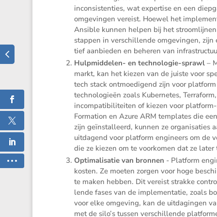
incon­sis­ten­ties, wat exper­tise en een die
omgevingen vereist. Hoewel het imple­men­ter
Ansible kunnen helpen bij het stroom­lijnen 
stappen in verschil­lende omgevingen, zijn e
tief aanbieden en beheren van infra­struc­tu
Hulpmid­delen- en techno­logie-sprawl
– M
markt, kan het kiezen van de juiste voor spec
tech stack ontmoe­di­gend zijn voor platfo
techno­lo­gieën zoals Kuber­netes, Terra­for
incom­pa­ti­bi­li­teiten of kiezen voor plat
For­ma­tion en Azure ARM templates die een
zijn geïnstal­leerd, kunnen ze organi­sa­ties
uitda­gend voor platform engineers om de voo
die ze kiezen om te voorkomen dat ze late
Optima­li­satie van bronnen
- Platform engi
kosten. Ze moeten zorgen voor hoge beschik­
te maken hebben. Dit vereist strakke contro
lende fases van de imple­men­tatie, zoals b
voor elke omgeving, kan de uitda­gingen v
met de silo’s tussen verschil­lende platform