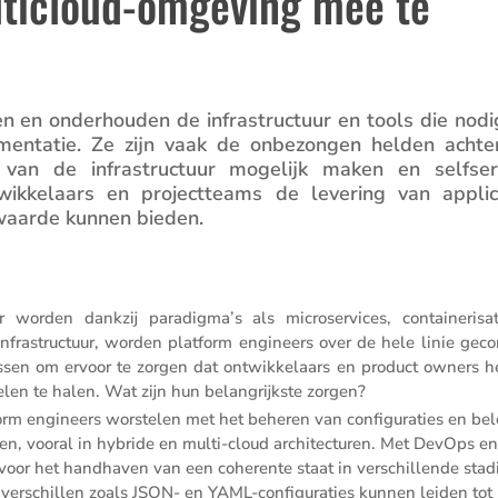
lticloud-omgeving mee te
n onder­houden de infra­struc­tuur en tools die nodig
le­men­tatie. Ze zijn vaak de onbezongen helden achte
ng van de infra­struc­tuur mogelijk maken en selfser­
­ke­laars en project­teams de levering van appli­ca
 waarde kunnen bieden.
r worden dankzij paradigma’s als micro­ser­vices, contai­ne­ri­sa
 infra­struc­tuur, worden platform engineers over de hele linie geco
issen om ervoor te zorgen dat ontwik­ke­laars en product owners 
elen te halen. Wat zijn hun belang­rijkste zorgen?
rm engineers worstelen met het beheren van confi­gu­ra­ties en bel
turen, vooral in hybride en multi-cloud archi­tec­turen. Met DevOps en 
d voor het handhaven van een coherente staat in verschil­lende stad
 verschillen zoals JSON- en YAML-confi­gu­ra­ties kunnen leiden tot