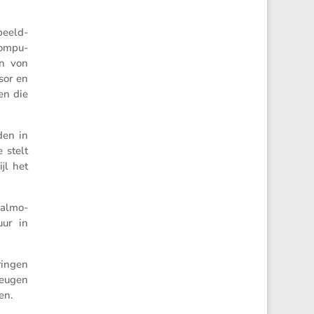
beeld­
compu­
hn von
sor en
en die
den in
 stelt
jl het
aalmo­
uur in
ringen
heugen
en.