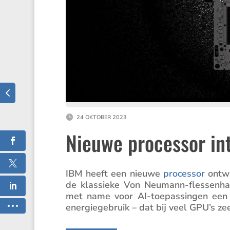
24 OKTOBER 2023
Nieuwe processor i
IBM heeft een nieuwe
processor
ontwi
de klassieke Von Neumann-flessen­ha
met name voor AI-toepas­singen een for
energie­ge­bruik – dat bij veel GPU’s zee