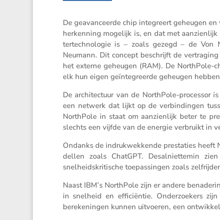
De geavan­ceerde chip integreert geheugen en ve
her­ken­ning mogelijk is, en dat met aanzien­li
ter­tech­no­logie is – zoals gezegd – de Vo
Neumann. Dit concept beschrijft de vertra­gi
het externe geheugen (RAM). De North­Pole-chi
elk hun eigen geïnte­greerde geheugen hebben
De archi­tec­tuur van de North­Pole-processor i
een netwerk dat lijkt op de verbin­dingen tusse
North­Pole in staat om aanzien­lijk beter te pr
slechts een vijfde van de energie verbruikt in v
Ondanks de indruk­wek­kende presta­ties heeft 
dellen zoals ChatGPT. Desal­niet­temin zien 
snelheids­kri­ti­sche toepas­singen zoals zelfrij­de
Naast IBM’s North­Pole zijn er andere benade­ri
in snelheid en effici­ëntie. Onder­zoe­kers z
bereke­ningen kunnen uitvoeren, een ontwik­ke­