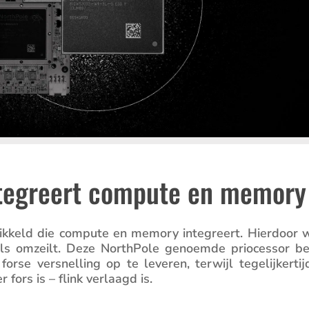
ntegreert compute en memory
k­keld die compute en memory integreert. Hierdoor 
ls omzeilt. Deze North­Pole genoemde priocessor be
se versnel­ling op te leveren, terwijl tegelij­ker­tij
r fors is – flink verlaagd is.