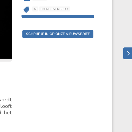

AI
ENERGIEVERBRUIK
SCHRIJF JE IN OP ONZE NIEUWSBRIEF
wordt
looft
d het