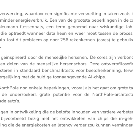
rwer­king, waardoor een signi­fi­cante versnel­ling in taken zoals 
jk minder energie­ver­bruik. Een van de grootste beper­kingen in de 
n Neumann-flessen­hals, een term genoemd naar wiskun­dige Jo
ng die optreedt wanneer data heen en weer moet tussen de proces
p lost dit probleem op door 256 reken­kernen (cores) te gebruik
.
s geïnspi­reerd door de mense­lijke hersenen. De cores zijn verbon
n delen van de mense­lijke hersen­schors. Deze ontwerp­fi­lo­sofie
esteren in standaard bench­mark­tests voor beeld­her­ken­ning, terwi
erge­lij­king met de huidige toonaan­ge­vende AI-chips.
North­Pole nog enkele beper­kingen, vooral als het gaat om grote t
de onder­zoe­kers grote potentie voor de North­Pole-archi­tec­t
nde auto’s.
ngen in ontwik­ke­ling die de belofte inhouden van verdere verbe­te­
ijn bijvoor­beeld bezig met het ontwik­kelen van chips die in-ge
ling die de energie­kosten en latency verder zou kunnen verminder