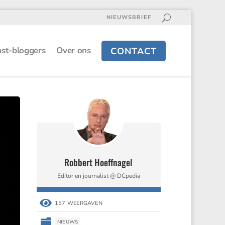
NIEUWSBRIEF
st-bloggers
Over ons
CONTACT
Robbert Hoeffnagel
Editor en journalist @ DCpedia

157 WEERGAVEN

NIEUWS