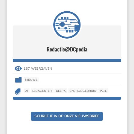
Redactie@DCpedia

167 WEERGAVEN

NIEUWS

AI
DATACENTER
DEEPX
ENERGIEGEBRUIK
PCIE
SCHRIJF JE IN OP ONZE NIEUWSBRIEF