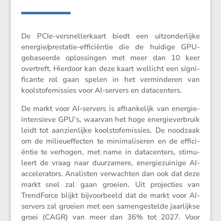
De PCIe-versnel­ler­kaart biedt een uitzon­der­lijke
energie/­pres­tatie-effici­ëntie die de huidige GPU-
gebaseerde oplos­singen met meer dan 10 keer
overtreft. Hierdoor kan deze kaart wellicht een signi­
fi­cante rol gaan spelen in het vermin­deren van
koolstofe­mis­sies voor AI-servers en datacenters.
De markt voor AI-servers is afhan­ke­lijk van energie-
inten­sieve GPU’s, waarvan het hoge energie­ver­bruik
leidt tot aanzien­lijke koolstofe­mis­sies. De noodzaak
om de milieu­ef­fecten te minima­li­seren en de effici­
ëntie te verhogen, met name in datacen­ters, stimu­
leert de vraag naar duurza­mere, energie­zui­nige AI-
accele­ra­tors. Analisten verwachten dan ook dat deze
markt snel zal gaan groeien. Uit projec­ties van
Trend­Force blijkt bijvoor­beeld dat de markt voor AI-
servers zal groeien met een samen­ge­stelde jaarlijkse
groei (CAGR) van meer dan 36% tot 2027. Voor