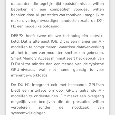
datacen­ters die tegelij­ker­tijd koolstofe­mis­sies willen
beperken en een compe­ti­tief voordeel willen
behalen door AI-presta­ties van topni­veau mogelijk te
maken, verte­gen­woor­digen producten zoals de DX-
H1 een mogelijke oplossing.
DEEPX heeft twee nieuwe techno­lo­gieën ontwik­
keld. Dat is aller­eerst IQ8. Dit is een manier om AI-
modellen te compri­meren, waardoor dataver­wer­king
als het trainen van modellen sneller kan gebeuren.
Smart Memory Access minima­li­seert het gebruik van
D‑RAM tot minder dan een tiende van de typische
GPU-niveaus, wat met name gunstig is voor
inferentie-workloads.
De DX-H1 integreert ook met bestaande GPU’sen
biedt een inter­face om door GPU’s getrainde AI-
modellen te onder­steunen. Dit maakt een overgang
mogelijk voor bedrijven die de presta­ties willen
verbe­teren zonder de noodzaak van
systeemwijzigingen.