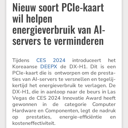
Nieuw soort PCIe-kaart
wil helpen
energieverbruik van AI-
servers te verminderen
Tijdens
CES 2024
intro­du­ceert het
Koreaanse
DEEPX
de DX-H1. Dit is een
PCIe-kaart die is ontworpen om de presta­
ties van AI-servers te versnellen en tegelij­
ker­tijd het energie­ver­bruik te verlagen. De
DX-H1, die in aanloop naar de beurs in Las
Vegas de CES 2024 Innovatie Award heeft
gewonnen in de categorie Computer
Hardware en Compo­nenten, legt de nadruk
op presta­ties, energie-effici­ëntie en
kosteneffectiviteit.