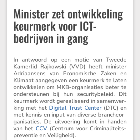
Minister zet ontwikkeling
keurmerk voor ICT-
bedrijven in gang
In antwoord op een motie van Tweede
Kamerlid Rajkowski (VVD) heeft minister
Adriaan­sens van Econo­mi­sche Zaken en
Klimaat aange­geven een keurmerk te laten
ontwik­kelen om MKB-organi­sa­ties beter te
onder­steunen bij hun securi­ty­be­leid. Dit
keurmerk wordt gerea­li­seerd in samen­wer­
king met het
Digital Trust Center
(DTC) en
met kennis en input van diverse branche­or­
ga­ni­sa­ties. De uitvoe­ring komt in handen
van het
CCV
(Centrum voor Crimi­na­li­teits­
pre­ventie en Veiligheid).