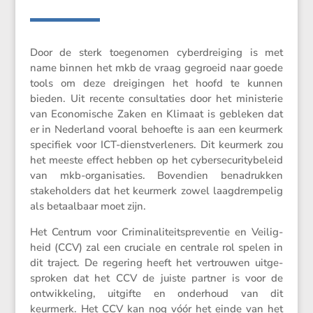
Door de sterk toege­nomen cyber­drei­ging is met
name binnen het mkb de vraag gegroeid naar goede
tools om deze dreigingen het hoofd te kunnen
bieden. Uit recente consul­ta­ties door het minis­terie
van Econo­mi­sche Zaken en Klimaat is gebleken dat
er in Neder­land vooral behoefte is aan een keurmerk
speci­fiek voor ICT-dienst­ver­le­ners. Dit keurmerk zou
het meeste effect hebben op het cyber­se­cu­ri­ty­be­leid
van mkb-organi­sa­ties. Boven­dien benadrukken
stake­hol­ders dat het keurmerk zowel laagdrem­pelig
als betaal­baar moet zijn.
Het Centrum voor Crimi­na­li­teits­pre­ventie en Veilig­
heid (CCV) zal een cruciale en centrale rol spelen in
dit traject. De regering heeft het vertrouwen uitge­
sproken dat het CCV de juiste partner is voor de
ontwik­ke­ling, uitgifte en onder­houd van dit
keurmerk. Het CCV kan nog vóór het einde van het