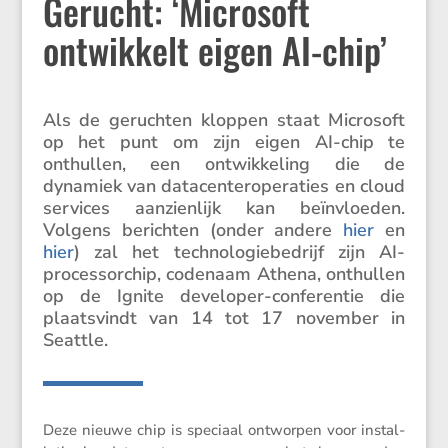
Gerucht: ‘Microsoft
ontwikkelt eigen AI-chip’
Als de geruchten kloppen staat Micro­soft
op het punt om zijn eigen AI-chip te
onthullen, een ontwik­ke­ling die de
dynamiek van datacen­ter­o­pe­ra­ties en cloud
services aanzien­lijk kan beïnvloeden.
Volgens berichten (onder andere
hier
en
hier
) zal het techno­lo­gie­be­drijf zijn AI-
proces­sor­chip, codenaam Athena, onthullen
op de Ignite devel­oper-confe­rentie die
plaats­vindt van 14 tot 17 november in
Seattle.
Deze nieuwe chip is speciaal ontworpen voor instal­