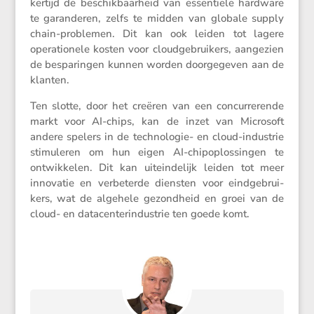
ker­tijd de beschik­baar­heid van essen­tiële hardware
te garan­deren, zelfs te midden van globale supply
chain-problemen. Dit kan ook leiden tot lagere
opera­ti­o­nele kosten voor cloud­ge­brui­kers, aange­zien
de bespa­ringen kunnen worden doorge­geven aan de
klanten.
Ten slotte, door het creëren van een concur­re­rende
markt voor AI-chips, kan de inzet van Micro­soft
andere spelers in de techno­logie- en cloud-industrie
stimu­leren om hun eigen AI-chipop­los­singen te
ontwik­kelen. Dit kan uitein­de­lijk leiden tot meer
innovatie en verbe­terde diensten voor eindge­brui­
kers, wat de algehele gezond­heid en groei van de
cloud- en datacen­ter­in­du­strie ten goede komt.