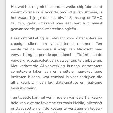
Hoewel het nog niet bekend is welke chipfabn­ri­kant
verant­woor­de­lijk is voor de productie van Athena, is
het waarschijn­lijk dat het ofwel Samsung of TSMC
zal zijn, gebruik­ma­kend van een van hun meest
geavan­ceerde productietechnologieën.
Deze ontwik­ke­ling is relevant voor datacen­ters en
cloud­ge­brui­kers om verschil­lende redenen. Ten
eerste zal de in-house AI-chip van Micro­soft naar
verwach­ting helpen de opera­ti­o­nele effici­ëntie en de
verwer­kings­ca­pa­ci­teit van datacen­ters te verbe­teren.
Met verbe­terde AI-verwer­king kunnen datacen­ters
complexere taken aan en snellere, nauwkeu­ri­gere
inzichten bieden, wat cruciaal is voor bedrijven die
afhan­ke­lijk zijn van big data-analyse en real-time
besluitvorming.
Ten tweede kan het vermin­deren van de afhan­ke­lijk­
heid van externe leveran­ciers zoals Nvidia, Micro­soft
in staat stellen om de kosten te verlagen en tegelij­