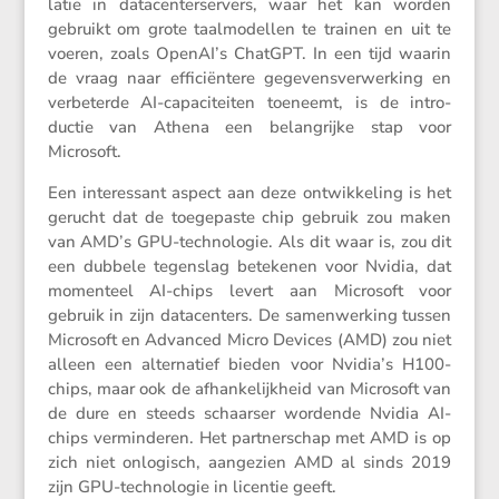
latie in datacen­ter­ser­vers, waar het kan worden
gebruikt om grote taalmo­dellen te trainen en uit te
voeren, zoals OpenAI’s ChatGPT. In een tijd waarin
de vraag naar effici­ën­tere gegevens­ver­wer­king en
verbe­terde AI-capaci­teiten toeneemt, is de intro­
ductie van Athena een belang­rijke stap voor
Microsoft.
Een interes­sant aspect aan deze ontwik­ke­ling is het
gerucht dat de toege­paste chip gebruik zou maken
van AMD’s GPU-techno­logie. Als dit waar is, zou dit
een dubbele tegen­slag betekenen voor Nvidia, dat
momen­teel AI-chips levert aan Micro­soft voor
gebruik in zijn datacen­ters. De samen­wer­king tussen
Micro­soft en Advanced Micro Devices (AMD) zou niet
alleen een alter­na­tief bieden voor Nvidia’s H100-
chips, maar ook de afhan­ke­lijk­heid van Micro­soft van
de dure en steeds schaarser wordende Nvidia AI-
chips vermin­deren. Het partner­schap met AMD is op
zich niet onlogisch, aange­zien AMD al sinds 2019
zijn GPU-techno­logie in licentie geeft.