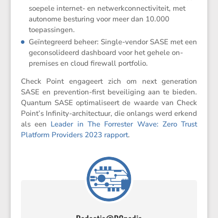
soepele internet- en netwerk­con­nec­ti­vi­teit, met
autonome bestu­ring voor meer dan 10.000
toepassingen.
Geïnte­greerd beheer: Single-vendor SASE met een
gecon­so­li­deerd dashboard voor het gehele on-
premises en cloud firewall portfolio.
Check Point engageert zich om next genera­tion
SASE en preven­tion-first bevei­li­ging aan te bieden.
Quantum SASE optima­li­seert de waarde van Check
Point’s Infinity-archi­tec­tuur, die onlangs werd erkend
als een
Leader in The Forrester Wave: Zero Trust
Platform Provi­ders 2023 rapport
.