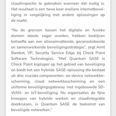
cloud­in­spectie te gebruiken wanneer dat nodig is.
Het resul­taat is een twee keer snellere inter­net­be­vei­
li­ging in verge­lij­king met andere oplos­singen op
de markt.
“Nu de grenzen tussen het digitale en fysieke
domein steeds vager worden, hebben bedrijven
behoefte aan een alles­om­vat­tende, gecon­so­li­deerde
en samen­wer­kende bevei­li­gings­stra­tegie”, zegt Amit
Bareket, VP, Security Service Edge bij Check Point
Software Techno­lo­gies. “Met Quantum SASE is
Check Point koploper op het gebied van bevei­li­ging
en biedt het een hybride SASE-oplos­sing die bestaat
uit drie cruciale compo­nenten: on-device netwerk­be­
scher­ming, cloud netwerk­be­scher­ming en een
uniforme bevei­li­gings­ga­teway met ingebouwde SD-
WAN- en IoT-bevei­li­ging. Nu organi­sa­ties de fijne
kneepjes van hybride werken en cloud­in­te­gratie
doorkruisen, is Quantum SASE de toekomst van
bevei­ligde netwerken.”