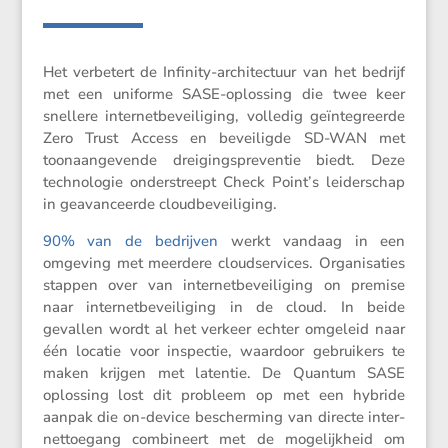
Het verbe­tert de Infinity-archi­tec­tuur van het bedrijf
met een uniforme SASE-oplos­sing die twee keer
snellere inter­net­be­vei­li­ging, volledig geïnte­greerde
Zero Trust Access en bevei­ligde SD-WAN met
toonaan­ge­vende dreigings­pre­ventie biedt. Deze
techno­logie onder­streept Check Point’s leider­schap
in geavan­ceerde cloudbeveiliging.
90% van de bedrijven
werkt vandaag in een
omgeving met meerdere cloud­ser­vices. Organi­sa­ties
stappen over van inter­net­be­vei­li­ging on premise
naar inter­net­be­vei­li­ging in de cloud. In beide
gevallen wordt al het verkeer echter omgeleid naar
één locatie voor inspectie, waardoor gebrui­kers te
maken krijgen met latentie. De Quantum SASE
oplos­sing lost dit probleem op met een hybride
aanpak die on-device bescher­ming van directe inter­
net­toe­gang combi­neert met de mogelijk­heid om