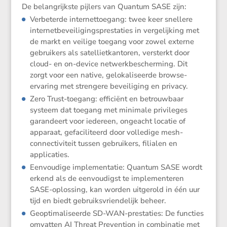
De belang­rijkste pijlers van Quantum SASE zijn:
Verbe­terde inter­net­toe­gang: twee keer snellere
inter­net­be­vei­li­gings­pres­ta­ties in verge­lij­king met
de markt en veilige toegang voor zowel externe
gebrui­kers als satel­liet­kan­toren, versterkt door
cloud- en on-device netwerk­be­scher­ming. Dit
zorgt voor een native, geloka­li­seerde browse-
ervaring met stren­gere bevei­li­ging en privacy.
Zero Trust-toegang: efficiënt en betrouw­baar
systeem dat toegang met minimale privi­leges
garan­deert voor iedereen, ongeacht locatie of
apparaat, gefaci­li­teerd door volle­dige mesh-
connec­ti­vi­teit tussen gebrui­kers, filialen en
applicaties.
Eenvou­dige imple­men­tatie: Quantum SASE wordt
erkend als de eenvou­digst te imple­men­teren
SASE-oplos­sing, kan worden uitge­rold in één uur
tijd en biedt gebruiks­vrien­de­lijk beheer.
Geopti­ma­li­seerde SD-WAN-presta­ties: De functies
omvatten AI Threat Preven­tion in combi­natie met