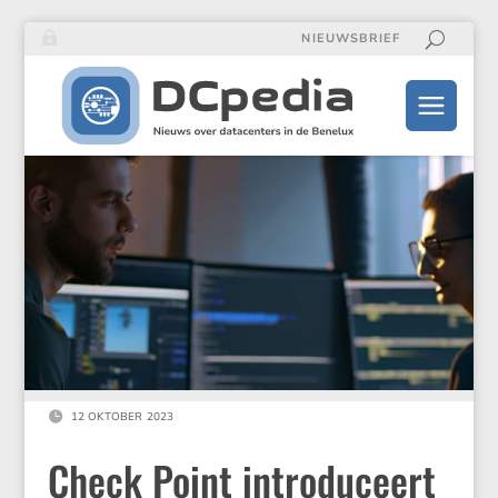
NIEUWSBRIEF

12 OKTOBER 2023
Check Point introduceert