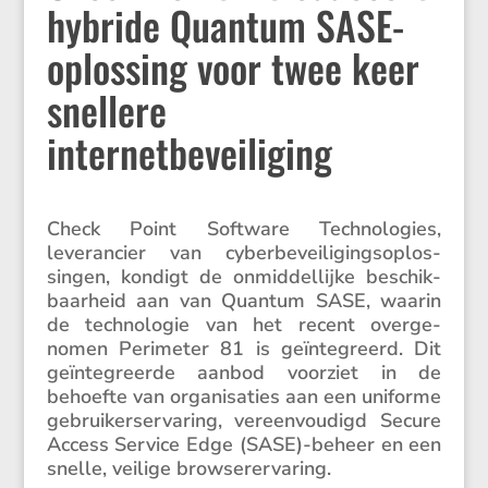
hybride Quantum SASE-
oplossing voor twee keer
snellere
internetbeveiliging
Check Point Software Techno­lo­gies,
leveran­cier van cyber­be­vei­li­gings­op­los­
singen, kondigt de onmid­del­lijke beschik­
baar­heid aan van Quantum SASE, waarin
de techno­logie van het recent overge­
nomen Perimeter 81 is geïnte­greerd. Dit
geïnte­greerde aanbod voorziet in de
behoefte van organi­sa­ties aan een uniforme
gebrui­ker­s­er­va­ring, vereen­vou­digd Secure
Access Service Edge (SASE)-beheer en een
snelle, veilige browserervaring.