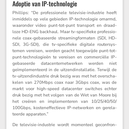
Adoptie van IP-technologie
Phillips: “De profes­si­o­nele televisie-industrie heeft
inmid­dels op vele gebieden IP-techno­logie omarmd,
waaronder video punt-tot-punt trans­port en draad­
loze HD-ENG backhaul. Maar tv-speci­fieke profes­si­o­
nele coax-gebaseerde strea­ming­for­maten (SDI, HD-
SDI, 3G-SDI), die tv-speci­fieke digitale router­sys­
temen vereisen, werden geacht toege­wijde punt-tot-
punt-techno­lo­gieën te vereisen en commer­ciële IP-
gebaseerde datacen­ter­net­werken werden niet
geïmple­men­teerd in de uitzend­in­stal­latie. Terwijl de
tv-uitzend­in­du­strie druk bezig was met het overscha­
kelen van 270Mbps coax naar 3Gbps coax, was de
markt voor high-speed datacenter switches echter
druk bezig met het volgen van de Wet van Moore bij
het creëren en imple­men­teren van 10/​25/​40/​50/​
100Gbps, kosten­ef­fec­tieve IP-netwerken en gerela­
teerde apparaten.”
De televisie-industrie wordt momen­teel gecon­fron­