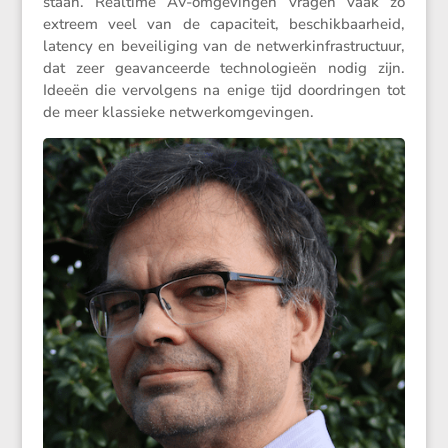
staan. Realtime AV-omgevingen vragen vaak zo
extreem veel van de capaci­teit, beschik­baar­heid,
latency en bevei­li­ging van de netwer­k­in­fra­struc­tuur,
dat zeer geavan­ceerde techno­lo­gieën nodig zijn.
Ideeën die vervol­gens na enige tijd doordringen tot
de meer klassieke netwerkomgevingen.