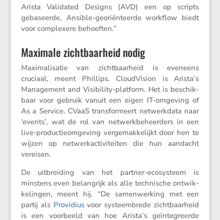
Arista Validated Designs (AVD) een op scripts
gebaseerde, Ansible-geori­ën­teerde workflow biedt
voor complexere behoeften.”
Maximale zichtbaarheid nodig
Maxima­li­satie van zicht­baar­heid is eveneens
cruciaal, meent Phillips. Cloud­Vi­sion is Arista’s
Manage­ment and Visibi­lity-platform. Het is beschik­
baar voor gebruik vanuit een eigen IT-omgeving of
As a Service. CVaaS trans­for­meert netwerk­data naar
‘events’, wat de rol van netwerk­be­heer­ders in een
live-produc­tie­om­ge­ving verge­mak­ke­lijkt door hen te
wijzen op netwerk­ac­ti­vi­teiten die hun aandacht
vereisen.
De uitbrei­ding van het partner-ecosys­teem is
minstens even belang­rijk als alle techni­sche ontwik­
ke­lingen, meent hij. “De samen­wer­king met een
partij als
Provi­dius
voor systeem­brede zicht­baar­heid
is een voorbeeld van hoe Arista’s geïnte­greerde