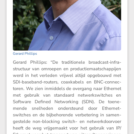
Gerard Phillips
Gerard Phillips: “De tradi­ti­o­nele broad­cast-infra­
struc­tuur van omroepen en produc­tie­maat­schap­pijen
werd in het verleden vrijwel altijd opgebouwd met
SDI-baseband-routers, coaxka­bels en BNC-connec­
toren. We zien inmid­dels de overgang naar Ethernet
met gebruik van standaard netwerks­wit­ches en
Software Defined Networ­king (SDN). De toene­
mende snelheden onder­steund door Ethernet-
switches en de bijbe­ho­rende verbe­te­ring in samen­
ge­stelde non-blocking switch- en netwerk­door­voer
heeft de weg vrijge­maakt voor het gebruik van IP/​