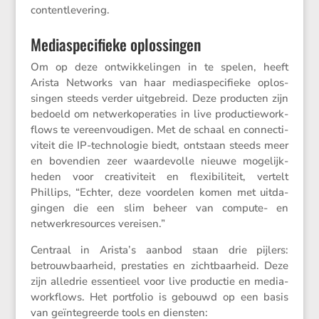
contentlevering.
Mediaspecifieke oplossingen
Om op deze ontwik­ke­lingen in te spelen, heeft
Arista Networks van haar media­spe­ci­fieke oplos­
singen steeds verder uitge­breid. Deze producten zijn
bedoeld om netwerk­ope­ra­ties in live produc­tie­work­
flows te vereen­vou­digen. Met de schaal en connec­ti­
vi­teit die IP-techno­logie biedt, ontstaan steeds meer
en boven­dien zeer waarde­volle nieuwe mogelijk­
heden voor creati­vi­teit en flexi­bi­li­teit, vertelt
Phillips, “Echter, deze voordelen komen met uitda­
gingen die een slim beheer van compute- en
netwerk­re­sources vereisen.”
Centraal in Arista’s aanbod staan drie pijlers:
betrouw­baar­heid, presta­ties en zicht­baar­heid. Deze
zijn alledrie essen­tieel voor live productie en media­
work­flows. Het portfolio is gebouwd op een basis
van geïnte­greerde tools en diensten: