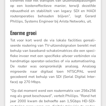
Ethernet voor het trans­port van uitzend­toe­pas­singen
op een kosten­ef­fec­tieve manier, terwijl dezelfde
robuust­heid en stabi­li­teit van legacy SDI en MADI
router­o­pe­ra­ties behouden blijven”, legt Gerard
Phillips, Systems Engineer bij Arista Networks, uit.
Enorme groei
Tot voor kort werd de via lokale facili­ties gerea­li­
seerde route­ring van TV-uitzend­sig­nalen bereikt met
behulp van baseband-schakel­ma­trices die een speci­
fieke invoer met een speci­fieke uitvoer verbinden via
handma­tige operator-selec­ties of via automa­ti­se­ring.
De router was oorspron­ke­lijk analoog. Analoog
migreerde naar digitaal toen NTSC/​PAL werd
gecodeerd met behulp van SDI (Serial Digital Inter­
face) op 270 Mbps.
“Op dat moment werd een router­ma­trix van 256x256
nog als groot beschouwd”, vertelt Phillips. “Rond het
jaar 2000 kwam de behoefte aan 1,5Gbps HD-SDI-