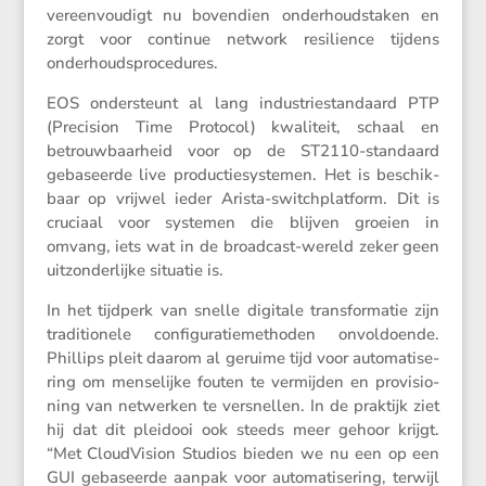
vereen­vou­digt nu boven­dien onder­houds­taken en
zorgt voor continue network resilience tijdens
onderhoudsprocedures.
EOS onder­steunt al lang industrie­stan­daard PTP
(Preci­sion Time Protocol) kwali­teit, schaal en
betrouw­baar­heid voor op de ST2110-standaard
gebaseerde live produc­tie­sys­temen. Het is beschik­
baar op vrijwel ieder Arista-switch­plat­form. Dit is
cruciaal voor systemen die blijven groeien in
omvang, iets wat in de broad­cast-wereld zeker geen
uitzon­der­lijke situatie is.
In het tijdperk van snelle digitale trans­for­matie zijn
tradi­ti­o­nele confi­gu­ra­tie­me­thoden onvol­doende.
Phillips pleit daarom al geruime tijd voor automa­ti­se­
ring om mense­lijke fouten te vermijden en provi­si­o­
ning van netwerken te versnellen. In de praktijk ziet
hij dat dit pleidooi ook steeds meer gehoor krijgt.
“Met Cloud­Vi­sion Studios bieden we nu een op een
GUI gebaseerde aanpak voor automa­ti­se­ring, terwijl