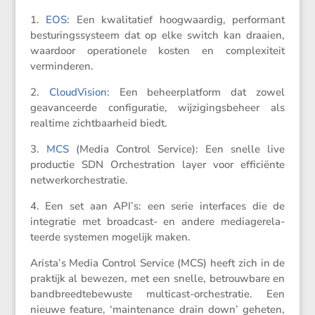
1.
EOS
: Een kwali­ta­tief hoogwaardig, perfor­mant
bestu­rings­sys­teem dat op elke switch kan draaien,
waardoor opera­ti­o­nele kosten en complexi­teit
verminderen.
2.
Cloud­Vi­sion
: Een beheer­plat­form dat zowel
geavan­ceerde confi­gu­ratie, wijzi­gings­be­heer als
realtime zicht­baar­heid biedt.
3.
MCS
(Media Control Service): Een snelle live
productie SDN Orches­tra­tion layer voor effici­ënte
netwerkorchestratie.
4. Een set aan API’s: een serie inter­faces die de
integratie met broad­cast- en andere media­ge­re­la­
teerde systemen mogelijk maken.
Arista’s Media Control Service (MCS) heeft zich in de
praktijk al bewezen, met een snelle, betrouw­bare en
bandbreed­te­be­wuste multi­cast-orches­tratie. Een
nieuwe feature, ‘maintenance drain down’ geheten,