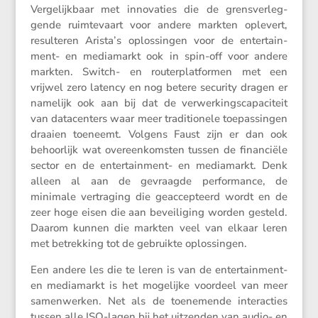
Verge­lijk­baar met innova­ties die de grens­ver­leg­
gende ruimte­vaart voor andere markten oplevert,
resul­teren Arista’s oplos­singen voor de enter­tain­
ment- en media­markt ook in spin-off voor andere
markten. Switch- en router­plat­formen met een
vrijwel zero latency en nog betere security dragen er
namelijk ook aan bij dat de verwer­kings­ca­pa­ci­teit
van datacen­ters waar meer tradi­ti­o­nele toepas­singen
draaien toeneemt. Volgens Faust zijn er dan ook
behoor­lijk wat overeen­kom­sten tussen de finan­ciële
sector en de enter­tain­ment- en media­markt. Denk
alleen al aan de gevraagde perfor­mance, de
minimale vertra­ging die geaccep­teerd wordt en de
zeer hoge eisen die aan bevei­li­ging worden gesteld.
Daarom kunnen die markten veel van elkaar leren
met betrek­king tot de gebruikte oplossingen.
Een andere les die te leren is van de enter­tain­ment-
en media­markt is het mogelijke voordeel van meer
samen­werken. Net als de toene­mende inter­ac­ties
tussen alle ISO-lagen bij het uitzenden van audio- en