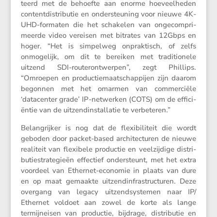
teerd met de behoefte aan enorme hoeveel­heden
content­dis­tri­butie en onder­steu­ning voor nieuwe 4K-
UHD-formaten die het schakelen van ongecom­pri­
meerde video vereisen met bitrates van 12Gbps en
hoger. “Het is simpelweg onprak­tisch, of zelfs
onmoge­lijk, om dit te bereiken met tradi­ti­o­nele
uitzend SDI-router­ont­werpen”, zegt Phillips.
“Omroepen en produc­tie­maat­schap­pijen zijn daarom
begonnen met het omarmen van commer­ciële
‘datacenter grade’ IP-netwerken (COTS) om de effici­
ëntie van de uitzend­in­stal­latie te verbeteren.”
Belang­rijker is nog dat de flexi­bi­li­teit die wordt
geboden door packet-based archi­tec­turen de nieuwe
reali­teit van flexi­bele productie en veelzij­dige distri­
bu­tie­stra­te­gieën effec­tief onder­steunt, met het extra
voordeel van Ethernet-economie in plaats van dure
en op maat gemaakte uitzend­in­fra­struc­turen. Deze
overgang van legacy uitzend­sys­temen naar IP/​
Ethernet voldoet aan zowel de korte als lange
termijn­eisen van productie, bijdrage, distri­butie en