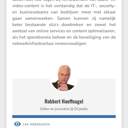
video-content is het verstandig dat de IT‑, security-
en business­teams van bedrijven meer met elkaar
gaan samen­werken. Samen kunnen zij namelijk
beter bestaande silo’s doorbreken en zowel het
aanbod van online services en content optima­li­seren,
als het opera­ti­o­nele beheer en de bevei­li­ging van de
netwer­k­in­fra­struc­tuur vereenvoudigen.
Robbert Hoeffnagel
Editor en journalist @ DCpedia

144 WEERGAVEN