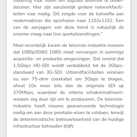
route­ring naar voren om digitale televisie te onder­
steunen. Hier zijn aanzien­lijk grotere netwerk­fa­ci­li­
teiten voor nodig. Dit zorgde voor de behoefte aan
router­ma­trices die opschalen naar 1152x1152. Een
van de aanja­gers van deze trend is natuur­lijk de
enorme vraag naar live sportuitzendingen.”
Meer recen­te­lijk kwam de televisie-industrie overeen
dat 1080p50/​60 1080i moet vervangen in sommige
acqui­sitie- en productie-omgevingen. Dat vereist dat
1,5Gbps HD-SDI wordt verdub­beld tot de 3Gbps-
standaard van 3G-SDI. Uitzend­fa­ci­li­teiten vereisen
nu een 75-ohm coaxkabel om 3Gbps te dragen,
ofwel 10x meer bits dan de origi­nele SDI op
270Mbps, waardoor de interne schakel­ma­trix­ont­
werpen erg duur zijn om te produ­ceren. De televisie-
industrie heeft nieuwe geavan­ceerde techno­logie
nodig om aan deze prestatie-eisen te voldoen, terwijl
de deter­mi­nis­ti­sche betrouw­baar­heid van de huidige
infra­struc­tuur behouden blijft.