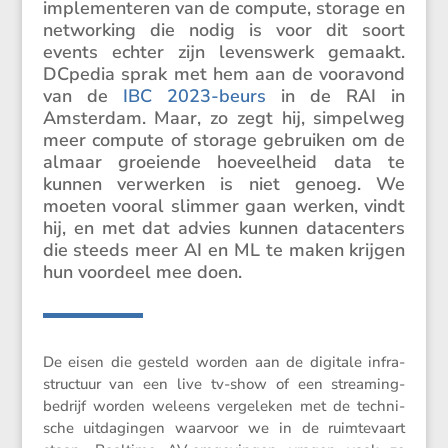
imple­men­teren van de compute, storage en
networ­king die nodig is voor dit soort
events echter zijn levens­werk gemaakt.
DCpedia sprak met hem aan de vooravond
van de
IBC 2023-beurs
in de RAI in
Amsterdam. Maar, zo zegt hij, simpelweg
meer compute of storage gebruiken om de
almaar groei­ende hoeveel­heid data te
kunnen verwerken is niet genoeg. We
moeten vooral slimmer gaan werken, vindt
hij, en met dat advies kunnen datacen­ters
die steeds meer AI en ML te maken krijgen
hun voordeel mee doen.
De eisen die gesteld worden aan de digitale infra­
struc­tuur van een live tv-show of een strea­ming-
bedrijf worden weleens verge­leken met de techni­
sche uitda­gingen waarvoor we in de ruimte­vaart