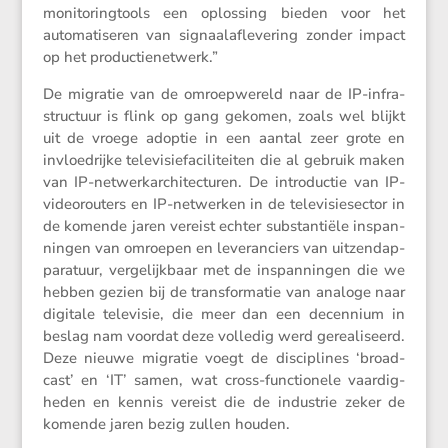
monito­ring­tools een oplos­sing bieden voor het
automa­ti­seren van signaal­af­le­ve­ring zonder impact
op het productienetwerk.”
De migratie van de omroep­we­reld naar de IP-infra­
struc­tuur is flink op gang gekomen, zoals wel blijkt
uit de vroege adoptie in een aantal zeer grote en
invloed­rijke televi­sie­fa­ci­li­teiten die al gebruik maken
van IP-netwerk­ar­chi­tec­turen. De intro­ductie van IP-
video­rou­ters en IP-netwerken in de televi­sie­sector in
de komende jaren vereist echter substan­tiële inspan­
ningen van omroepen en leveran­ciers van uitzend­ap­
pa­ra­tuur, verge­lijk­baar met de inspan­ningen die we
hebben gezien bij de trans­for­matie van analoge naar
digitale televisie, die meer dan een decen­nium in
beslag nam voordat deze volledig werd gerea­li­seerd.
Deze nieuwe migratie voegt de disci­plines ‘broad­
cast’ en ‘IT’ samen, wat cross-functi­o­nele vaardig­
heden en kennis vereist die de industrie zeker de
komende jaren bezig zullen houden.