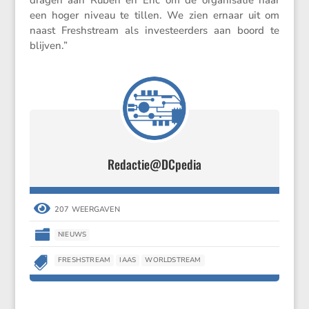
dragen aan Ruben en Eric om de organi­satie naar
een hoger niveau te tillen. We zien ernaar uit om
naast Fresh­stream als inves­teer­ders aan boord te
blijven.”
Redactie@DCpedia

207 WEERGAVEN

NIEUWS

FRESHSTREAM
IAAS
WORLDSTREAM