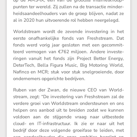
op de AMS-IX, een van de grootste inter­net­knoop­
punten ter wereld. Zij zullen na de trans­actie minder­
heids­aan­deel­hou­ders van de groep blijven, nadat ze
al in 2020 hun uitvoe­rende rol hebben neergelegd.
World­stream wordt de zevende inves­te­ring in het
eerste onafhan­ke­lijke fonds van Fresh­stream. Dat
fonds werd vorig jaar gesloten met een gecom­mit­
teerd vermogen van €762 miljoen. Andere inves­te­
ringen vanuit het fonds zijn Project Better Energy,
Deter­Tech, Bella Figura Music, Big Motoring World,
Nafinco en MCR; stuk voor stuk snelgroei­ende, door
onder­ne­mers opgerichte bedrijven.
Ruben van der Zwan, de nieuwe CEO van World­
stream, zegt: “De inves­te­ring van Fresh­stream zal de
verdere groei van World­stream onder­steunen en ons
helpen ons aanbod uit te breiden zodat we kunnen
voldoen aan de stijgende vraag naar uitbe­stede
cloud- en IT-infra­struc­tuur. Ik zie er naar uit het
bedrijf door deze volgende groei­fase te leiden, met