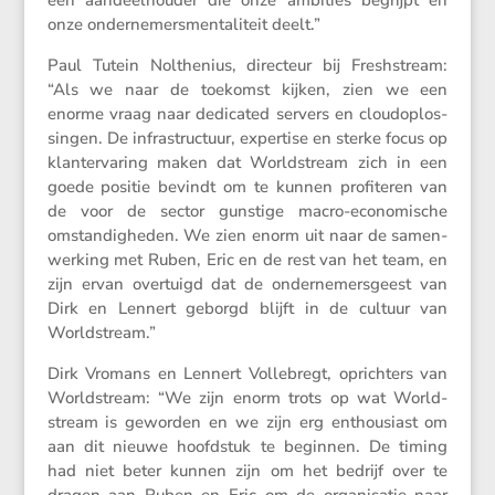
een aandeel­houder die onze ambities begrijpt en
onze onder­ne­mers­men­ta­li­teit deelt.”
Paul Tutein Nolthe­nius, direc­teur bij Fresh­stream:
“Als we naar de toekomst kijken, zien we een
enorme vraag naar dedicated servers en cloud­op­los­
singen. De infra­struc­tuur, exper­tise en sterke focus op
klant­er­va­ring maken dat World­stream zich in een
goede positie bevindt om te kunnen profi­teren van
de voor de sector gunstige macro-econo­mi­sche
omstan­dig­heden. We zien enorm uit naar de samen­
wer­king met Ruben, Eric en de rest van het team, en
zijn ervan overtuigd dat de onder­ne­mers­geest van
Dirk en Lennert geborgd blijft in de cultuur van
Worldstream.”
Dirk Vromans en Lennert Volle­bregt, oprich­ters van
World­stream: “We zijn enorm trots op wat World­
stream is geworden en we zijn erg enthou­siast om
aan dit nieuwe hoofd­stuk te beginnen. De timing
had niet beter kunnen zijn om het bedrijf over te