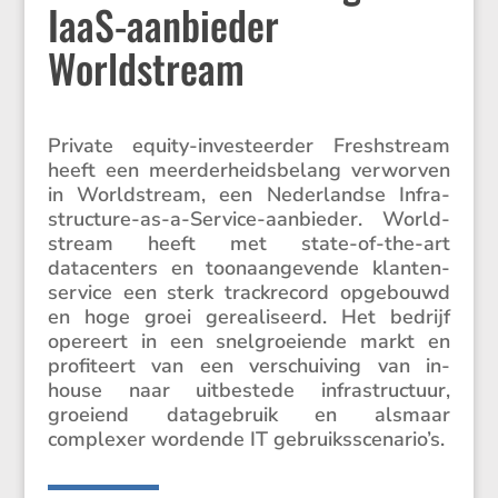
IaaS-aanbieder
Worldstream
Private equity-inves­teerder Fresh­stream
heeft een meerder­heids­be­lang verworven
in World­stream, een Neder­landse Infra­
struc­ture-as-a-Service-aanbieder. World­
stream heeft met state-of-the-art
datacen­ters en toonaan­ge­vende klanten­
ser­vice een sterk track­re­cord opgebouwd
en hoge groei gerea­li­seerd. Het bedrijf
opereert in een snelgroei­ende markt en
profi­teert van een verschui­ving van in-
house naar uitbe­stede infra­struc­tuur,
groeiend datage­bruik en alsmaar
complexer wordende IT gebruiksscenario’s.