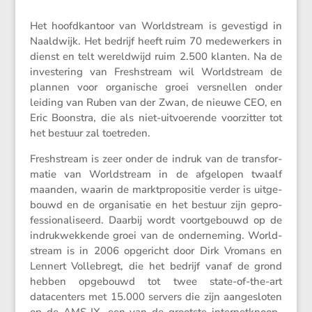
Het hoofd­kan­toor van World­stream is geves­tigd in
Naald­wijk. Het bedrijf heeft ruim 70 medewer­kers in
dienst en telt wereld­wijd ruim 2.500 klanten. Na de
inves­te­ring van Fresh­stream wil World­stream de
plannen voor organi­sche groei versnellen onder
leiding van Ruben van der Zwan, de nieuwe CEO, en
Eric Boonstra, die als niet-uitvoe­rende voorzitter tot
het bestuur zal toetreden.
Fresh­stream is zeer onder de indruk van de trans­for­
matie van World­stream in de afgelopen twaalf
maanden, waarin de markt­pro­po­sitie verder is uitge­
bouwd en de organi­satie en het bestuur zijn gepro­
fes­si­o­na­li­seerd. Daarbij wordt voort­ge­bouwd op de
indruk­wek­kende groei van de onder­ne­ming. World­
stream is in 2006 opgericht door Dirk Vromans en
Lennert Volle­bregt, die het bedrijf vanaf de grond
hebben opgebouwd tot twee state-of-the-art
datacen­ters met 15.000 servers die zijn aange­sloten