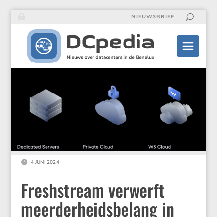
NIEUWSBRIEF

4 JUNI 2024
Freshstream verwerft
meerderheidsbelang in