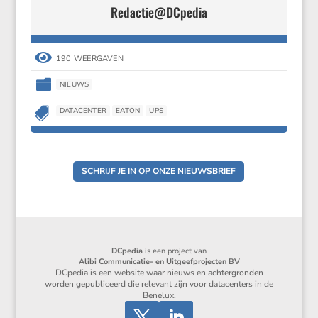
Redactie@DCpedia

190 WEERGAVEN

NIEUWS

DATACENTER
EATON
UPS
SCHRIJF JE IN OP ONZE NIEUWSBRIEF
DCpedia
is een project van
Alibi Communicatie- en Uitgeefprojecten BV
DCpedia is een website waar nieuws en achtergronden
worden gepubliceerd die relevant zijn voor datacenters in de
Benelux.