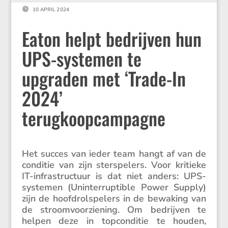

10 APRIL 2024
Eaton helpt bedrijven hun
UPS-systemen te
upgraden met ‘Trade-In
2024’
terugkoopcampagne
Het succes van ieder team hangt af van de
conditie van zijn sterspe­lers. Voor kritieke
IT-infra­struc­tuur is dat niet anders: UPS-
systemen (Uninter­rup­tible Power Supply)
zijn de hoofd­rol­spe­lers in de bewaking van
de stroom­voor­zie­ning. Om bedrijven te
helpen deze in topcon­ditie te houden,