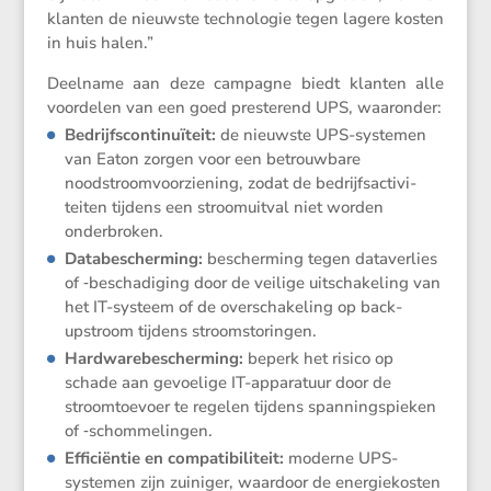
klanten de nieuwste techno­logie tegen lagere kosten
in huis halen.”
Deelname aan deze campagne biedt klanten alle
voordelen van een goed preste­rend UPS, waaronder:
Bedrijfs­con­ti­nu­ï­teit:
de nieuwste UPS-systemen
van Eaton zorgen voor een betrouw­bare
noodstroom­voor­zie­ning, zodat de bedrijfs­ac­ti­vi­
teiten tijdens een stroom­uitval niet worden
onderbroken.
Databe­scher­ming:
bescher­ming tegen dataver­lies
of ‑bescha­di­ging door de veilige uitscha­ke­ling van
het IT-systeem of de overscha­ke­ling op back-
upstroom tijdens stroomstoringen.
Hardwa­re­be­scher­ming:
beperk het risico op
schade aan gevoe­lige IT-appara­tuur door de
stroom­toe­voer te regelen tijdens spanning­spieken
of ‑schom­me­lingen.
Effici­ëntie en compa­ti­bi­li­teit:
moderne UPS-
systemen zijn zuiniger, waardoor de energie­kosten