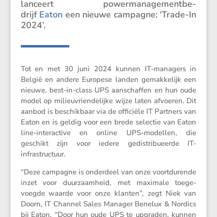
lanceert power­ma­na­ge­ment­be­
drijf
Eaton
een nieuwe campagne: ‘Trade-In
2024’.
Tot en met 30 juni 2024 kunnen IT-managers in
België en andere Europese landen gemak­ke­lijk een
nieuwe, best-in-class UPS aanschaffen en hun oude
model op milieu­vrien­de­lijke wijze laten afvoeren. Dit
aanbod is beschik­baar via de officiële IT Partners van
Eaton en is geldig voor een brede selectie van Eaton
line-inter­ac­tive en online UPS-modellen, die
geschikt zijn voor iedere gedis­tri­bu­eerde IT-
infrastructuur.
“Deze campagne is onder­deel van onze voort­du­rende
inzet voor duurzaam­heid, met maximale toege­
voegde waarde voor onze klanten”, zegt Niek van
Doorn, IT Channel Sales Manager Benelux & Nordics
bij Eaton. “Door hun oude UPS te upgraden, kunnen