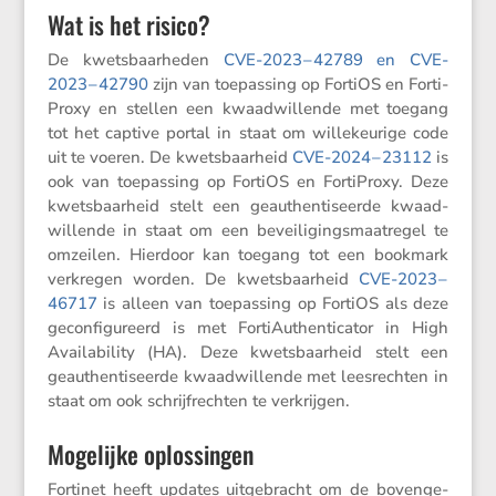
Wat is het risico?
De kwets­baar­heden
CVE-2023 – 42789 en CVE-
2023 – 42790
zijn van toepas­sing op FortiOS en Forti­
Proxy en stellen een kwaad­wil­lende met toegang
tot het captive portal in staat om wille­keu­rige code
uit te voeren. De kwets­baar­heid
CVE-2024 – 23112
is
ook van toepas­sing op FortiOS en Forti­Proxy. Deze
kwets­baar­heid stelt een geauthen­ti­seerde kwaad­
wil­lende in staat om een bevei­li­gings­maat­regel te
omzeilen. Hierdoor kan toegang tot een bookmark
verkregen worden. De kwets­baar­heid
CVE-2023 –
46717
is alleen van toepas­sing op FortiOS als deze
gecon­fi­gu­reerd is met Forti­Au­then­ti­cator in High
Availa­bi­lity (HA). Deze kwets­baar­heid stelt een
geauthen­ti­seerde kwaad­wil­lende met leesrechten in
staat om ook schrijf­rechten te verkrijgen.
Mogelijke oplossingen
Fortinet heeft updates uitge­bracht om de boven­ge­