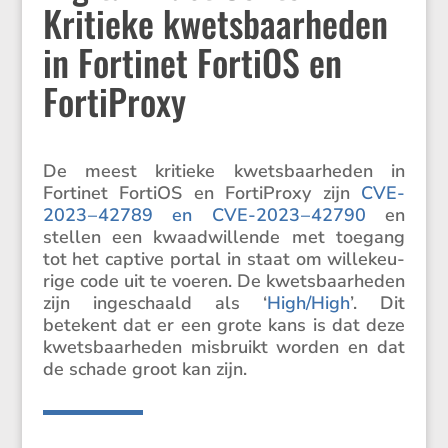
Kritieke kwetsbaarheden
in Fortinet FortiOS en
FortiProxy
De meest kritieke kwets­baar­heden in
Fortinet FortiOS en Forti­Proxy zijn
CVE-
2023 – 42789 en CVE-2023 – 42790
en
stellen een kwaad­wil­lende met toegang
tot het captive portal in staat om wille­keu­
rige code uit te voeren. De kwets­baar­heden
zijn ingeschaald als ‘
High/​High
’. Dit
betekent dat er een grote kans is dat deze
kwets­baar­heden misbruikt worden en dat
de schade groot kan zijn.