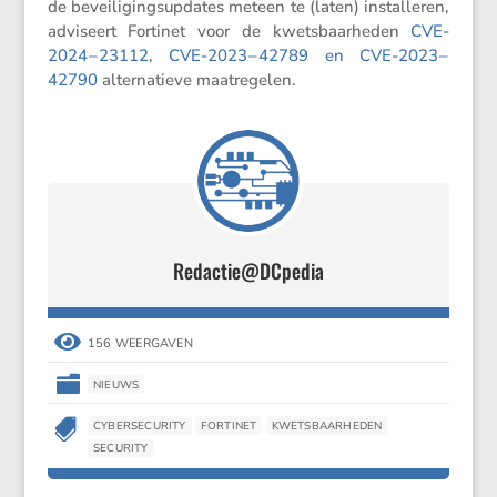
de bevei­li­ging­sup­dates meteen te (laten) instal­leren,
adviseert Fortinet voor de kwets­baar­heden
CVE-
2024 – 23112
,
CVE-2023 – 42789 en CVE-2023 –
42790
alter­na­tieve maatregelen.
Redactie@DCpedia

156 WEERGAVEN

NIEUWS

CYBERSECURITY
FORTINET
KWETSBAARHEDEN
SECURITY