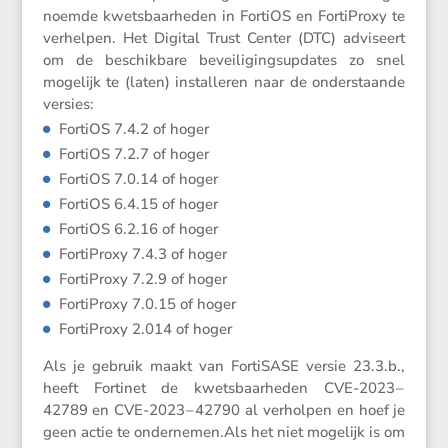
noemde kwets­baar­heden in FortiOS en Forti­Proxy te
verhelpen. Het Digital Trust Center (DTC) adviseert
om de beschik­bare bevei­li­ging­sup­dates zo snel
mogelijk te (laten) instal­leren naar de onder­staande
versies:
FortiOS 7.4.2 of hoger
FortiOS 7.2.7 of hoger
FortiOS 7.0.14 of hoger
FortiOS 6.4.15 of hoger
FortiOS 6.2.16 of hoger
Forti­Proxy 7.4.3 of hoger
Forti­Proxy 7.2.9 of hoger
Forti­Proxy 7.0.15 of hoger
Forti­Proxy 2.014 of hoger
Als je gebruik maakt van Forti­SASE versie 23.3.b.,
heeft Fortinet de kwets­baar­heden CVE-2023 –
42789 en CVE-2023 – 42790 al verholpen en hoef je
geen actie te ondernemen.Als het niet mogelijk is om