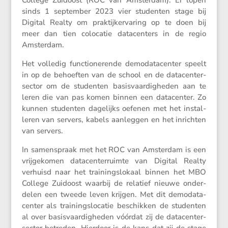
College Zuidoost (ROC van Amsterdam). Er lopen
sinds 1 september 2023 vier studenten stage bij
Digital Realty om praktijk­er­va­ring op te doen bij
meer dan tien colocatie datacen­ters in de regio
Amsterdam.
Het volledig functi­o­ne­rende demoda­ta­center speelt
in op de behoeften van de school en de datacen­ter­
sector om de studenten basis­vaar­dig­heden aan te
leren die van pas komen binnen een datacenter. Zo
kunnen studenten dagelijks oefenen met het instal­
leren van servers, kabels aanleggen en het inrichten
van servers.
In samen­spraak met het ROC van Amsterdam is een
vrijge­komen datacen­ter­ruimte van Digital Realty
verhuisd naar het trainings­lo­kaal binnen het MBO
College Zuidoost waarbij de relatief nieuwe onder­
delen een tweede leven krijgen. Met dit demoda­ta­
center als trainingslo­catie beschikken de studenten
al over basis­vaar­dig­heden vóórdat zij de datacen­ter­