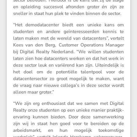
sector betreden. Hierdoor is de kans dat zij de stage
en oplei­ding succesvol afronden groter én zijn ze
sneller in staat hun plek te vinden binnen de sector.
“Het demoda­ta­center biedt een unieke kans om
studenten en andere geïnte­res­seerden kennis te
laten maken met de wereld van datacen­ters”, vertelt
Kees van den Berg, Customer Opera­tions Manager
bij Digital Realty Neder­land. “We willen studenten
laten zien hoe datacen­ters werken en dat het werk in
deze sector leuk en varië­rend kan zijn. Uitein­de­lijk is
het doel om de poten­tiële talent­pool voor de
datacen­ter­sector zo groot mogelijk te maken, want
de vraag naar nieuwe collega’s in deze sector wordt
alleen maar groter.”
“We zijn erg enthou­siast dat we samen met Digital
Realty onze studenten op een unieke manier praktijk­
er­va­ring kunnen bieden. Door deze samen­wer­king
zijn wij in staat hen goed voor te bereiden op de
arbeids­markt, en hun mogelijk toekom­stige