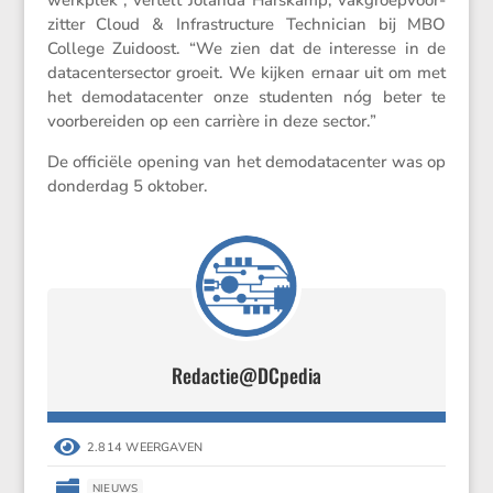
werkplek”, vertelt Jolanda Harskamp, vakgroep­voor­
zitter Cloud & Infra­struc­ture Techni­cian bij MBO
College Zuidoost. “We zien dat de interesse in de
datacen­ter­sector groeit. We kijken ernaar uit om met
het demoda­ta­center onze studenten nóg beter te
voorbe­reiden op een carrière in deze sector.”
De officiële opening van het demoda­ta­center was op
donderdag 5 oktober.
Redactie@DCpedia

2.814 WEERGAVEN

NIEUWS