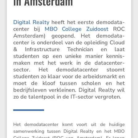
in Amsterdam
Digital Realty
heeft het eerste demoda­ta­
center bij
MBO College Zuidoost
ROC
Amsterdam) geopend. Het demoda­ta­
center is onder­deel van de oplei­ding Cloud
& Infra­struc­ture Techni­cian en laat
studenten op een unieke manier kennis­
maken met het werk in de datacen­ter­
sector. Het demoda­ta­center stoomt
studenten zo klaar voor de arbeids­markt en
moet de kloof tussen scholen en het
bedrijfs­leven verkleinen. Digital Realty wil
zo de talent­pool in de IT-sector vergroten.
Het demoda­ta­center komt voort uit de huidige
samen­wer­king tussen Digital Realty en het MBO