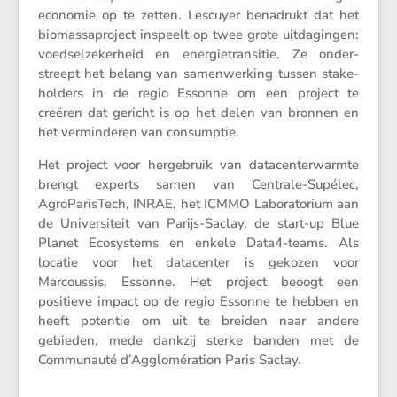
economie op te zetten. Lescuyer benadrukt dat het
biomas­sa­pro­ject inspeelt op twee grote uitda­gingen:
voedsel­ze­ker­heid en energie­tran­sitie. Ze onder­
streept het belang van samen­wer­king tussen stake­
hol­ders in de regio Essonne om een project te
creëren dat gericht is op het delen van bronnen en
het vermin­deren van consumptie.
Het project voor herge­bruik van datacen­ter­warmte
brengt experts samen van Centrale-Supélec,
AgroPa­ris­Tech, INRAE, het ICMMO Labora­to­rium aan
de Univer­si­teit van Parijs-Saclay, de start-up Blue
Planet Ecosys­tems en enkele Data4-teams. Als
locatie voor het datacenter is gekozen voor
Marcoussis, Essonne. Het project beoogt een
positieve impact op de regio Essonne te hebben en
heeft potentie om uit te breiden naar andere
gebieden, mede dankzij sterke banden met de
Commu­nauté d’Agglomération Paris Saclay.