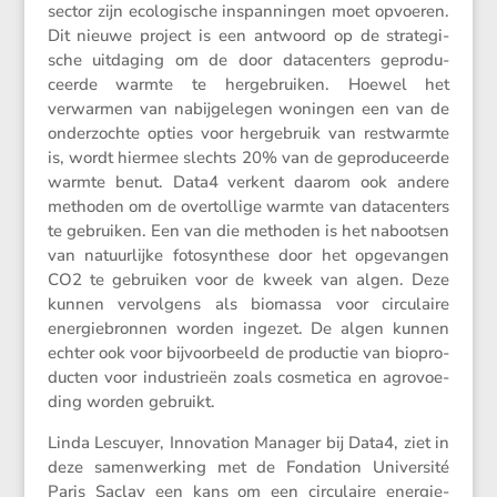
sector zijn ecolo­gi­sche inspan­ningen moet opvoeren.
Dit nieuwe project is een antwoord op de strate­gi­
sche uitda­ging om de door datacen­ters gepro­du­
ceerde warmte te herge­bruiken. Hoewel het
verwarmen van nabij­ge­legen woningen een van de
onder­zochte opties voor herge­bruik van restwarmte
is, wordt hiermee slechts 20% van de gepro­du­ceerde
warmte benut. Data4 verkent daarom ook andere
methoden om de overtol­lige warmte van datacen­ters
te gebruiken. Een van die methoden is het nabootsen
van natuur­lijke fotosyn­these door het opgevangen
CO2 te gebruiken voor de kweek van algen. Deze
kunnen vervol­gens als biomassa voor circu­laire
energie­bronnen worden ingezet. De algen kunnen
echter ook voor bijvoor­beeld de productie van biopro­
ducten voor industrieën zoals cosme­tica en agrovoe­
ding worden gebruikt.
Linda Lescuyer, Innova­tion Manager bij Data4, ziet in
deze samen­wer­king met de Fonda­tion Univer­sité
Paris Saclay een kans om een circu­laire energie-