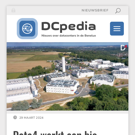
NIEUWSBRIEF

29 MAART 2024
Data4 werkt aan bio-