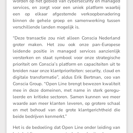
worden op het gebied van cyber­se­cu­rity en managed
services, en zorgt voor een uniek platform waarbij
een op elkaar afgestemde verkoop­be­na­de­ring
binnen de gehele groep en samen­wer­king tussen
verschil­lende landen mogelijk is.
“Deze trans­actie zou niet alleen Conscia Neder­land
groter maken. Het zou ook onze pan-Europese
leidende positie in managed services aanzien­lijk
versterken en staat symbool voor onze strate­gi­sche
priori­teit om Conscia’s platform en capaci­teiten uit te
breiden naar onze klant­pri­o­ri­teiten: security, cloud en
digitale trans­for­matie”, aldus Erik Bertman, ceo van
Conscia Group. “Open Line brengt bewezen kwali­teit
mee in deze domeinen, met name in sterk geregu­
leerde en kritieke sectoren. Samen kunnen we meer
waarde aan meer klanten leveren, op grotere schaal
en met behoud van de grote klant­ge­richt­heid die
beide bedrijven kenmerkt.”
Het is de bedoe­ling dat Open Line onder leiding van