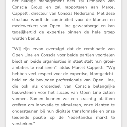
het huidige manage­ment deel zal uitmaken van
Conscia Group en zal rappor­teren aan Marcel
Cappetti, direc­teur van Conscia Neder­land. Met deze
struc­tuur wordt de conti­nu­ï­teit voor de klanten en
medewer­kers van Open Line gewaar­borgd en kan
tegelij­ker­tijd de exper­tise binnen de hele groep
worden benut.
“Wij zijn ervan overtuigd dat de combi­natie van
Open Line en Conscia voor beide partijen voordelen
biedt en beide organi­sa­ties in staat stelt hun groei­
am­bi­ties te reali­seren”, aldus Marcel Cappetti. “Wij
hebben veel respect voor de exper­tise, klant­ge­richt­
heid en de bevlogen profes­si­o­nals van Open Line,
die ook als onder­deel van Conscia belang­rijke
bouwstenen voor het succes van Open Line zullen
vormen. Samen kunnen we een krachtig platform
creëren om innovatie te stimu­leren, onze klanten te
onder­steunen bij hun digitale trans­for­matie en onze
leidende positie op de Neder­landse markt te
versterken.”