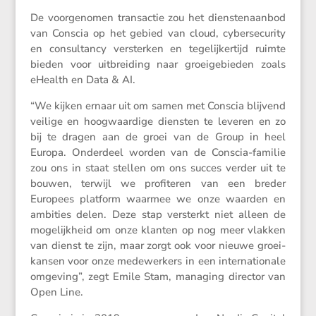
De voorge­nomen trans­actie zou het diensten­aanbod
van Conscia op het gebied van cloud, cyber­se­cu­rity
en consul­tancy versterken en tegelij­ker­tijd ruimte
bieden voor uitbrei­ding naar groei­ge­bieden zoals
eHealth en Data & AI.
“We kijken ernaar uit om samen met Conscia blijvend
veilige en hoogwaar­dige diensten te leveren en zo
bij te dragen aan de groei van de Group in heel
Europa. Onder­deel worden van de Conscia-familie
zou ons in staat stellen om ons succes verder uit te
bouwen, terwijl we profi­teren van een breder
Europees platform waarmee we onze waarden en
ambities delen. Deze stap versterkt niet alleen de
mogelijk­heid om onze klanten op nog meer vlakken
van dienst te zijn, maar zorgt ook voor nieuwe groei­
kansen voor onze medewer­kers in een inter­na­ti­o­nale
omgeving”, zegt Emile Stam, managing director van
Open Line.