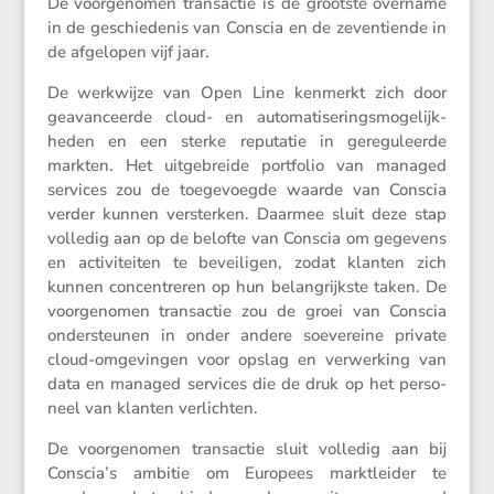
De voorge­nomen trans­actie is de grootste overname
in de geschie­denis van Conscia en de zeven­tiende in
de afgelopen vijf jaar.
De werkwijze van Open Line kenmerkt zich door
geavan­ceerde cloud- en automa­ti­se­rings­mo­ge­lijk­
heden en een sterke reputatie in geregu­leerde
markten. Het uitge­breide portfolio van managed
services zou de toege­voegde waarde van Conscia
verder kunnen versterken. Daarmee sluit deze stap
volledig aan op de belofte van Conscia om gegevens
en activi­teiten te bevei­ligen, zodat klanten zich
kunnen concen­treren op hun belang­rijkste taken. De
voorge­nomen trans­actie zou de groei van Conscia
onder­steunen in onder andere soeve­reine private
cloud-omgevingen voor opslag en verwer­king van
data en managed services die de druk op het perso­
neel van klanten verlichten.
De voorge­nomen trans­actie sluit volledig aan bij
Conscia’s ambitie om Europees markt­leider te