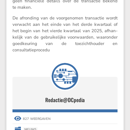
geen finan­ciële details over de trans­actie bekend
te maken.
De afron­ding van de voorge­nomen trans­actie wordt
verwacht aan het einde van het derde kwartaal of
het begin van het vierde kwartaal van 2025, afhan­
ke­lijk van de gebrui­ke­lijke voorwaarden, waaronder
goedkeu­ring van de toezicht­houder en
consultatieprocedu
Redactie@DCpedia

827 WEERGAVEN

NIEUWS