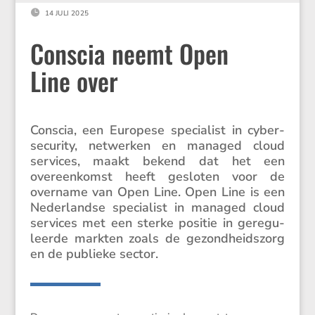

14 JULI 2025
Conscia neemt Open
Line over
Conscia, een Europese speci­a­list in cyber­
se­cu­rity, netwerken en managed cloud
services, maakt bekend dat het een
overeen­komst heeft gesloten voor de
overname van Open Line. Open Line is een
Neder­landse speci­a­list in managed cloud
services met een sterke positie in geregu­
leerde markten zoals de gezond­heids­zorg
en de publieke sector.