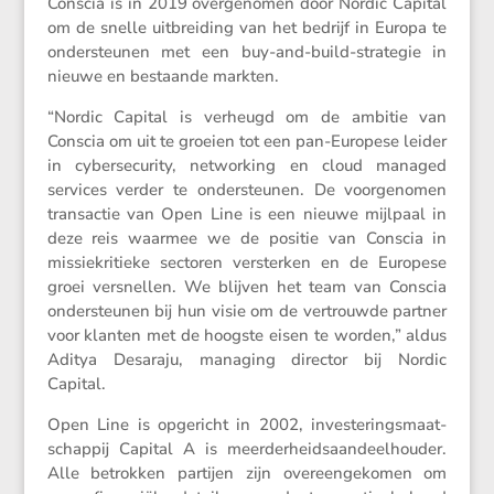
Conscia is in 2019 overge­nomen door Nordic Capital
om de snelle uitbrei­ding van het bedrijf in Europa te
onder­steunen met een buy-and-build-strategie in
nieuwe en bestaande markten.
“Nordic Capital is verheugd om de ambitie van
Conscia om uit te groeien tot een pan-Europese leider
in cyber­se­cu­rity, networ­king en cloud managed
services verder te onder­steunen. De voorge­nomen
trans­actie van Open Line is een nieuwe mijlpaal in
deze reis waarmee we de positie van Conscia in
missie­kri­tieke sectoren versterken en de Europese
groei versnellen. We blijven het team van Conscia
onder­steunen bij hun visie om de vertrouwde partner
voor klanten met de hoogste eisen te worden,” aldus
Aditya Desaraju, managing director bij Nordic
Capital.
Open Line is opgericht in 2002, inves­te­rings­maat­
schappij Capital A is meerder­heids­aan­deel­houder.
Alle betrokken partijen zijn overeen­ge­komen om