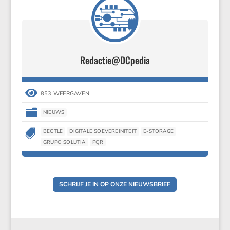
Redactie@DCpedia

853 WEERGAVEN

NIEUWS

BECTLE
DIGITALE SOEVEREINITEIT
E-STORAGE
GRUPO SOLUTIA
PQR
SCHRIJF JE IN OP ONZE NIEUWSBRIEF