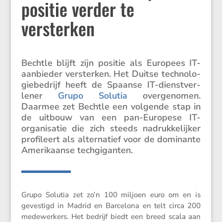
positie verder te
versterken
Bechtle blijft zijn positie als Europees IT-
aanbieder versterken. Het Duitse techno­lo­
gie­be­drijf heeft de Spaanse IT-dienst­ver­
lener
Grupo Solutia
overge­nomen.
Daarmee zet Bechtle een volgende stap in
de uitbouw van een pan-Europese IT-
organi­satie die zich steeds nadruk­ke­lijker
profi­leert als alter­na­tief voor de dominante
Ameri­kaanse techgiganten.
Grupo Solutia zet zo’n 100 miljoen euro om en is
geves­tigd in Madrid en Barcelona en telt circa 200
medewer­kers. Het bedrijf biedt een breed scala aan