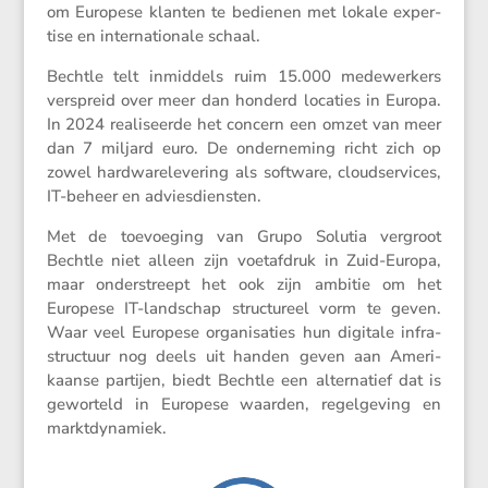
om Europese klanten te bedienen met lokale exper­
tise en inter­na­ti­o­nale schaal.
Bechtle telt inmid­dels ruim 15.000 medewer­kers
verspreid over meer dan honderd locaties in Europa.
In 2024 reali­seerde het concern een omzet van meer
dan 7 miljard euro. De onder­ne­ming richt zich op
zowel hardwa­re­le­ve­ring als software, cloud­ser­vices,
IT-beheer en adviesdiensten.
Met de toevoe­ging van Grupo Solutia vergroot
Bechtle niet alleen zijn voetaf­druk in Zuid-Europa,
maar onder­streept het ook zijn ambitie om het
Europese IT-landschap struc­tu­reel vorm te geven.
Waar veel Europese organi­sa­ties hun digitale infra­
struc­tuur nog deels uit handen geven aan Ameri­
kaanse partijen, biedt Bechtle een alter­na­tief dat is
gewor­teld in Europese waarden, regel­ge­ving en
marktdynamiek.