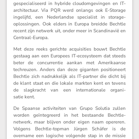
gespe­ci­a­li­seerd in hybride cloudom­ge­vingen en IT-
archi­tec­tuur. Via PQR werd onlangs ook E‑Storage
ingelijfd, een Neder­landse speci­a­list in storage-
oplos­singen. Ook elders in Europa breidde Bechtle
recent zijn netwerk uit, onder meer in Scandi­navië en
Centraal-Europa.
Met deze reeks gerichte acqui­si­ties bouwt Bechtle
gestaag aan een Europees IT-ecosys­teem dat steeds
beter de concur­rentie aankan met Ameri­kaanse
techreuzen. Anders dan deze giganten positi­o­neert
Bechtle zich nadruk­ke­lijk als IT-partner die dicht bij
de klant staat en die lokale markten kent en tevens
de slagkracht van een inter­na­ti­o­nale organi­
satie kent.
De Spaanse activi­teiten van Grupo Solutia zullen
worden geïnte­greerd in het bestaande Bechtle-
netwerk, maar blijven onder eigen naam opereren.
Volgens Bechtle-topman Jürgen Schäfer is de
overname een logische volgende stap in de missie