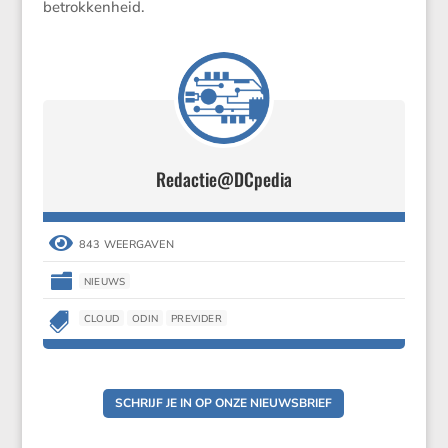
betrokkenheid.
Redactie@DCpedia

843 WEERGAVEN

NIEUWS

CLOUD
ODIN
PREVIDER
SCHRIJF JE IN OP ONZE NIEUWSBRIEF