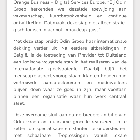
Orange Business – Digital Services Europe. “Bij Odin
Groep herkenden we dezelfde toewij­ding aan
vakman­schap, klant­be­trok­ken­heid en continue
ontwik­ke­ling. Dat maakt deze stap niet alleen strate­
gisch logisch, maar ook inhou­de­lijk juist.”
Met deze stap breidt Odin Groep haar inter­na­ti­o­nale
dekking verder uit. Na eerdere uitbrei­dingen in
België, is de toetre­ding van Previder tot Duits­land
een logische volgende stap in het reali­seren van de
inter­na­ti­o­nale groei­stra­tegie. Daarbij blijft het
mense­lijke aspect voorop staan: klanten houden hun
vertrouwde aanspreek­punten en medewer­kers
blijven doen waar ze goed in zijn, maar voortaan
binnen een organi­satie waar hun werk centraal
staat.
Deze overname sluit aan op de bredere ambitie van
Odin Groep om duurzame groei te reali­seren, in te
zetten op speci­a­li­satie en klanten te onder­steunen
met schaal­bare IT-oplos­singen vanuit lokale