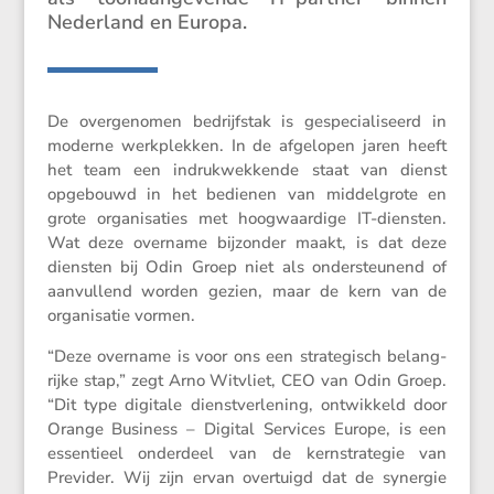
Neder­land en Europa.
De overge­nomen bedrijfstak is gespe­ci­a­li­seerd in
moderne werkplekken. In de afgelopen jaren heeft
het team een indruk­wek­kende staat van dienst
opgebouwd in het bedienen van middel­grote en
grote organi­sa­ties met hoogwaar­dige IT-diensten.
Wat deze overname bijzonder maakt, is dat deze
diensten bij Odin Groep niet als onder­steu­nend of
aanvul­lend worden gezien, maar de kern van de
organi­satie vormen.
“Deze overname is voor ons een strate­gisch belang­
rijke stap,” zegt Arno Witvliet, CEO van Odin Groep.
“Dit type digitale dienst­ver­le­ning, ontwik­keld door
Orange Business – Digital Services Europe, is een
essen­tieel onder­deel van de kernstra­tegie van
Previder. Wij zijn ervan overtuigd dat de synergie