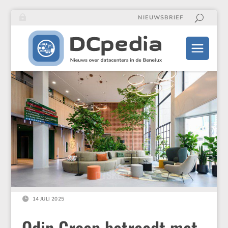
NIEUWSBRIEF

14 JULI 2025
Odin Groep betreedt met