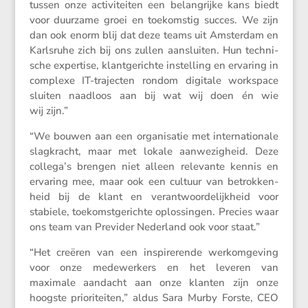
tussen onze activi­teiten een belang­rijke kans biedt
voor duurzame groei en toekom­stig succes. We zijn
dan ook enorm blij dat deze teams uit Amsterdam en
Karls­ruhe zich bij ons zullen aansluiten. Hun techni­
sche exper­tise, klant­ge­richte instel­ling en ervaring in
complexe IT-trajecten rondom digitale workspace
sluiten naadloos aan bij wat wij doen én wie
wij zijn.”
“We bouwen aan een organi­satie met inter­na­ti­o­nale
slagkracht, maar met lokale aanwe­zig­heid. Deze
collega’s brengen niet alleen relevante kennis en
ervaring mee, maar ook een cultuur van betrok­ken­
heid bij de klant en verant­woor­de­lijk­heid voor
stabiele, toekomst­ge­richte oplos­singen. Precies waar
ons team van Previder Neder­land ook voor staat.”
“Het creëren van een inspi­re­rende werkom­ge­ving
voor onze medewer­kers en het leveren van
maximale aandacht aan onze klanten zijn onze
hoogste priori­teiten,” aldus Sara Murby Forste, CEO