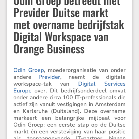
Previder Duitse markt
met overname bedrijfstak
Digital Workspace van
Orange Business
Odin Groep
, moeder­or­ga­ni­satie van onder
andere
Previder
, neemt de digitale
workspace-tak van
Digital Services
Europe
over. Dit bedrijfs­on­der­deel omvat
onder andere circa 100 IT-profes­si­o­nals die
actief zijn vanuit vesti­gingen in Amsterdam
en Karls­ruhe (Duits­land). Deze overname
markeert een belang­rijke mijlpaal voor
Odin Groep: een eerste stap op de Duitse
markt én een verste­vi­ging van haar positie
als toonaan­ge­vende IT-partner binnen