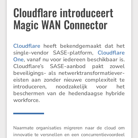
Cloudflare introduceert
Magic WAN Connector
Cloud­flare
heeft bekend­ge­maakt dat het
single-vendor SASE-platform,
Cloud­flare
One
, vanaf nu voor iedereen beschik­baar is.
Cloudflare’s SASE-aanbod pakt zowel
bevei­li­gings- als netwerk­t­rans­for­ma­tie­ve­r­
eisten aan zonder nieuwe complexi­teit te
intro­du­ceren, noodza­ke­lijk voor het
beschermen van de heden­daagse hybride
workforce.
Naarmate organi­sa­ties migreren naar de cloud om
innovatie te versnellen en een concur­ren­tie­voor­deel