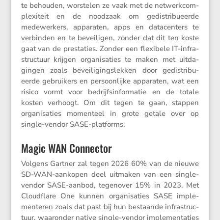
te behouden, worstelen ze vaak met de netwerk­com­
plexi­teit en de noodzaak om gedis­tri­bu­eerde
medewer­kers, apparaten, apps en datacen­ters te
verbinden en te bevei­ligen, zonder dat dit ten koste
gaat van de presta­ties. Zonder een flexi­bele IT-infra­
struc­tuur krijgen organi­sa­ties te maken met uitda­
gingen zoals bevei­li­gings­lekken door gedis­tri­bu­
eerde gebrui­kers en persoon­lijke apparaten, wat een
risico vormt voor bedrijfs­in­for­matie en de totale
kosten verhoogt. Om dit tegen te gaan, stappen
organi­sa­ties momen­teel in grote getale over op
single-vendor SASE-platforms.
Magic WAN Connector
Volgens Gartner zal tegen 2026 60% van de nieuwe
SD-WAN-aankopen deel uitmaken van een single-
vendor SASE-aanbod, tegen­over 15% in 2023. Met
Cloud­flare One kunnen organi­sa­ties SASE imple­
men­teren zoals dat past bij hun bestaande infra­struc­
tuur, waaronder native single-vendor imple­men­ta­ties