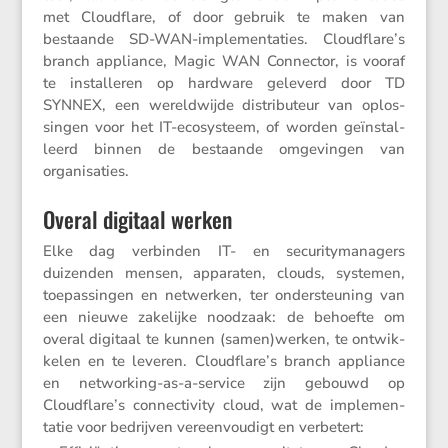
met Cloud­flare, of door gebruik te maken van
bestaande SD-WAN-imple­men­ta­ties. Cloudflare’s
branch appli­ance, Magic WAN Connector, is vooraf
te instal­leren op hardware geleverd door TD
SYNNEX, een wereld­wijde distri­bu­teur van oplos­
singen voor het IT-ecosys­teem, of worden geïnstal­
leerd binnen de bestaande omgevingen van
organisaties.
Overal digitaal werken
Elke dag verbinden IT- en securi­ty­ma­na­gers
duizenden mensen, apparaten, clouds, systemen,
toepas­singen en netwerken, ter onder­steu­ning van
een nieuwe zakelijke noodzaak: de behoefte om
overal digitaal te kunnen (samen)werken, te ontwik­
kelen en te leveren. Cloudflare’s branch appli­ance
en networ­king-as-a-service zijn gebouwd op
Cloudflare’s connec­ti­vity cloud, wat de imple­men­
tatie voor bedrijven vereen­vou­digt en verbetert: