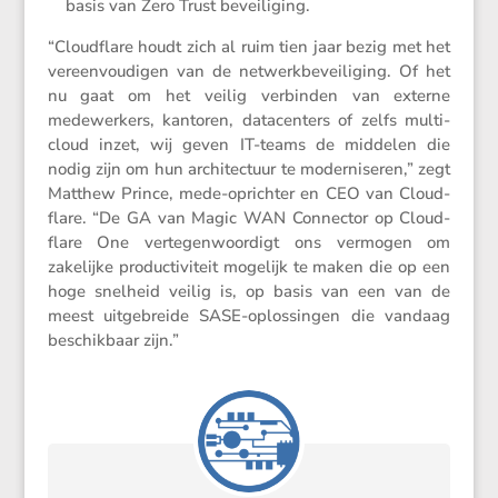
basis van Zero Trust beveiliging.
“Cloud­flare houdt zich al ruim tien jaar bezig met het
vereen­vou­digen van de netwerk­be­vei­li­ging. Of het
nu gaat om het veilig verbinden van externe
medewer­kers, kantoren, datacen­ters of zelfs multi-
cloud inzet, wij geven IT-teams de middelen die
nodig zijn om hun archi­tec­tuur te moder­ni­seren,” zegt
Matthew Prince, mede-oprichter en CEO van Cloud­
flare. “De GA van Magic WAN Connector op Cloud­
flare One verte­gen­woor­digt ons vermogen om
zakelijke produc­ti­vi­teit mogelijk te maken die op een
hoge snelheid veilig is, op basis van een van de
meest uitge­breide SASE-oplos­singen die vandaag
beschik­baar zijn.”