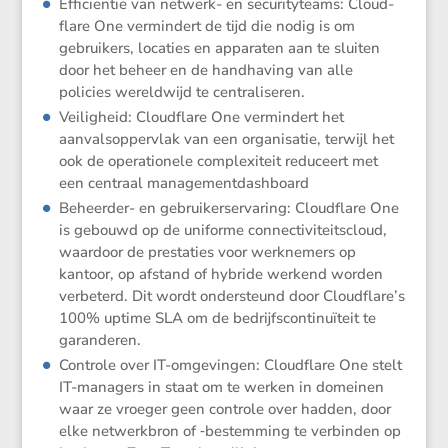
Effici­ëntie van netwerk- en securi­ty­teams: Cloud­
flare One vermin­dert de tijd die nodig is om
gebrui­kers, locaties en apparaten aan te sluiten
door het beheer en de handha­ving van alle
policies wereld­wijd te centraliseren.
Veilig­heid: Cloud­flare One vermin­dert het
aanvals­op­per­vlak van een organi­satie, terwijl het
ook de opera­ti­o­nele complexi­teit reduceert met
een centraal managementdashboard
Beheerder- en gebrui­ker­s­er­va­ring: Cloud­flare One
is gebouwd op de uniforme connec­ti­vi­teits­cloud,
waardoor de presta­ties voor werkne­mers op
kantoor, op afstand of hybride werkend worden
verbe­terd. Dit wordt onder­steund door Cloudflare’s
100% uptime SLA om de bedrijfs­con­ti­nu­ï­teit te
garanderen.
Controle over IT-omgevingen: Cloud­flare One stelt
IT-managers in staat om te werken in domeinen
waar ze vroeger geen controle over hadden, door
elke netwerk­bron of ‑bestem­ming te verbinden op