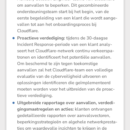
om aanvallen te beperken. Dit gecom­bi­neerde
onder­steu­nings­team start bij het begin, van de
eerste begelei­ding van een klant die wordt aange­
vallen tot aan het onboar­dings­proces bij
Cloudflare.
Proac­tieve verde­di­ging:
tijdens de 30-daagse
Incident Response-periode van een klant analy­
seert het Cloud­flare-netwerk continu verkeers­pa­
tronen en identi­fi­ceert het poten­tiële aanvallen.
Om beschermd te zijn tegen toekom­stige
aanvallen zal het Cloud­flare-team een volle­dige
evalu­atie van de cyber­vei­lig­heid uitvoeren en
oplos­singen identi­fi­ceren die geïmple­men­teerd
moeten worden voor het uitbreiden van de proac­
tieve verdediging.
Uitge­breide rappor­tage over
aanvallen, verde­di­
gings­maat­re­gelen en acties:
klanten ontvangen
gedetail­leerde rapporten over aanvals­vec­toren,
beper­kings­stra­te­gieën en algehele netwerk­pres­ta­
ties om waarde­volle inzichten te krijgen in de