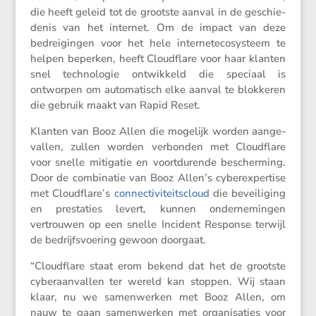
die heeft geleid tot de grootste aanval in de geschie­
denis van het internet. Om de impact van deze
bedrei­gingen voor het hele inter­ne­te­co­sys­teem te
helpen beperken, heeft Cloud­flare voor haar klanten
snel techno­logie ontwik­keld die speciaal is
ontworpen om automa­tisch elke aanval te blokkeren
die gebruik maakt van Rapid Reset.
Klanten van Booz Allen die mogelijk worden aange­
vallen, zullen worden verbonden met Cloud­flare
voor snelle mitigatie en voort­du­rende bescher­ming.
Door de combi­natie van Booz Allen’s cyber­ex­per­tise
met Cloudflare’s
connec­ti­vi­teits­cloud
die bevei­li­ging
en presta­ties levert, kunnen onder­ne­mingen
vertrouwen op een snelle Incident Response terwijl
de bedrijfs­voe­ring gewoon doorgaat.
“Cloud­flare staat erom bekend dat het de grootste
cyber­aan­vallen ter wereld kan stoppen. Wij staan
klaar, nu we samen­werken met Booz Allen, om
nauw te gaan samen­werken met organi­sa­ties voor