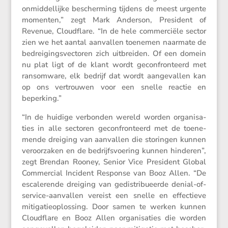
onmid­del­lijke bescher­ming tijdens de meest urgente
momenten,” zegt Mark Anderson, Presi­dent of
Revenue, Cloud­flare. “In de hele commer­ciële sector
zien we het aantal aanvallen toenemen naarmate de
bedrei­gings­vec­toren zich uitbreiden. Of een domein
nu plat ligt of de klant wordt gecon­fron­teerd met
ransom­ware, elk bedrijf dat wordt aange­vallen kan
op ons vertrouwen voor een snelle reactie en
beperking.”
“In de huidige verbonden wereld worden organi­sa­
ties in alle sectoren gecon­fron­teerd met de toene­
mende dreiging van aanvallen die storingen kunnen
veroor­zaken en de bedrijfs­voe­ring kunnen hinderen”,
zegt Brendan Rooney, Senior Vice Presi­dent Global
Commer­cial Incident Response van Booz Allen. “De
escale­rende dreiging van gedis­tri­bu­eerde denial-of-
service-aanvallen vereist een snelle en effec­tieve
mitiga­tie­op­los­sing. Door samen te werken kunnen
Cloud­flare en Booz Allen organi­sa­ties die worden