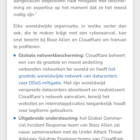
aange­vallen begeleiden naar mitigatie met bescher­
ming en exper­tise op het moment dat ze het meest
nodig zijn.”
Elke wereld­wijde organi­satie, in welke sector dan
ook, die te maken krijgt met een cyber­aanval, kan
snel terecht bij Booz Allen en Cloud­flare om hiervan
te profiteren:
Globale ne
twerk­be­scher­ming:
Cloud­flare beheert
een van de grootste en meest onder­ling
verbonden netwerken ter wereld en heeft
het
grootste wereld­wijde netwerk van datacen­ters
voor DDoS mitigatie
. Met zijn wereld­wijd
verspreide datacen­ters absor­beert en neutra­li­seert
Cloudflare’s netwerk aanvallen, terwijl het
websites en inter­netap­pli­ca­ties toegan­ke­lijk houdt
voor legitieme gebruikers.
Uitge­breide onder­steu­ning:
het Global Commer­
cial Incident Response-team van Booz Allen zal
nauw samen­werken met de Under Attack Threat
Advisory Solution Engineer-teams van Cloud­flare