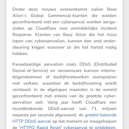
Onder deze nieuwe overeen­komst zullen Booz
Allen’s Global Commer­cial-klanten die worden
gecon­fron­teerd met een cyber­aanval worden aange­
sloten op Cloud­flare voor onmid­del­lijke Incident
Response. Klanten van Booz Allen die het risico
lopen van cyber­aan­vallen, kunnen dan snel onder­
steu­ning krijgen wanneer ze die het hardst nodig
hebben.
Kwaad­aar­dige aanvallen zoals DDoS (Distri­buted
Denial-of-Service) en ransom­ware kunnen inter­ne­
tei­gen­dommen of bedrijfs­net­werken overspoelen
met verkeer, waardoor de bedrijfs­voe­ring wordt
verstoord. In de afgelopen maanden is de wereld
gecon­fron­teerd met enkele van de grootste cyber­
aan­vallen ooit. Vorig jaar heeft Cloud­flare een
record­bre­kende DDoS-aanval van 71 miljoen
requests per seconde afgeweerd, de
grootst bekende
HTTP DDoS-aanval
op dat moment en meege­holpen
de
‘
HTTP/​2 Rapid Reset’ cyber­aanval te ontdekken
,