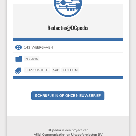
Redactie@DCpedia

143 WEERGAVEN

NIEUWS

CO2-UITSTOOT
SAP
TELECOM
SCHRIJF JE IN OP ONZE NIEUWSBRIEF
DCpedia
is een project van
Alibi Communicatie- en Uitgeefprojecten BV