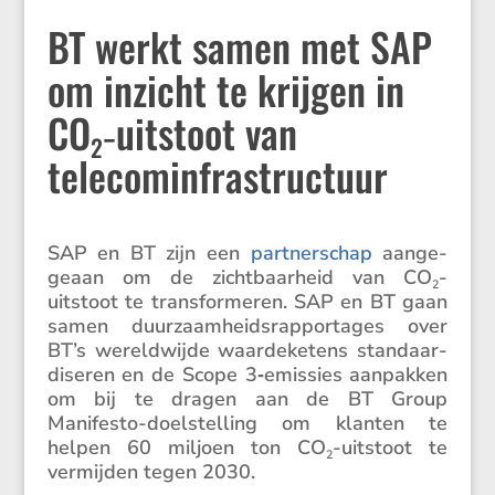
BT werkt samen met SAP
om inzicht te krijgen in
CO
‑uitstoot van
2
telecominfrastructuur
SAP en BT zijn een
partner­schap
aange­
geaan om de zicht­baar­heid van CO
-
2
uitstoot te trans­for­meren. SAP en BT gaan
samen duurzaam­heids­rap­por­tages over
BT’s wereld­wijde waarde­ke­tens standaar­
di­seren en de Scope 3‑emissies aanpakken
om bij te dragen aan de BT Group
Manifesto-doelstel­ling om klanten te
helpen 60 miljoen ton CO
-uitstoot te
2
vermijden tegen 2030.