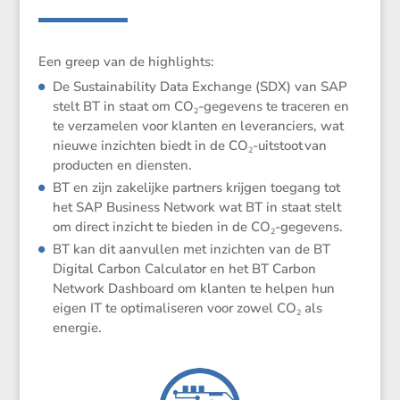
Een greep van de highlights:
De Sustai­na­bi­lity Data Exchange (SDX) van SAP
stelt BT in staat om CO
-gegevens te traceren en
2
te verza­melen voor klanten en leveran­ciers, wat
nieuwe inzichten biedt in de CO
-uitstoot
van
2
producten en diensten.
BT en zijn zakelijke partners krijgen toegang tot
het SAP Business Network wat BT in staat stelt
om direct inzicht te bieden in de CO
-gegevens.
2
BT kan dit aanvullen met inzichten van de BT
Digital Carbon Calcu­lator en het BT Carbon
Network Dashboard om klanten te helpen hun
eigen IT te optima­li­seren voor zowel CO
als
2
energie.