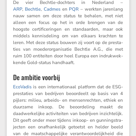
De vier Bechtle-dochters in Neder­land –
ARP
,
Bechtle
,
Cadmes
en
PQR
– werkten jaren­lang
nauw samen om deze status te behalen, met niet
alleen een focus op het in orde brengen van de
hoogste certi­fi­ce­ringen en standaarden, maar ook
middels kennis­de­ling om van elkaars krachten te
leren. Met deze status bouwen zij voort op de presta­
ties van moeder­or­ga­ni­satie Bechtle A.G., die met
ruim 100 entiteiten door heel Europa een indruk­wek­
kende Gold-status handhaaft.
De ambitie voorbij
EcoVadis
is een inter­na­ti­o­naal platform dat de ESG-
presta­ties van bedrijven beoor­deelt op basis van 4
pijlers: milieu, arbeids- en mensen­rechten, ethiek en
duurzame inkoop. De beoor­de­ling maakt de
daadwer­ke­lijke activi­teiten van bedrijven inzich­te­lijk.
Dit geeft onder meer tijdens inkoop- en gunningstra­
jecten een onafhan­ke­lijk getoetst en helder beeld
van de maatschap­pe­lijke verant­woor­de­lijk­heid die