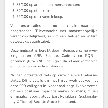
85/​100 op arbeids- en mensenrechten;
80/​100 op ethiek; en
79/​100 op duurzame inkoop.
Voor organi­sa­ties die op zoek zijn naar een
hoogstaande IT-leveran­cier met maatschap­pe­lijke
verant­woor­de­lijk­heid, is dit een helder en extern
getoetst kwaliteitslabel.
Deze mijlpaal is bereikt door inten­sieve samen­wer­
king tussen ARP, Bechtle, Cadmes en PQR –
gezamen­lijk zo’n 900 collega’s die elkaar versterken
en hun eigen exper­tise inbrengen.
“Ik ben ontzet­tend trots op onze nieuwe Platinum-
status. Dit is bewijs van het harde werk dat we met
onze 900 collega’s in Neder­land dagelijks verzetten
om een positieve impact te maken op mens, milieu
en maatschappij”, aldus Bart Roijak­kers, Sustai­na­bi­
lity Officer bij Bechtle Groep Nederland.