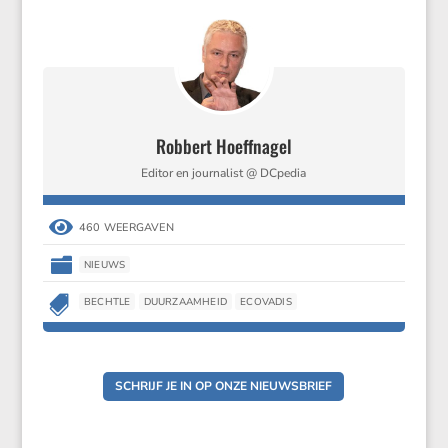
Robbert Hoeffnagel
Editor en journalist @ DCpedia

460 WEERGAVEN

NIEUWS

BECHTLE
DUURZAAMHEID
ECOVADIS
SCHRIJF JE IN OP ONZE NIEUWSBRIEF