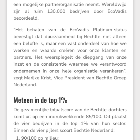
een mogelijke partner­or­ga­ni­satie neemt. Wereld­wijd
zijn al ruim 130.000 bedrijven door EcoVadis
beoordeeld.
“Het behalen van de EcoVadis Platinum-status
beves­tigt dat duurzaam­heid bij Bechtle niet alleen
een belofte is, maar een vast onder­deel van hoe we
werken en waarde creëren voor onze klanten en
partners. Het weerspie­gelt de diepgang van onze
inzet en de consis­tentie waarmee we verant­woord
onder­nemen in onze hele organi­satie veran­keren”,
zegt Marijke Krist, Vice Presi­dent van Bechtle Groep
Nederland.
Meteen in de top 1%
De gezamen­lijke totaal­score van de Bechtle-dochters
komt uit op een indruk­wek­kende 85/​100. Dit plaatst
de vier bedrijven in de top 1% van hun sector.
Binnen de vier pijlers scoort Bechtle Nederland:
90/​100 op milieu;