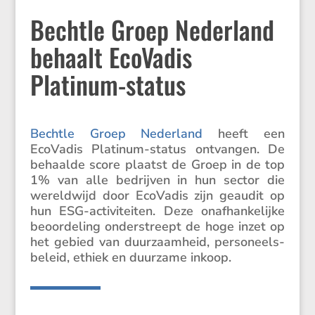
Bechtle Groep Nederland
behaalt EcoVadis
Platinum-status
Bechtle Groep Neder­land
heeft een
EcoVadis Platinum-status ontvangen. De
behaalde score plaatst de Groep in de top
1% van alle bedrijven in hun sector die
wereld­wijd door EcoVadis zijn geaudit op
hun ESG-activi­teiten. Deze onafhan­ke­lijke
beoor­de­ling onder­streept de hoge inzet op
het gebied van duurzaam­heid, perso­neels­
be­leid, ethiek en duurzame inkoop.