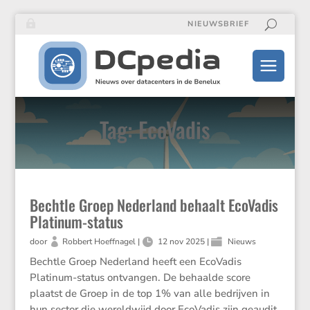
NIEUWSBRIEF
Tag: EcoVadis
Bechtle Groep Nederland behaalt EcoVadis
Platinum-status
door
Robbert Hoeffnagel
|
12 nov 2025
|
Nieuws
Bechtle Groep Neder­land heeft een EcoVadis
Platinum-status ontvangen. De behaalde score
plaatst de Groep in de top 1% van alle bedrijven in
hun sector die wereld­wijd door EcoVadis zijn geaudit