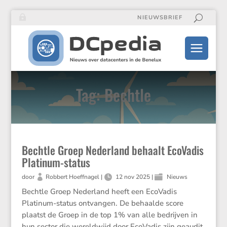
NIEUWSBRIEF
Tag: Bechtle
Bechtle Groep Nederland behaalt EcoVadis
Platinum-status
door
Robbert Hoeffnagel
|
12 nov 2025
|
Nieuws
Bechtle Groep Neder­land heeft een EcoVadis
Platinum-status ontvangen. De behaalde score
plaatst de Groep in de top 1% van alle bedrijven in
hun sector die wereld­wijd door EcoVadis zijn geaudit