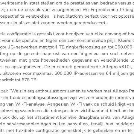
netwerk­teams in staat stellen om de presta­ties van bedrade versus
an zijn om de oorzaak van waarge­nomen Wi-Fi-problemen te begr
­spec­tief te verstrekken, is het platform perfect voor het oploss
 lossen zijn als ze niet kunnen worden gereproduceerd.
­bele confi­gu­ratie is geschikt voor bedrijven van elke omvang of h
 voor elke operatie en tegen een zeer concur­re­rende prijs. Kleine 
voor 1G-netwerken met tot 1 TB ringbuf­fer­op­slag en tot 200.000 
l­ling op de gereed­schaps­kist van een ingenieur om snel netwer
­werken met grote hoeveel­heden gegevens en verschil­lende lo
 en opslag­ta­rieven. De in een rek gemon­teerde Allegro x310‑,
s uitvoeren voor maximaal 600.000 IP-adressen en 64 miljoen gelij
a­ci­teit tot 678 TB.
, zei: “We zijn erg enthou­siast om samen te werken met Allegro Pa
e- en trouble­shootings­op­los­singen zijn we zeer onder de indruk 
u­ning van Wi-Fi-analyse. Aange­zien Wi-Fi vaak de schuld krijgt van
oplos­sing waarderen die retro­spec­tieve zicht­baar­heid biedt om 
jn ook dol op het assor­ti­ment kleinere draag­bare units van Alleg
nele servi­ce­saan­bie­dingen zullen aanvullen, terwijl hun middel­g
s met flexi­bele confi­gu­ratie gemak­ke­lijk te gebruiken en in te