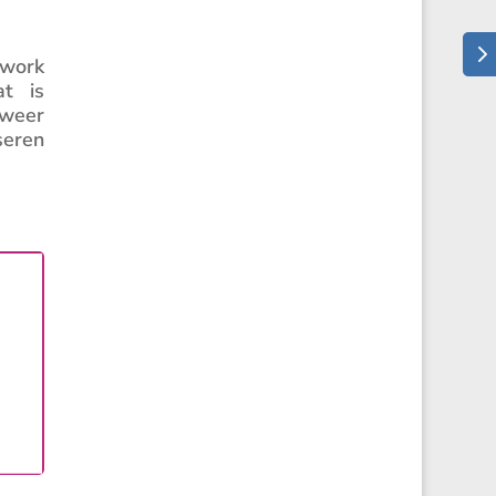
twork
at is
 weer
seren