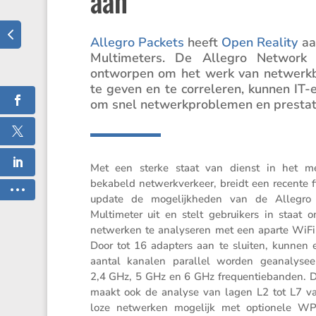
aan
Allegro Packets
heeft
Open Reality
aan
Multi­me­ters. De Allegro Network M
ontworpen om het werk van netwerk­be­
te geven en te corre­leren, kunnen IT-
om snel netwerk­pro­blemen en presta­t
Met een sterke staat van dienst in het m
bekabeld netwerk­ver­keer, breidt een recente 
update de mogelijk­heden van de Allegro
Multi­meter uit en stelt gebrui­kers in staat 
netwerken te analy­seren met een aparte WiFi
Door tot 16 adapters aan te sluiten, kunnen 
aantal kanalen parallel worden geana­ly­se
2,4 GHz, 5 GHz en 6 GHz frequen­tie­banden. 
maakt ook de analyse van lagen L2 tot L7 v
loze netwerken mogelijk met optio­nele W