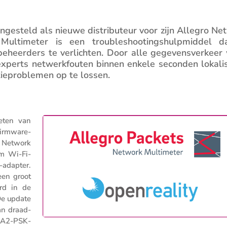
ge­steld als nieuwe distri­bu­teur voor zijn Allegro Ne
ulti­meter is een trouble­shootings­hulp­middel d
heer­ders te verlichten. Door alle gegevens­ver­keer
experts netwerk­fouten binnen enkele seconden lokali­
ie­pro­blemen op te lossen.
eten van
firmware-
 Network
om Wi-Fi-
-adapter.
een groot
erd in de
De update
an draad­
PA2-PSK-