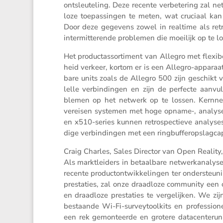
ontsleu­te­ling. Deze recente verbe­te­ring zal 
loze toepas­singen te meten, wat cruciaal k
Door deze gegevens zowel in realtime als retro
inter­mit­te­rende problemen die moeilijk op te
Het product­as­sor­ti­ment van Allegro met flexi
heid verkeer, kortom er is een Allegro-apparaat
bare units zoals de Allegro 500 zijn geschikt 
lelle verbin­dingen en zijn de perfecte aanvu
blemen op het netwerk op te lossen. Kernnet
vereisen systemen met hoge opname‑, analyse-
en x510-series kunnen retro­spec­tieve analyse
dige verbin­dingen met een ringbuf­fer­op­slag­ca­p
Craig Charles, Sales Director van Open Reality
Als markt­lei­ders in betaal­bare netwerkana­lys
recente product­ont­wik­ke­lingen ter onder­ste
presta­ties, zal onze draad­loze commu­nity een 
en draad­loze presta­ties te verge­lijken. We zi
bestaande Wi-Fi-survey­tool­kits en profes­si­o­
een rek gemon­teerde en grotere datacen­ter­unit