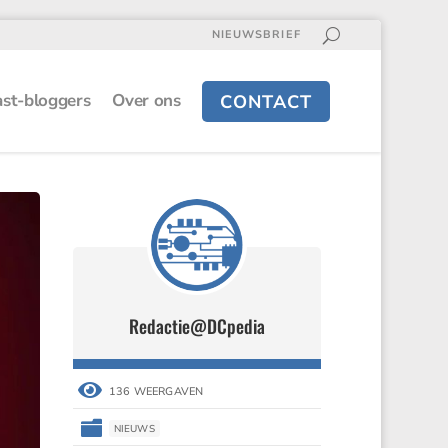
NIEUWSBRIEF
st-bloggers
Over ons
CONTACT
Redactie@DCpedia
Redactie@DCpedia


136 WEERGAVEN
136 WEERGAVEN


NIEUWS
NIEUWS