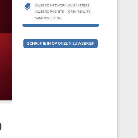

ALLEGRO NETWORK MULTIMETERS

ALLEGRO NETWORK MULTIMETERS
ALLEGRO PACKETS
OPEN REALITY
ALLEGRO PACKETS
OPEN REALITY
SAMENWERKING
SAMENWERKING
SCHRIJF JE IN OP ONZE NIEUWSBRIEF
p