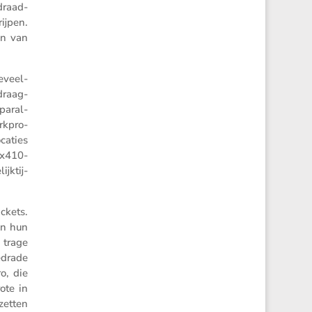
 draad­
ijpen.
en van
oeveel­
draag­
paral­
k­pro­
caties
 x410-
k­tij­
ckets.
van hun
 trage
bedrade
ro, die
rote in
 zetten