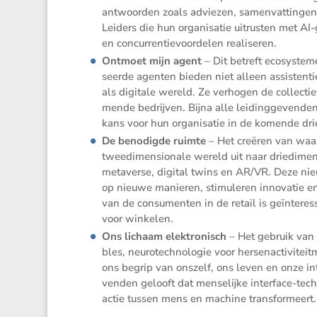
antwoorden zoals adviezen, samen­vat­tingen, 
Leiders die hun organi­satie uitrusten met AI-g
en concur­ren­tie­voor­delen realiseren.
Ontmoet mijn agent
– Dit betreft ecosys­te
seerde agenten bieden niet alleen assis­tent
als digitale wereld. Ze verhogen de collec­ti
mende bedrijven. Bijna alle leiding­ge­vende
kans voor hun organi­satie in de komende drie
De benodigde ruimte
– Het creëren van waa
tweedi­men­si­o­nale wereld uit naar driedi­me
metaverse, digital twins en AR/​VR. Deze ni
op nieuwe manieren, stimu­leren innovatie e
van de consu­menten in de retail is geïnte­res­
voor winkelen.
Ons lichaam elektro­nisch
– Het gebruik van 
bles, neuro­tech­no­logie voor hersen­ac­ti­vi­
ons begrip van onszelf, ons leven en onze in
venden gelooft dat mense­lijke inter­face-tech
actie tussen mens en machine transformeert.