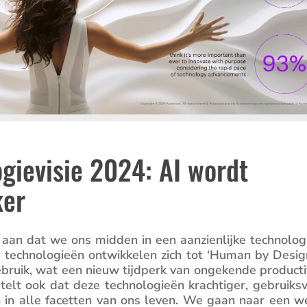
gievisie 2024: AI wordt
ker
aan dat we ons midden in een aanzien­lijke techno­lo­gi
 techno­lo­gieën ontwik­kelen zich tot ‘Human by Design
ebruik, wat een nieuw tijdperk van ongekende produc­ti­v
 stelt ook dat deze techno­lo­gieën krach­tiger, gebruiks­
n in alle facetten van ons leven. We gaan naar een w