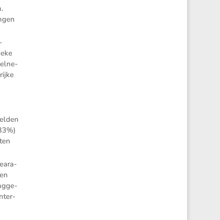
n.
ingen
­
ieke
eelne­
rijke
relden
(33%)
aten
eara­
ten
ng­ge­
nter­