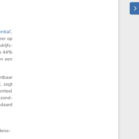
­tial’
,
eer op
rijfs­
op 44%
en een
t­baar
, zegt
n­teel
ezond­
ndaard
dene­
e