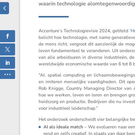
waarin techno­logie alomte­gen­woordig i
Accenture’s Techno­lo­gie­visie 2024, getiteld
‘H
belicht hoe techno­logie, met name genera­tiev
de mens richt, vergroot dit aanzien­lijk de mo
leven funda­men­teel te veran­deren. Uit onder­
van alle arbeids­uren in diverse industrieën, d
wereld­wijde econo­mi­sche waarde van 6 tot 8 b
“AI, spatial compu­ting en lichaams­be­we­gings
en imiteren mense­lijke vaardig­heden. Dit o
Rob Knigge, Country Managing Director van Acc
hoe we werken, leven en leren en brengen grote
heids­zorg en productie. Bedrijven die nu inve
voor industrieel leiderschap.”
Het onder­zoek onder­scheidt vier belang­rijke 
AI als ideale match
– We evolu­eren naar een
rend en zelfs creatief. In plaats van door berge