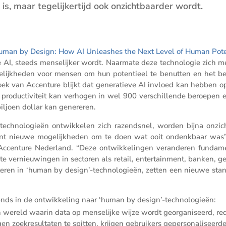
s, maar tegelij­ker­tijd ook onzicht­baarder wordt.
uman by Design: How AI Unleashes the Next Level of Human Poten
e AI, steeds mense­lijker wordt. Naarmate deze techno­logie zich m
gelijk­heden voor mensen om hun poten­tieel te benutten en het bed
zoek van Accen­ture blijkt dat genera­tieve AI invloed kan hebben 
e produc­ti­vi­teit kan verhogen in wel 900 verschil­lende beroepen 
iljoen dollar kan genereren.
­tech­no­lo­gieën ontwik­kelen zich razend­snel, worden bijna onzich
pent nieuwe mogelijk­heden om te doen wat ooit ondenk­baar was”
en­ture Neder­land. “Deze ontwik­ke­lingen veran­deren funda­me
 vernieu­wingen in sectoren als retail, enter­tain­ment, banken, g
s­teren in ‘human by design’-technologieën, zetten een nieuwe sta
trends in de ontwik­ke­ling naar ‘human by design’-technologieën:
 wereld waarin data op mense­lijke wijze wordt georga­ni­seerd, re
n zoekre­sul­taten te spitten, krijgen gebrui­kers geper­so­na­li­seerd