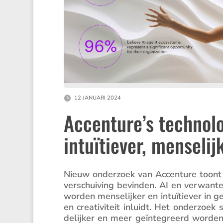
12 JANUARI 2024
Accenture’s technolo
intuïtiever, menselij
Nieuw onder­zoek van Accen­ture toont 
verschui­ving bevinden. AI en verwante
worden mense­lijker en intuï­tiever in g
en creati­vi­teit inluidt. Het onder­zoek
de­lijker en meer geïnte­greerd worde