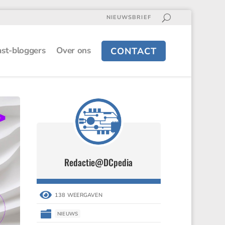
NIEUWSBRIEF
st-bloggers
Over ons
CONTACT
Redactie@DCpedia

138 WEERGAVEN

NIEUWS