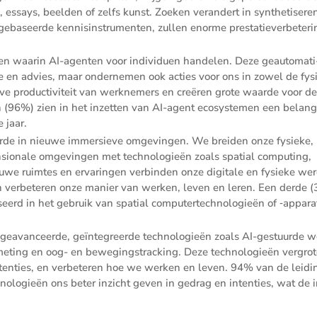
essays, beelden of zelfs kunst. Zoeken veran­dert in synthe­ti­sere
ebaseerde kennis­in­stru­menten, zullen enorme presta­tie­ver­be­te­r
men waarin AI-agenten voor indivi­duen handelen. Deze geauto­ma­ti
ie en advies, maar onder­nemen ook acties voor ons in zowel de fys
eve produc­ti­vi­teit van werkne­mers en creëren grote waarde voor d
n (96%) zien in het inzetten van AI-agent ecosys­temen een belang­
 jaar.
rde in nieuwe immersieve omgevingen. We breiden onze fysieke,
n­si­o­nale omgevingen met techno­lo­gieën zoals spatial compu­ting,
euwe ruimtes en ervaringen verbinden onze digitale en fysieke we
n verbe­teren onze manier van werken, leven en leren. Een derde 
seerd in het gebruik van spatial compu­ter­tech­no­lo­gieën of ‑appar
geavan­ceerde, geïnte­greerde techno­lo­gieën zoals AI-gestuurde w
teit­me­ting en oog- en bewegingstrac­king. Deze techno­lo­gieën vergro
ten­ties, en verbe­teren hoe we werken en leven. 94% van de leidi
no­lo­gieën ons beter inzicht geven in gedrag en inten­ties, wat de i