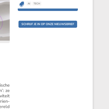

AI
TECH
SCHRIJF JE IN OP ONZE NIEUWSBRIEF
­sche
’: ze
i­teit
vrien­
ereld