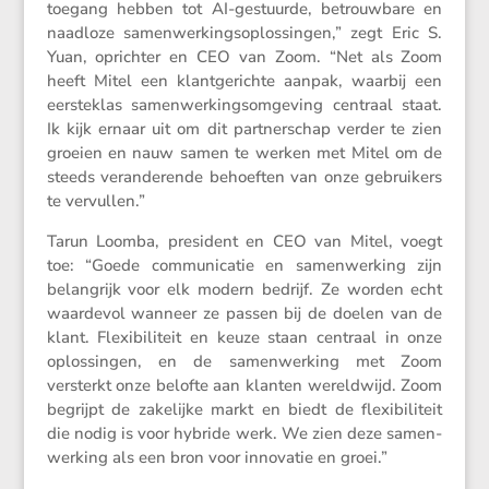
toegang hebben tot AI-gestuurde, betrouw­bare en
naadloze samen­wer­kings­op­los­singen,” zegt Eric S.
Yuan, oprichter en CEO van Zoom. “Net als Zoom
heeft Mitel een klant­ge­richte aanpak, waarbij een
eerste­klas samen­wer­kingsom­ge­ving centraal staat.
Ik kijk ernaar uit om dit partner­schap verder te zien
groeien en nauw samen te werken met Mitel om de
steeds veran­de­rende behoeften van onze gebrui­kers
te vervullen.”
Tarun Loomba, presi­dent en CEO van Mitel, voegt
toe: “Goede commu­ni­catie en samen­wer­king zijn
belang­rijk voor elk modern bedrijf. Ze worden echt
waardevol wanneer ze passen bij de doelen van de
klant. Flexi­bi­li­teit en keuze staan centraal in onze
oplos­singen, en de samen­wer­king met Zoom
versterkt onze belofte aan klanten wereld­wijd. Zoom
begrijpt de zakelijke markt en biedt de flexi­bi­li­teit
die nodig is voor hybride werk. We zien deze samen­
wer­king als een bron voor innovatie en groei.”