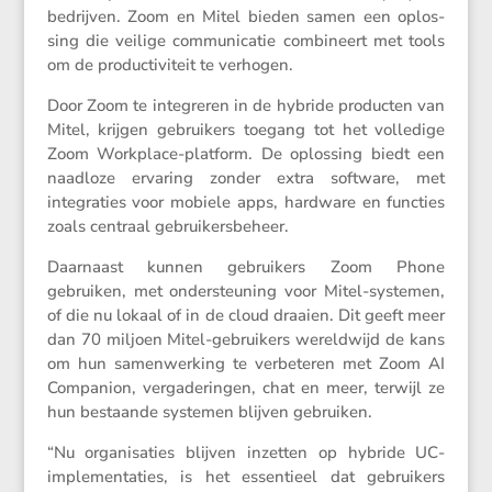
bedrijven. Zoom en Mitel bieden samen een oplos­
sing die veilige commu­ni­catie combi­neert met tools
om de produc­ti­vi­teit te verhogen.
Door Zoom te integreren in de hybride producten van
Mitel, krijgen gebrui­kers toegang tot het volle­dige
Zoom Workplace-platform. De oplos­sing biedt een
naadloze ervaring zonder extra software, met
integra­ties voor mobiele apps, hardware en functies
zoals centraal gebruikersbeheer.
Daarnaast kunnen gebrui­kers Zoom Phone
gebruiken, met onder­steu­ning voor Mitel-systemen,
of die nu lokaal of in de cloud draaien. Dit geeft meer
dan 70 miljoen Mitel-gebrui­kers wereld­wijd de kans
om hun samen­wer­king te verbe­teren met Zoom AI
Compa­nion, verga­de­ringen, chat en meer, terwijl ze
hun bestaande systemen blijven gebruiken.
“Nu organi­sa­ties blijven inzetten op hybride UC-
imple­men­ta­ties, is het essen­tieel dat gebrui­kers