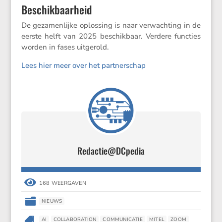
Beschikbaarheid
De gezamen­lijke oplos­sing is naar verwach­ting in de
eerste helft van 2025 beschik­baar. Verdere functies
worden in fases uitgerold.
Lees hier meer over het partnerschap
Redactie@DCpedia

168 WEERGAVEN

NIEUWS

AI
COLLABORATION
COMMUNICATIE
MITEL
ZOOM