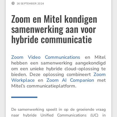

26 SEPTEMBER 2024
Zoom en Mitel kondigen
samenwerking aan voor
hybride communicatie
Zoom Video Commu­ni­ca­tions
en Mitel
hebben een samen­wer­king aange­kon­digd
om een unieke hybride cloud-oplos­sing te
bieden. Deze oplos­sing combi­neert
Zoom
Workplace
en
Zoom AI Compa­nion
met
Mitel’s communicatieplatform.
De samen­wer­king speelt in op de groei­ende vraag
naar hybride Unified Commu­ni­ca­tions (UC) in